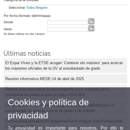
Seleccionar
Todos
Ninguno
Por fecha (formato: dd/mm/aaaa)
Desde
hasta
Se deben rellenar los dos campos
Últimas noticias
El Espai Vives y la ETSE acogen ‘Conèixer els màsters’ para acercar
los másteres oficiales de la UV al estudiantado de grado
Reunión informativa MEDE-14 de abril de 2025
Últimos días para hacer la preinscripción a los másteres de la
Universitat de València para el curso 2024-2025
Cookies y política de
La Universitat lanza un nuevo programa de empleabilidad para el
estudiantado de últimos cursos de grado y de máster
privacidad
Convocatoria preselección programa Pan-European Seal Professional
Traineeship 2023
Tu privacidad es importante para nosotros. Por ello te