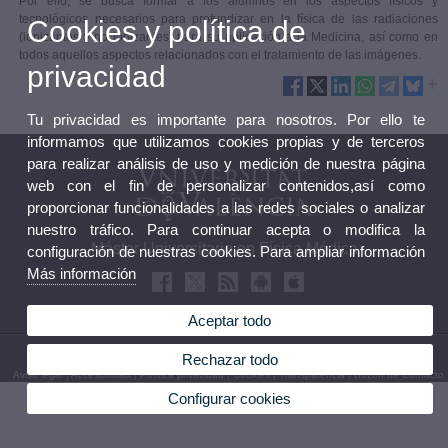
Por ello, se busca formar a los alumnos en los aspectos físicos y
tecnológicos necesarios para profundizar en la física de las radiaciones
Cookies y política de
(ionizantes y no ionizantes) para su aplicación a la Medicina, así como en
todos aquellos aspectos relacionados con el tratamiento de las imágenes.
privacidad
Tu privacidad es importante para nosotros. Por ello te
informamos que utilizamos cookies propias y de terceros
para realizar análisis de uso y medición de nuestra página
web con el fin de personalizar contenidos,así como
proporcionar funcionalidades a las redes sociales o analizar
nuestro tráfico. Para continuar acepta o modifica la
Máster Universitario en Física Médica
configuración de nuestras cookies. Para ampliar información
Más información
Aceptar todo
© 2026 UV. - Av. Vicent Andrés Estellés, 19. 46100 Burjassot. Teléfono: 963 543 307
Rechazar todo
Aviso legal
|
Accesibilidad
|
Política privacidad
|
Cookies
|
Transparencia
|
Buzón de Contacto
Configurar cookies