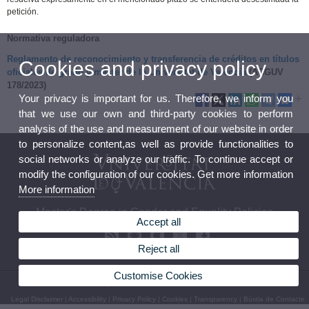
petición.
Normativa reguladora
Reglamento de reconocimiento y transferencia de créditos en títulos
Cookies and privacy policy
oficiales de grado y máster de la Universitat de València
(ACGUV
178/2023)
Your privacy is important for us. Therefore, we inform you
that we use our own and third-party cookies to perform
analysis of the use and measurement of our website in order
to personalize content,as well as provide functionalities to
social networks or analyze our traffic. To continue accept or
modify the configuration of our cookies. Get more information
More information
Master's Degree in Gender and Equality Policies
Accept all
Reject all
Customise Cookies
© 2026 UV. - c/ Serpis, 29. 46022 Valencia. Phone: (+34) 96 3983795
Legal Disclaimer
|
Accessibility
|
Privacy Policy
|
Cookies
|
Transparency
|
Bústia de Contacte