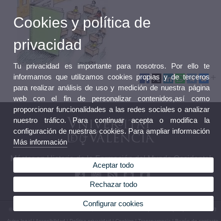
Cookies y política de
privacidad
Tu privacidad es importante para nosotros. Por ello te
informamos que utilizamos cookies propias y de terceros
para realizar análisis de uso y medición de nuestra página
web con el fin de personalizar contenidos,así como
proporcionar funcionalidades a las redes sociales o analizar
nuestro tráfico. Para continuar acepta o modifica la
configuración de nuestras cookies. Para ampliar información
Más información
Máster en Historia de la Formación del Mundo Occidental
Aceptar todo
Rechazar todo
Configurar cookies
© 2026 UV. - Avenida Blasco Ibáñez, 28. 46010 Valencia. España. Tel. (+34) 96 386 47 23
Aviso legal
|
Accesibilidad
|
Política privacidad
|
Cookies
|
Transparencia
|
Buzón de contacto