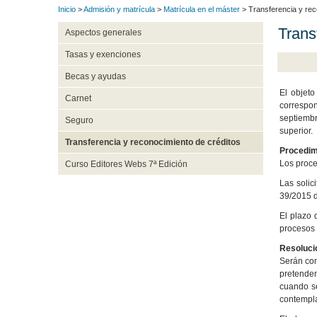
Inicio
>
Admisión y matrícula
>
Matrícula en el máster
> Transferencia y rec
Trans
Aspectos generales
Tasas y exenciones
Becas y ayudas
El objeto
Carnet
correspon
septiembr
Seguro
superior.
Transferencia y reconocimiento de créditos
Procedim
Los proce
Curso Editores Webs 7ª Edición
Las solic
39/2015 d
El plazo 
procesos
Resoluci
Serán com
pretenden
cuando se
contempla