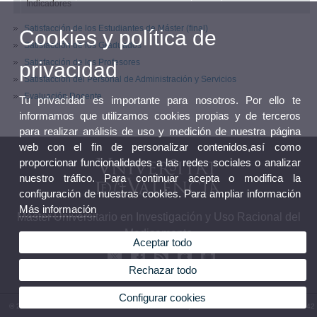
Indicadores
Satisfacción de los Estudiantes de Máster (final)
Cookies y política de
Satisfacción de los Graduados
Satisfacción de los Profesores
privacidad
Satisfacción del Personal de Administración y Servicios
Evaluación Docente
Tu privacidad es importante para nosotros. Por ello te
informamos que utilizamos cookies propias y de terceros
para realizar análisis de uso y medición de nuestra página
web con el fin de personalizar contenidos,así como
proporcionar funcionalidades a las redes sociales o analizar
nuestro tráfico. Para continuar acepta o modifica la
configuración de nuestras cookies. Para ampliar información
Más información
Máster Universitario en Investigación y Uso Racional del
Medicamento
Aceptar todo
Rechazar todo
Configurar cookies
© 2026 UV. - Av. Vicent Andrés Estellés, 22, 46100 Burjassot. Valencia. Teléfono 96 3544542