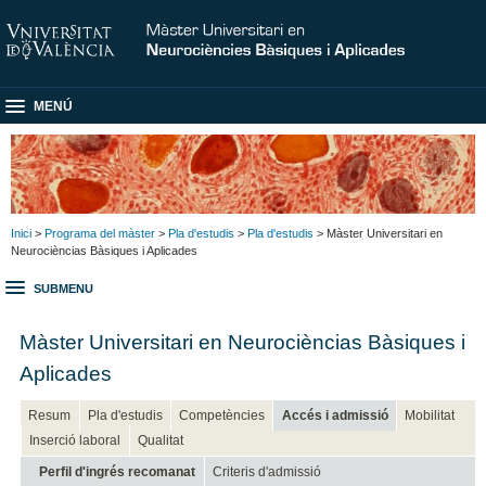
MENÚ
Inici
>
Programa del màster
>
Pla d'estudis
>
Pla d'estudis
> Màster Universitari en
Neurocièncias Bàsiques i Aplicades
SUBMENU
Màster Universitari en Neurocièncias Bàsiques i
Aplicades
Resum
Pla d'estudis
Competències
Accés i admissió
Mobilitat
Inserció laboral
Qualitat
Perfil d'ingrés recomanat
Criteris d'admissió