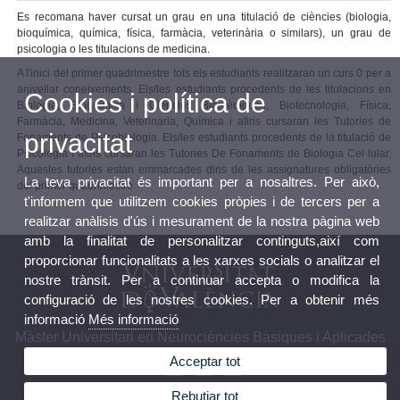
Es recomana haver cursat un grau en una titulació de ciències (biologia,
bioquímica, química, física, farmàcia, veterinària o similars), un grau de
psicologia o les titulacions de medicina.
A l'inici del primer quadrimestre tots els estudiants realitzaran un curs 0 per a
anivellar coneixements. Els/les estudiants procedents de les titulacions en
Cookies i política de
Biologia, Bioquímica i Ciències Biomèdiques, Biotecnologia, Física,
Farmàcia, Medicina, Veterinària, Química i afins cursaran les Tutories de
privacitat
Fonaments de Psicobiologia. Els/les estudiants procedents de la titulació de
Psicologia i afins cursaran les Tutories De Fonaments de Biologia Cel·lular.
Aquestes tutories estan emmarcades dins de les assignatures obligatòries
La teva privacitat és important per a nosaltres. Per això,
del primer quadrimestre.
t'informem que utilitzem cookies pròpies i de tercers per a
realitzar anàlisis d'ús i mesurament de la nostra pàgina web
amb la finalitat de personalitzar continguts,així com
proporcionar funcionalitats a les xarxes socials o analitzar el
nostre trànsit. Per a continuar accepta o modifica la
configuració de les nostres cookies. Per a obtenir més
informació
Més informació
Màster Universitari en Neurociències Bàsiques i Aplicades
Acceptar tot
Rebutjar tot