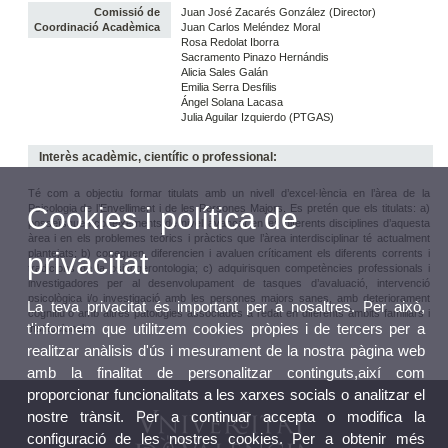
Comissió de
Juan José Zacarés González (Director)
Coordinació Acadèmica
Juan Carlos Meléndez Moral
Rosa Redolat Iborra
Sacramento Pinazo Hernándis
Alicia Sales Galán
Emilia Serra Desfilis
Ángel Solana Lacasa
Julia Aguilar Izquierdo (PTGAS)
Interès acadèmic, científic o professional:
Té com a objectiu formar titulats amb un nivell d’excel·lència en l’àrea de la
Psicologia de l’Envelliment i de les Persones Majors. Es pretén que els titulats: a)
Cookies i política de
posseïsquen coneixements de nivell avançat en les diferents disciplines d’aquesta
àrea i en els problemes teòrics i pràctics que l’àrea interdisciplinar té actualment
plantejats; b) coneguen, diferencien i avaluen críticament els diferents corrents i
privacitat
tradicions de la psicogerontologia; c) adquirisquen competències professionals i
investigadores per al desenvolupament de tasques d’avaluació, intervenció
psicològica i/o investigació amb les persones majors sanes, amb deteriorament
La teva privacitat és important per a nosaltres. Per això,
cognitiu o amb altres patologies associades a l’edat en diferents àmbits familiars i
t'informem que utilitzem cookies pròpies i de tercers per a
institucionals.
realitzar anàlisis d'ús i mesurament de la nostra pàgina web
amb la finalitat de personalitzar continguts,així com
proporcionar funcionalitats a les xarxes socials o analitzar el
nostre trànsit. Per a continuar accepta o modifica la
configuració de les nostres cookies. Per a obtenir més