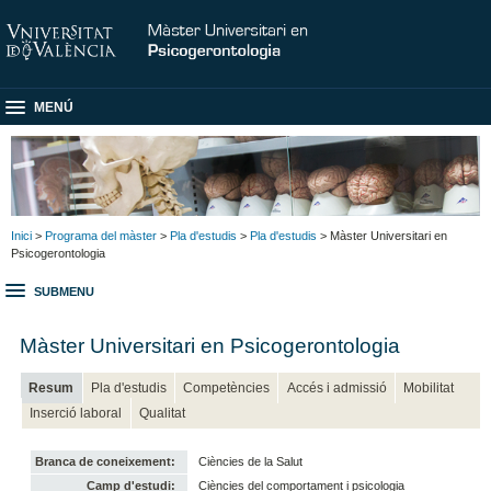
MENÚ
Inici
>
Programa del màster
>
Pla d'estudis
>
Pla d'estudis
> Màster Universitari en
Psicogerontologia
SUBMENU
Màster Universitari en Psicogerontologia
Resum
Pla d'estudis
Competències
Accés i admissió
Mobilitat
Inserció laboral
Qualitat
Branca de coneixement:
Ciències de la Salut
Camp d'estudi:
Ciències del comportament i psicologia