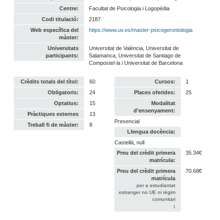
Centre:
Facultat de Psicologia i Logopèdia
Codi titulació:
2187
Web específica del
https://www.uv.es/master-psicogerontologia
màster:
Universitats
Universitat de València, Universitat de
participants:
Salamanca, Universitat de Santiago de
Compostel·la i Universitat de Barcelona
Crèdits totals del títol:
60
Cursos:
1
Obligatoris:
24
Places oferides:
25
Optatius:
15
Modalitat
d'ensenyament:
Pràctiques externes
13
Presencial
Treball fi de màster:
8
Llengua docència:
Castellà, null
Preu del crèdit primera
35.34€
matrícula:
Preu del crèdit primera
70.68€
matrícula
per a estudiantat
estranger no UE ni règim
comunitari
: