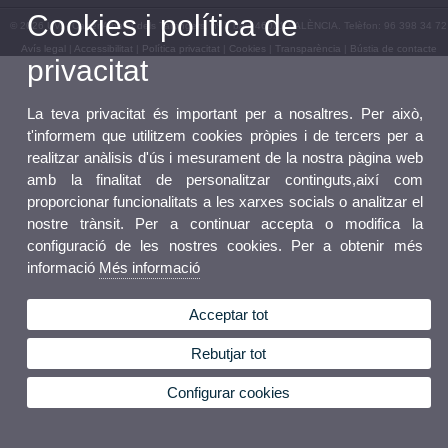
Cookies i política de
© 2026 UV. - Carrer Albalat dels Tarongers, nº 3 baix 46021 VALÈNCIA. Telèfon: 96 398 34 72
Avís legal
|
Accessibilitat
|
Política privacitat
|
Cookies
|
Transparència
|
Bústia de contacte
privacitat
La teva privacitat és important per a nosaltres. Per això,
t'informem que utilitzem cookies pròpies i de tercers per a
realitzar anàlisis d'ús i mesurament de la nostra pàgina web
amb la finalitat de personalitzar continguts,així com
proporcionar funcionalitats a les xarxes socials o analitzar el
nostre trànsit. Per a continuar accepta o modifica la
configuració de les nostres cookies. Per a obtenir més
informació
Més informació
Acceptar tot
Rebutjar tot
Configurar cookies