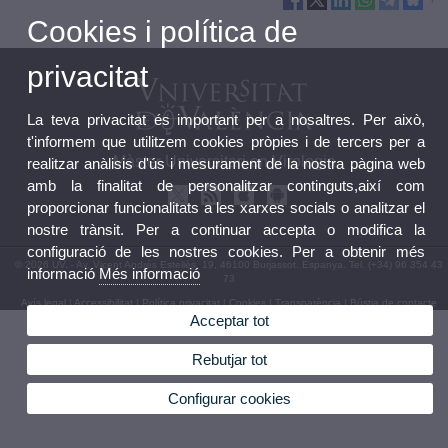
Cookies i política de
privacitat
La teva privacitat és important per a nosaltres. Per això,
t'informem que utilitzem cookies pròpies i de tercers per a
Màster Universitari en Virologia
realitzar anàlisis d'ús i mesurament de la nostra pàgina web
amb la finalitat de personalitzar continguts,així com
proporcionar funcionalitats a les xarxes socials o analitzar el
nostre trànsit. Per a continuar accepta o modifica la
configuració de les nostres cookies. Per a obtenir més
© 2026 UV. - Av. Vicent Andrés Estellés, 19, 46100 Burjassot. Espanya. Tel. (+34) 96 354 43
informació
Més informació
73
Avís legal
|
Accessibilitat
|
Política privacitat
|
Cookies
|
Transparència
|
Bústia de contacte
Acceptar tot
Rebutjar tot
Configurar cookies