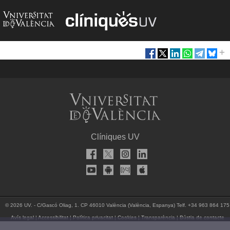
Clíniques UV
© 2026 UV. - C/Gascó Oliag, 1. CP 46010 València (València, Espanya) Telf. +34 963 864 175
Avís legal
|
Accessibilitat
|
Política privacitat
|
Cookies
|
Transparència
|
Bústia de contacte