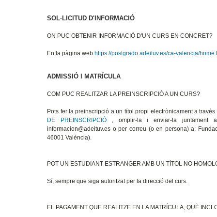
SOL·LICITUD D'INFORMACIÓ
ON PUC OBTENIR INFORMACIÓ D'UN CURS EN CONCRET?
En la pàgina web
https://postgrado.adeituv.es/ca-valencia/home
ADMISSIÓ I MATRÍCULA
COM PUC REALITZAR LA PREINSCRIPCIÓ A UN CURS?
Pots fer la preinscripció a un títol propi electrònicament a trav
DE PREINSCRIPCIÓ
, omplir-la i enviar-la juntament 
informacion@adeituv.es o per correu (o en persona) a: Fundac
46001 València).
POT UN ESTUDIANT ESTRANGER AMB UN TÍTOL NO HOMOL
Sí, sempre que siga autoritzat per la direcció del curs.
EL PAGAMENT QUE REALITZE EN LA MATRÍCULA, QUÈ INCL