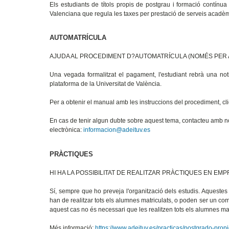
Els estudiants de títols propis de postgrau i formació contínu
Valenciana que regula les taxes per prestació de serveis acadèm
AUTOMATRÍCULA
AJUDA AL PROCEDIMENT D?AUTOMATRÍCULA (NOMÉS PER 
Una vegada formalitzat el pagament, l'estudiant rebrà una notif
plataforma de la Universitat de València.
Per a obtenir el manual amb les instruccions del procediment, c
En cas de tenir algun dubte sobre aquest tema, contacteu amb no
electrònica:
informacion@adeituv.es
PRÀCTIQUES
HI HA LA POSSIBILITAT DE REALITZAR PRÀCTIQUES EN EM
Sí, sempre que ho preveja l'organització dels estudis. Aquestes 
han de realitzar tots els alumnes matriculats, o poden ser un co
aquest cas no és necessari que les realitzen tots els alumnes mat
Més informació:
https://www.adeituv.es/practicas/postgrado-prop