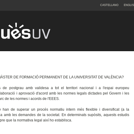
CASTELLANO
ENGLI
N MÀSTER DE FORMACIÓ PERMANENT DE LA UNIVERSITAT DE VALÈNCIA?
s de postgrau amb validesa a tot el territori nacional i a l'espai europeu
aboració i aprovació d'acord amb les normes legals dictades pel Govern i les
arc de les normes i acords de l'EEES.
 han de superar un procés normatiu intern més flexible i diversificat (a la
diga amb les demandes de la societat. En determinats supòsits, aquests estudis
mpre que la normativa legal així ho establisca.