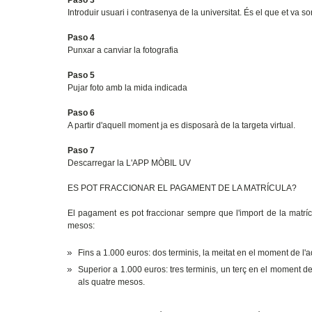
Introduir usuari i contrasenya de la universitat. És el que et va sor
Paso 4
Punxar a canviar la fotografia
Paso 5
Pujar foto amb la mida indicada
Paso 6
A partir d'aquell moment ja es disposarà de la targeta virtual.
Paso 7
Descarregar la L'APP MÒBIL UV
ES POT FRACCIONAR EL PAGAMENT DE LA MATRÍCULA?
El pagament es pot fraccionar sempre que l'import de la matrícu
mesos:
Fins a 1.000 euros: dos terminis, la meitat en el moment de l'adm
Superior a 1.000 euros: tres terminis, un terç en el moment de l
als quatre mesos.