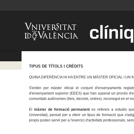
TIPUS DE TÍTOLS I CRÈDITS
QUINA DIFERÈNCIA HI HA ENTRE UN MÀSTER OFICIAL I U
S'entén per màster oficial el conjunt d'ensenyaments reglat
d'ensenyament superior (EEES) que han superat un procés d'el
comunitats autònomes (lleis, decrets, ordres), reconegut en el m
El
màster de formació permanent
es refereix a estudis que
Universitat), pensat per a oferir un tipus de formació que s'a
propis poden servir per a l'exercici d'activitats professionals, se