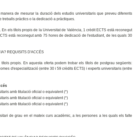
manera de mesurar la duració dels estudis universitaris que preveu diferents
e treballs pràctics o la dedicació a pràctiques.
 En els títols propis de la Universitat de València, 1 crèdit ECTS està reconegut
CTS està reconegut amb 75 hores de dedicació de l'estudiant, de les quals 30
CIA? REQUISITS D'ACCÉS
títols propis. En aquesta oferta podem trobar els títols de postgrau següents:
mes d'especialització (entre 30 i 59 crèdits ECTS) i experts universitaris (entre
ccés
sitaris amb titulació oficial o equivalent (*)
sitaris amb titulació oficial o equivalent (*)
sitaris amb titulació oficial o equivalent (*)
ersitari de grau en el mateix curs acadèmic, a les persones a les quals els falte