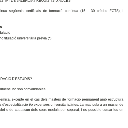
SITAT DE VALÈNCIA? REQUISITS D'ACCÉS
ínua següents: certificats de formació contínua (15 - 30 crèdits ECTS), i
és
itulació
no titulació universitària prèvia (*)
.
IDACIÓ D'ESTUDIS?
ualment i no són convalidables.
acadèmica, excepte en el cas dels màsters de formació permanent amb estructura
d'especialització i/o experts/es universitaris/àries. La matrícula a un màster de
plet o de cadascun dels seus mòduls per separat, i és possible cursar-los en