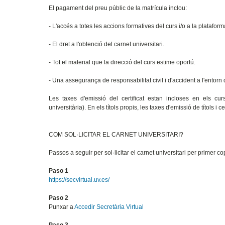
El pagament del preu públic de la matrícula inclou:
- L'accés a totes les accions formatives del curs i/o a la plataform
- El dret a l'obtenció del carnet universitari.
- Tot el material que la direcció del curs estime oportú.
- Una assegurança de responsabilitat civil i d'accident a l'entorn 
Les taxes d'emissió del certificat estan incloses en els cur
universitària). En els títols propis, les taxes d'emissió de títols i c
COM SOL·LICITAR EL CARNET UNIVERSITARI?
Passos a seguir per sol·licitar el carnet universitari per primer co
Paso 1
https://secvirtual.uv.es/
Paso 2
Punxar a
Accedir Secretària Virtual
Paso 3