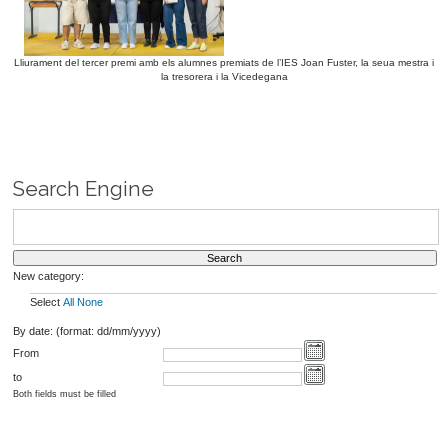
Lliurament del tercer premi amb els alumnes premiats de l’IES Joan Fuster, la seua mestra i
la tresorera i la Vicedegana
Search Engine
New category:
Select
All
None
By date: (format: dd/mm/yyyy)
From
to
Both fields must be filled