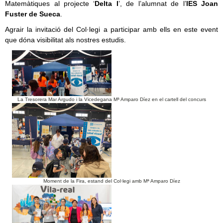
Matemàtiques al projecte ‘
Delta I
’, de l’alumnat de l’
IES Joan
Fuster de Sueca
.
Agrair la invitació del Col·le
g
i a participar amb ells en este event
que dóna visibilitat als nostres estudis.
La Tresorera Mar Argudo i la Vicedegana Mª Amparo Díez en el cartell del concurs
Moment de la Fira, estand del Col·legi amb Mª Amparo Díez