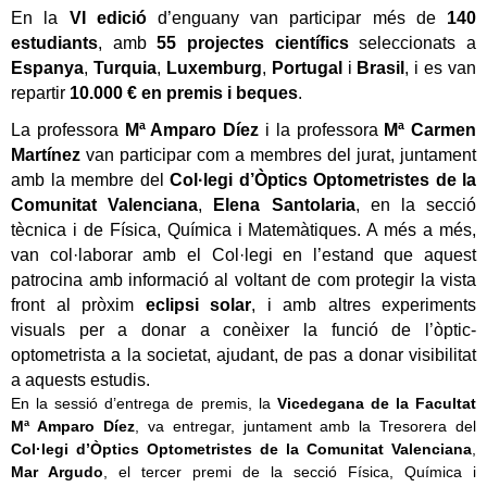
En la
VI edició
d’enguany van participar més de
140
estudiants
, amb
55 projectes científics
seleccionats a
Espanya
,
Turquia
,
Luxemburg
,
Portugal
i
Brasil
, i es van
repartir
10.000 € en premis i beques
.
La professora
Mª Amparo Díez
i la professora
Mª Carmen
Martínez
van participar com a membres del jurat, juntament
amb la membre del
Col·legi d’Òptics Optometristes de la
Comunitat Valenciana
,
Elena Santolaria
, en la secció
tècnica i de Física, Química i Matemàtiques. A més a més,
van col·laborar amb el Col·legi en l’estand que aquest
patrocina amb informació al voltant de com protegir la vista
front al pròxim
eclipsi solar
, i amb altres experiments
visuals per a donar a conèixer la funció de l’òptic-
optometrista a la societat, ajudant, de pas a donar visibilitat
a aquests estudis.
En la sessió d’entrega de premis, la
Vicedegana de la Facultat
Mª Amparo Díez
, va entregar, juntament amb la Tresorera del
Col
·le
g
i
d’Òptics Optometristes de la Comunitat Valenciana
,
Mar Argudo
, el tercer premi de la secció Física, Química i