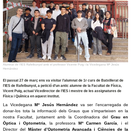
Alumnat de l’IES Rafelbunyol amb el professor Vicente Puig i la Vicedegana Mª Jesús
Hernández
El passat 27 de març ens va visitar l’alumnat de 1r curs de Batxillerat de
l'IES de Rafelbunyol, a petició d’un antic alumne de la Facultat de Física,
Vicent Puig, actual Vicedirector de l’IES i mestre de les assignatures de
Física i Química en aquest institut.
La Vicedegana
Mª Jesús Hernández
va ser l’encarregada de
donar-los tota la informació dels Graus que s’imparteixen en la
nostra Facultat, juntament amb la Coordinadora del
Grau en
Òptica i Optometria
, la professora
Mª Carmen García
, i el
Director del
Màster d’Optometria Avançada i Ciències de la