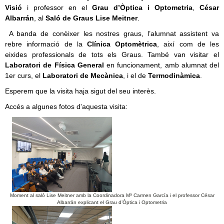
Visió
i professor en el
Grau d’Òptica i Optometria
,
César
Albarrán
, al
Saló de Graus Lise Meitner
.
A banda de conèixer les nostres graus, l’alumnat assistent va
rebre informació de la
Clínica Optomètrica
, així com de les
eixides professionals de tots els Graus. També van visitar el
Laboratori de Física General
en funcionament, amb alumnat del
1er curs, el
Laboratori de Mecànica
, i el de
Termodinàmica
.
Esperem que la visita haja sigut del seu interès.
Accés a algunes fotos d'aquesta visita:
Moment al saló Lise Meitner amb la Coordinadora Mª Carmen García i el professor César
Albarrán explicant el Grau d’Òptica i Optometria