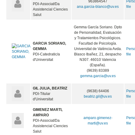
963864547
Pers
PDI-Associat/Da
ana.garcia-blanco@uv.es
file
Assistencial Ciencies
Salut
Gemma García Soriano. Dpto
de Personalidad, Evaluación
y Tratamientos Psicológicos.
GARCIA SORIANO,
Facultad de Psicología.
GEMMA
Universitat de València Avda.
Pers
PDI-Catedratic/a
Blasco Ibañez, 21, despacho
file
d'Universitat
N307. 46010 Valencia
(España).
(9639) 83389
gemma.garcia@uv.es
GIL JULIA, BEATRIZ
(9638) 64406
Pers
PDI-Titular
beatriz.gil@uv.es
file
d'Universitat
GIMENEZ MARTI,
AMPARO
amparo.gimenez-
Pers
PDI-Associat/Da
marti@uv.es
file
Assistencial Ciencies
Salut