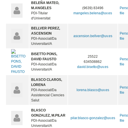
BELEÑA MATEO,
M.ANGELES
(9639) 83496
Pers
PDI-Titular
mangeles.belena@uv.es
file
d'Universitat
BELLVER PEREZ,
ASCENSION
Pers
ascension.bellver@uv.es
PDI-Associat/Da
file
Universitari/A
BISETTO PONS,
25522
DAVID FAUSTO
Pers
634508862
PDI-Associat/Da
file
david.bisetto@uv.es
Universitari/A
BLASCO CLAROS,
LORENA
Pers
PDI-Associat/Da
lorena.blasco@uv.es
file
Assistencial Ciencies
Salut
BLASCO
GONZALEZ, M.PILAR
Pers
pilar.blasco-gonzalez@uv.es
PDI-Associat/Da
file
Universitari/A