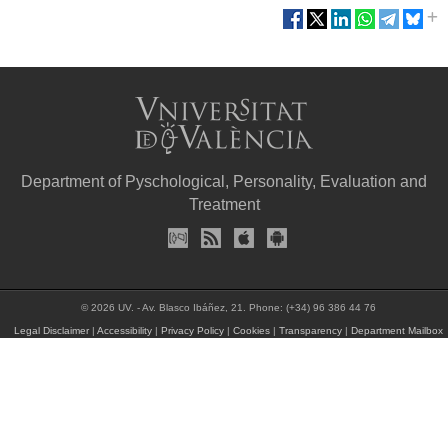
Department of Pyschological, Personality, Evaluation and
Treatment
© 2026 UV. - Av. Blasco Ibáñez, 21. Phone: (+34) 96 386 44 76
Legal Disclaimer
|
Accessibility
|
Privacy Policy
|
Cookies
|
Transparency
|
Department Mailbox