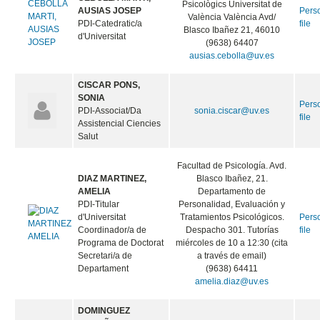
Psicològics Universitat de
AUSIAS JOSEP
Pers
València València Avd/
PDI-Catedratic/a
file
Blasco Ibañez 21, 46010
d'Universitat
(9638) 64407
ausias.cebolla@uv.es
CISCAR PONS,
SONIA
Pers
PDI-Associat/Da
sonia.ciscar@uv.es
file
Assistencial Ciencies
Salut
Facultad de Psicología. Avd.
DIAZ MARTINEZ,
Blasco Ibañez, 21.
AMELIA
Departamento de
PDI-Titular
Personalidad, Evaluación y
d'Universitat
Tratamientos Psicológicos.
Pers
Coordinador/a de
Despacho 301. Tutorías
file
Programa de Doctorat
miércoles de 10 a 12:30 (cita
Secretari/a de
a través de email)
Departament
(9638) 64411
amelia.diaz@uv.es
DOMINGUEZ