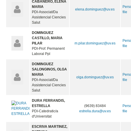
CABAÑERO, ELENA
MARIA
Pers
elena.dominguez@uv.es
PDI-Associat/Da
file
Assistencial Ciencies
Salut
DOMINGUEZ
CASTILLO, MARIA
Pers
PILAR
m.pilar.dominguez@uv.es
file
PDI-Prof. Permanent
Laboral Ppl
DOMINGUEZ
SALONGINOS, OLGA
MARIA
Pers
olga.dominguez@uv.es
PDI-Associat/Da
file
Assistencial Ciencies
Salut
DURA FERRANDIS,
ESTRELLA
(9639) 83484
Pers
PDI-Catedratic/a
estrella.dura@uv.es
file
d'Universitat
ESCRIVA MARTINEZ,