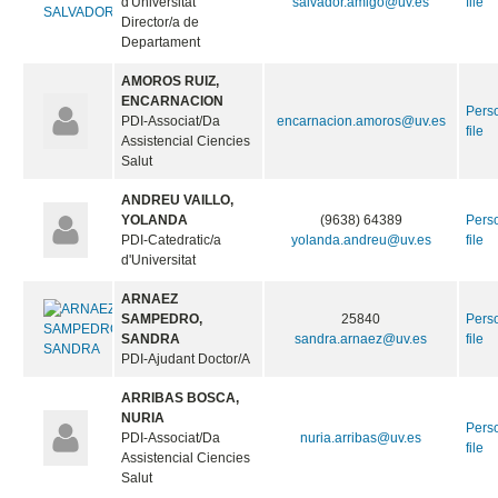
d'Universitat
salvador.amigo@uv.es
file
Director/a de
Departament
AMOROS RUIZ,
ENCARNACION
Pers
PDI-Associat/Da
encarnacion.amoros@uv.es
file
Assistencial Ciencies
Salut
ANDREU VAILLO,
YOLANDA
(9638) 64389
Pers
PDI-Catedratic/a
yolanda.andreu@uv.es
file
d'Universitat
ARNAEZ
SAMPEDRO,
25840
Pers
SANDRA
sandra.arnaez@uv.es
file
PDI-Ajudant Doctor/A
ARRIBAS BOSCA,
NURIA
Pers
PDI-Associat/Da
nuria.arribas@uv.es
file
Assistencial Ciencies
Salut