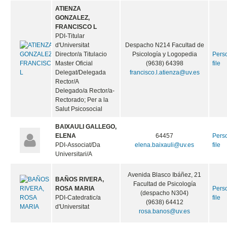
ATIENZA
GONZALEZ,
FRANCISCO L
PDI-Titular
d'Universitat
Despacho N214 Facultad de
Director/a Titulacio
Psicología y Logopedia
Pers
Master Oficial
(9638) 64398
file
Delegat/Delegada
francisco.l.atienza@uv.es
Rector/A
Delegado/a Rector/a-
Rectorado; Per a la
Salut Psicosocial
BAIXAULI GALLEGO,
ELENA
64457
Pers
PDI-Associat/Da
elena.baixauli@uv.es
file
Universitari/A
Avenida Blasco Ibáñez, 21
BAÑOS RIVERA,
Facultad de Psicología
ROSA MARIA
Pers
(despacho N304)
PDI-Catedratic/a
file
(9638) 64412
d'Universitat
rosa.banos@uv.es