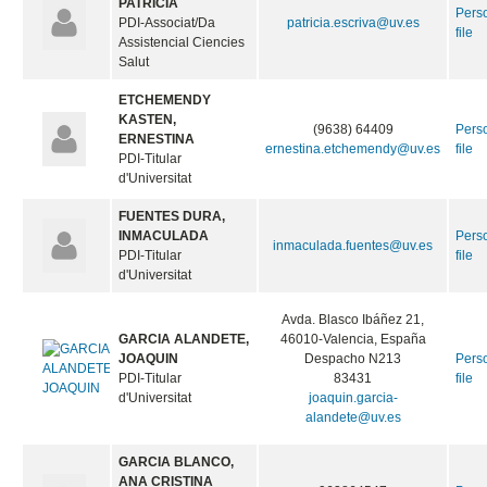
PATRICIA
Pers
PDI-Associat/Da
patricia.escriva@uv.es
file
Assistencial Ciencies
Salut
ETCHEMENDY
KASTEN,
(9638) 64409
Pers
ERNESTINA
ernestina.etchemendy@uv.es
file
PDI-Titular
d'Universitat
FUENTES DURA,
INMACULADA
Pers
inmaculada.fuentes@uv.es
PDI-Titular
file
d'Universitat
Avda. Blasco Ibáñez 21,
GARCIA ALANDETE,
46010-Valencia, España
JOAQUIN
Despacho N213
Pers
PDI-Titular
83431
file
d'Universitat
joaquin.garcia-
alandete@uv.es
GARCIA BLANCO,
ANA CRISTINA