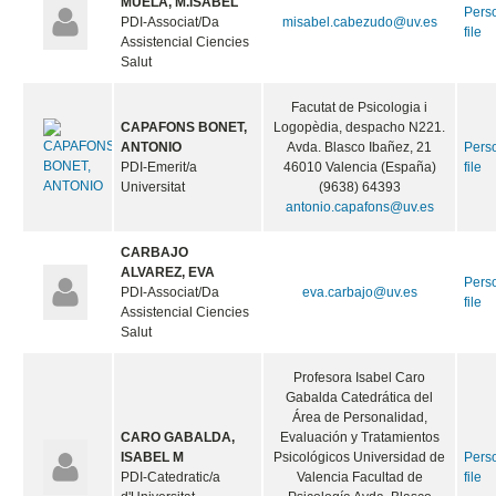
MUELA, M.ISABEL
Pers
PDI-Associat/Da
misabel.cabezudo@uv.es
file
Assistencial Ciencies
Salut
Facutat de Psicologia i
CAPAFONS BONET,
Logopèdia, despacho N221.
ANTONIO
Avda. Blasco Ibañez, 21
Pers
PDI-Emerit/a
46010 Valencia (España)
file
Universitat
(9638) 64393
antonio.capafons@uv.es
CARBAJO
ALVAREZ, EVA
Pers
PDI-Associat/Da
eva.carbajo@uv.es
file
Assistencial Ciencies
Salut
Profesora Isabel Caro
Gabalda Catedrática del
Área de Personalidad,
CARO GABALDA,
Evaluación y Tratamientos
ISABEL M
Psicológicos Universidad de
Pers
PDI-Catedratic/a
Valencia Facultad de
file