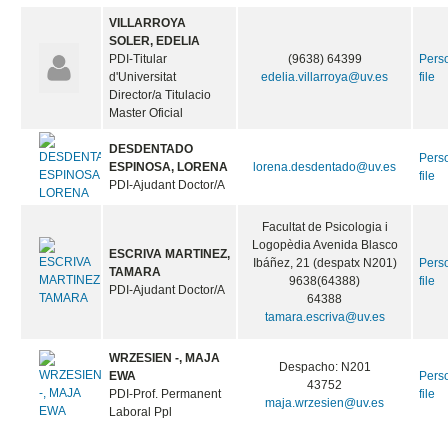
VILLARROYA
SOLER, EDELIA
PDI-Titular
(9638) 64399
Pers
d'Universitat
edelia.villarroya@uv.es
file
Director/a Titulacio
Master Oficial
DESDENTADO
Pers
ESPINOSA, LORENA
lorena.desdentado@uv.es
file
PDI-Ajudant Doctor/A
Facultat de Psicologia i
Logopèdia Avenida Blasco
ESCRIVA MARTINEZ,
Ibáñez, 21 (despatx N201)
Pers
TAMARA
9638(64388)
file
PDI-Ajudant Doctor/A
64388
tamara.escriva@uv.es
WRZESIEN -, MAJA
Despacho: N201
EWA
Pers
43752
PDI-Prof. Permanent
file
maja.wrzesien@uv.es
Laboral Ppl