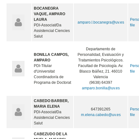
BOCANEGRA
VAQUE, AMPARO
LAURA
Pers
amparo.l.bocanegra@uv.es
PDI-Associat/Da
file
Assistencial Ciencies
Salut
Departamento de
BONILLA CAMPOS,
Personalidad, Evaluación y
AMPARO
Tratamientos Psicológicos.
PDI-Titular
Facultad de Psicología. Av.
Pers
d'Universitat
Blasco Ibáñez, 21. 46010
file
Coordinador/a de
Valencia
Programa de Doctorat
(9638) 64397
amparo.bonilla@uv.es
CABEDO BARBER,
MARIA ELENA
647391265
Pers
PDI-Associat/Da
m.elena.cabedo@uv.es
file
Assistencial Ciencies
Salut
CABEZUDO DE LA