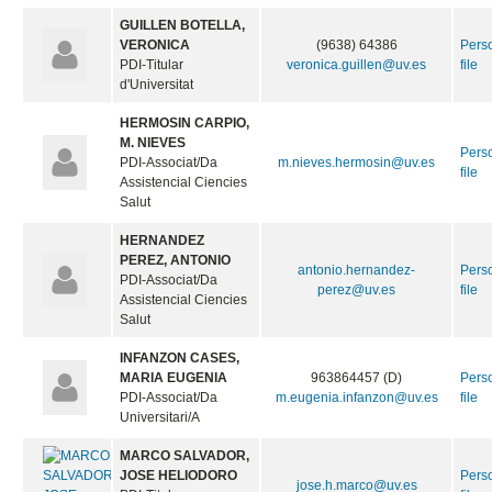
GUILLEN BOTELLA,
VERONICA
(9638) 64386
Pers
PDI-Titular
veronica.guillen@uv.es
file
d'Universitat
HERMOSIN CARPIO,
M. NIEVES
Pers
PDI-Associat/Da
m.nieves.hermosin@uv.es
file
Assistencial Ciencies
Salut
HERNANDEZ
PEREZ, ANTONIO
antonio.hernandez-
Pers
PDI-Associat/Da
perez@uv.es
file
Assistencial Ciencies
Salut
INFANZON CASES,
MARIA EUGENIA
963864457 (D)
Pers
PDI-Associat/Da
m.eugenia.infanzon@uv.es
file
Universitari/A
MARCO SALVADOR,
JOSE HELIODORO
Pers
jose.h.marco@uv.es