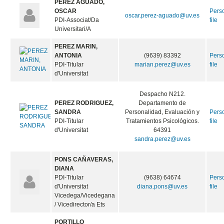
PEREZ AGUADO,
OSCAR
Pers
oscar.perez-aguado@uv.es
PDI-Associat/Da
file
Universitari/A
PEREZ MARIN,
ANTONIA
(9639) 83392
Pers
PDI-Titular
marian.perez@uv.es
file
d'Universitat
Despacho N212.
PEREZ RODRIGUEZ,
Departamento de
SANDRA
Personalidad, Evaluación y
Pers
PDI-Titular
Tratamientos Psicológicos.
file
d'Universitat
64391
sandra.perez@uv.es
PONS CAÑAVERAS,
DIANA
PDI-Titular
(9638) 64674
Pers
d'Universitat
diana.pons@uv.es
file
Vicedega/Vicedegana
/ Vicedirector/a Ets
PORTILLO