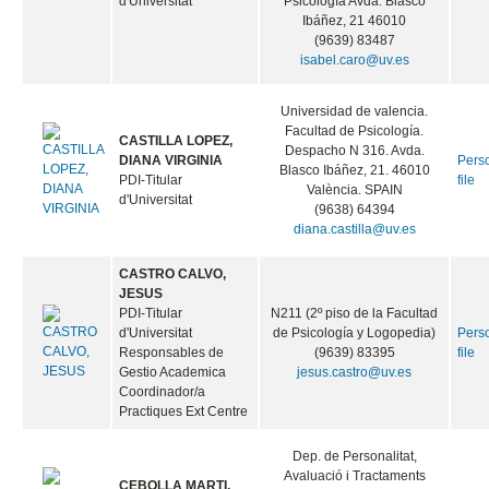
d'Universitat
Psicología Avda. Blasco
Ibáñez, 21 46010
(9639) 83487
isabel.caro@uv.es
Universidad de valencia.
Facultad de Psicología.
CASTILLA LOPEZ,
Despacho N 316. Avda.
DIANA VIRGINIA
Pers
Blasco Ibáñez, 21. 46010
PDI-Titular
file
València. SPAIN
d'Universitat
(9638) 64394
diana.castilla@uv.es
CASTRO CALVO,
JESUS
PDI-Titular
N211 (2º piso de la Facultad
d'Universitat
de Psicología y Logopedia)
Pers
Responsables de
(9639) 83395
file
Gestio Academica
jesus.castro@uv.es
Coordinador/a
Practiques Ext Centre
Dep. de Personalitat,
Avaluació i Tractaments
CEBOLLA MARTI,