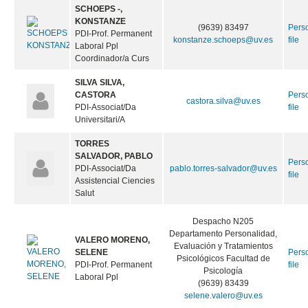
SCHOEPS -,
KONSTANZE
(9639) 83497
Pers
PDI-Prof. Permanent
konstanze.schoeps@uv.es
file
Laboral Ppl
Coordinador/a Curs
SILVA SILVA,
CASTORA
Pers
castora.silva@uv.es
PDI-Associat/Da
file
Universitari/A
TORRES
SALVADOR, PABLO
Pers
PDI-Associat/Da
pablo.torres-salvador@uv.es
file
Assistencial Ciencies
Salut
Despacho N205
Departamento Personalidad,
VALERO MORENO,
Evaluación y Tratamientos
SELENE
Pers
Psicológicos Facultad de
PDI-Prof. Permanent
file
Psicología
Laboral Ppl
(9639) 83439
selene.valero@uv.es