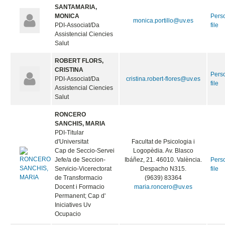
SANTAMARIA,
MONICA
Pers
monica.portillo@uv.es
PDI-Associat/Da
file
Assistencial Ciencies
Salut
ROBERT FLORS,
CRISTINA
Pers
PDI-Associat/Da
cristina.robert-flores@uv.es
file
Assistencial Ciencies
Salut
RONCERO
SANCHIS, MARIA
PDI-Titular
d'Universitat
Facultat de Psicologia i
Cap de Seccio-Servei
Logopèdia. Av. Blasco
Jefe/a de Seccion-
Ibáñez, 21. 46010. València.
Pers
Servicio-Vicerectorat
Despacho N315.
file
de Transformacio
(9639) 83364
Docent i Formacio
maria.roncero@uv.es
Permanent; Cap d'
Iniciatives Uv
Ocupacio