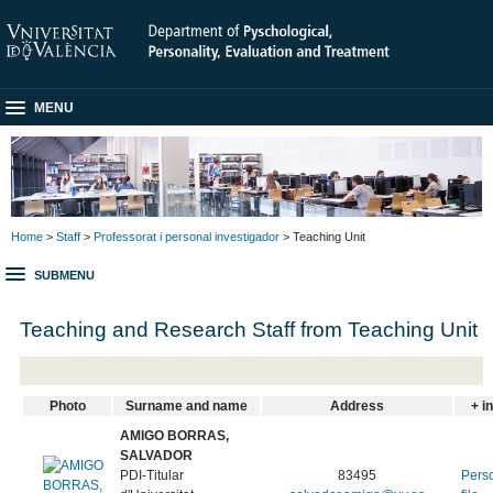
MENU
Home
>
Staff
>
Professorat i personal investigador
> Teaching Unit
SUBMENU
Teaching and Research Staff from Teaching Unit
Photo
Surname and name
Address
+ i
AMIGO BORRAS,
SALVADOR
PDI-Titular
83495
Pers