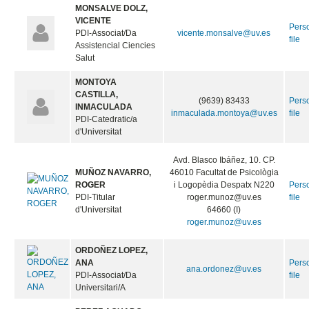
MONSALVE DOLZ,
VICENTE
Pers
PDI-Associat/Da
vicente.monsalve@uv.es
file
Assistencial Ciencies
Salut
MONTOYA
CASTILLA,
(9639) 83433
Pers
INMACULADA
inmaculada.montoya@uv.es
file
PDI-Catedratic/a
d'Universitat
Avd. Blasco Ibáñez, 10. CP.
MUÑOZ NAVARRO,
46010 Facultat de Psicològia
ROGER
i Logopèdia Despatx N220
Pers
PDI-Titular
roger.munoz@uv.es
file
d'Universitat
64660 (I)
roger.munoz@uv.es
ORDOÑEZ LOPEZ,
ANA
Pers
ana.ordonez@uv.es
PDI-Associat/Da
file
Universitari/A