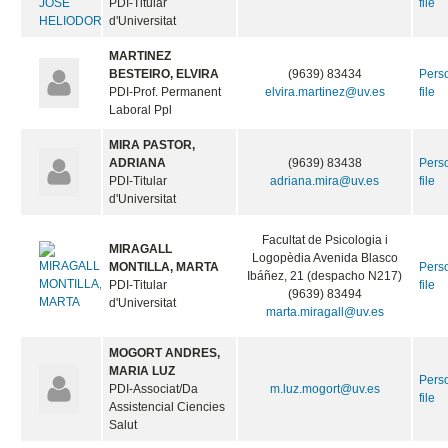
PDI-Titular
file
d'Universitat
MARTINEZ
BESTEIRO, ELVIRA
(9639) 83434
Pers
PDI-Prof. Permanent
elvira.martinez@uv.es
file
Laboral Ppl
MIRA PASTOR,
ADRIANA
(9639) 83438
Pers
PDI-Titular
adriana.mira@uv.es
file
d'Universitat
Facultat de Psicologia i
MIRAGALL
Logopèdia Avenida Blasco
MONTILLA, MARTA
Pers
Ibáñez, 21 (despacho N217)
PDI-Titular
file
(9639) 83494
d'Universitat
marta.miragall@uv.es
MOGORT ANDRES,
MARIA LUZ
Pers
PDI-Associat/Da
m.luz.mogort@uv.es
file
Assistencial Ciencies
Salut