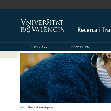
R+D+i a la UV
RRHH en R+D+i
Inici
> Grups d'Investigació