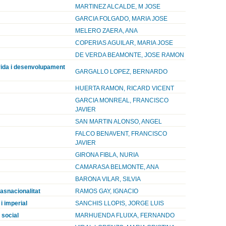
MARTINEZ ALCALDE, M JOSE
GARCIA FOLGADO, MARIA JOSE
MELERO ZAERA, ANA
COPERIAS AGUILAR, MARIA JOSE
DE VERDA BEAMONTE, JOSE RAMON
 vida i desenvolupament
GARGALLO LOPEZ, BERNARDO
HUERTA RAMON, RICARD VICENT
GARCIA MONREAL, FRANCISCO
JAVIER
SAN MARTIN ALONSO, ANGEL
FALCO BENAVENT, FRANCISCO
JAVIER
GIRONA FIBLA, NURIA
CAMARASA BELMONTE, ANA
BARONA VILAR, SILVIA
rasnacionalitat
RAMOS GAY, IGNACIO
i imperial
SANCHIS LLOPIS, JORGE LUIS
 social
MARHUENDA FLUIXA, FERNANDO