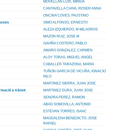
MOVELLAN LUIS, MIREIA
CANTAVELLA CHIVA, ROSER ANNA
ONCINA COVES, FAUSTINO
masses
SIMO ALFONSO, ERNESTO
ALEZA IZQUIERDO, M MILAGROS
MAZON RUIZ, JOSE M
GAVIÑA COSTERO, PABLO
AMARO GONZALEZ, CARMEN
ALOY TORAS, MIGUEL ANGEL
CABALLER TARAZONA, MARIA
TUÑON GARCIA DE VICUÑA, IGNACIO
NILO
MARTINEZ SIERRA, JUAN JOSE
ormació a trànsit
MARTINEZ DURA, JUAN JOSE
SENDRA PEREZ, RAMON
ABAD SOMOVILLA, ANTONIO
ESTEVAN TORRES, ISAAC
MAGDALENA BENEDICTO, JOSE
RAFAEL