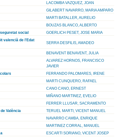
LACOMBA VAZQUEZ, JOAN
GILABERT NAVARRO, MARIA AMPARO
MARTI BATALLER, AURELIO
BOUZAS BLANCO, ALBERTO
 seguretat social
GOERLICH PESET, JOSE MARIA
it valencià de l'Edat
SERRA DESFILIS, AMADEO
BENAVENT BENAVENT, JULIA
ALVAREZ HORNOS, FRANCISCO
JAVIER
scolars
FERRANDO PALOMARES, IRENE
MARTI CUNQUERO, RAFAEL
CANO CANO, ERNEST
MIÑANO MARTINEZ, EVELIO
FERRER LLUSAR, SACRAMENTO
 de València
TERUEL MARTI, VICENT MANUEL
NAVARRO CAMBA, ENRIQUE
MARTINEZ CORRAL, MANUEL
ça
ESCARTI SORIANO, VICENT JOSEP