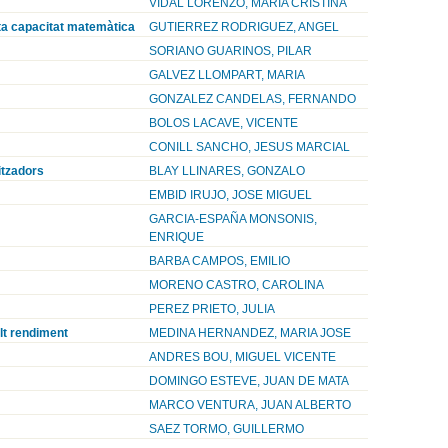
VIDAL LORENZO, MARIA CRISTINA
lta capacitat matemàtica
GUTIERREZ RODRIGUEZ, ANGEL
SORIANO GUARINOS, PILAR
GALVEZ LLOMPART, MARIA
GONZALEZ CANDELAS, FERNANDO
BOLOS LACAVE, VICENTE
CONILL SANCHO, JESUS MARCIAL
itzadors
BLAY LLINARES, GONZALO
EMBID IRUJO, JOSE MIGUEL
GARCIA-ESPAÑA MONSONIS,
ENRIQUE
BARBA CAMPOS, EMILIO
MORENO CASTRO, CAROLINA
PEREZ PRIETO, JULIA
alt rendiment
MEDINA HERNANDEZ, MARIA JOSE
ANDRES BOU, MIGUEL VICENTE
DOMINGO ESTEVE, JUAN DE MATA
MARCO VENTURA, JUAN ALBERTO
SAEZ TORMO, GUILLERMO