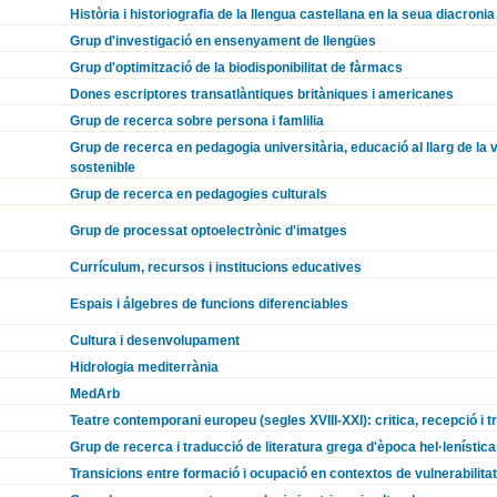
Història i historiografia de la llengua castellana en la seua diacronia
Grup d'investigació en ensenyament de llengües
Grup d'optimització de la biodisponibilitat de fàrmacs
Dones escriptores transatlàntiques britàniques i americanes
Grup de recerca sobre persona i famlilia
Grup de recerca en pedagogia universitària, educació al llarg de la
sostenible
Grup de recerca en pedagogies culturals
Grup de processat optoelectrònic d'imatges
Currículum, recursos i institucions educatives
Espais i álgebres de funcions diferenciables
Cultura i desenvolupament
Hidrologia mediterrània
MedArb
Teatre contemporani europeu (segles XVIII-XXI): critica, recepció i t
Grup de recerca i traducció de literatura grega d'època hel·lenística 
Transicions entre formació i ocupació en contextos de vulnerabilitat