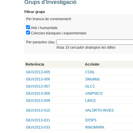
Grups d'Investigació
Filtrar grups
Per branca de coneixement:
Arts i humanitats
Ciències bàsiques i experimentals
Per paraules clau:
Nota: El cercador distingeix les titlles
Referència
Acrònim
GIUV2013-005
COAL
GIUV2013-006
SMolMat
GIUV2013-007
GLCC
GIUV2013-008
UNIPSICO
GIUV2013-009
LINCE
GIUV2013-010
VALORTO-INVES
GIUV2013-031
DITIPS
GIUV2013-033
INNOMARK