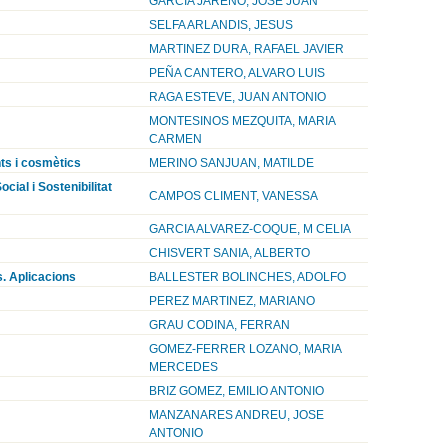
GARCIA JAREÑO, JOSE JUAN
SELFA ARLANDIS, JESUS
MARTINEZ DURA, RAFAEL JAVIER
PEÑA CANTERO, ALVARO LUIS
RAGA ESTEVE, JUAN ANTONIO
MONTESINOS MEZQUITA, MARIA
CARMEN
ts i cosmètics
MERINO SANJUAN, MATILDE
ial i Sostenibilitat
CAMPOS CLIMENT, VANESSA
GARCIA ALVAREZ-COQUE, M CELIA
CHISVERT SANIA, ALBERTO
s. Aplicacions
BALLESTER BOLINCHES, ADOLFO
PEREZ MARTINEZ, MARIANO
GRAU CODINA, FERRAN
GOMEZ-FERRER LOZANO, MARIA
MERCEDES
BRIZ GOMEZ, EMILIO ANTONIO
MANZANARES ANDREU, JOSE
ANTONIO