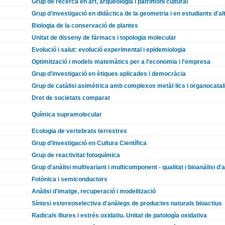
Grup de recerca en art, arqueologia i patrimoni cultural
Grup d'investigació en didàctica de la geometria i en estudiants d'a
Biologia de la conservació de plantes
Unitat de disseny de fàrmacs i topologia molecular
Evolució i salut: evolució experimental i epidemiologia
Optimització i models matemàtics per a l'economia i l'empresa
Grup d'investigació en ètiques aplicades i democràcia
Grup de catàlisi asimètrica amb complexos metàl·lics i organocatal
Dret de societats comparat
Química supramolecular
Ecologia de vertebrats terrestres
Grup d'Investigació en Cultura Científica
Grup de reactivitat fotoquímica
Grup d'anàlisi multivariant i multicomponent - qualitat i bioanàlisi d'
Fotònica i semiconductors
Anàlisi d'imatge, recuperació i modelització
Síntesi estereoselectiva d'anàlegs de productes naturals bioactius
Radicals lliures i estrés oxidatiu. Unitat de patologìa oxidativa