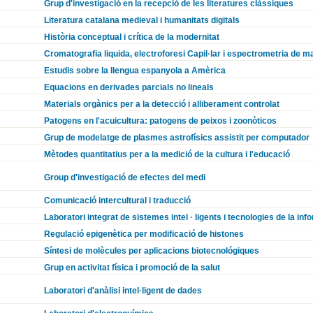
Grup d'investigació en la recepció de les literatures clàssiques
Literatura catalana medieval i humanitats digitals
Història conceptual i crítica de la modernitat
Cromatografia liquida, electroforesi Capil·lar i espectrometria de 
Estudis sobre la llengua espanyola a Amèrica
Equacions en derivades parcials no lineals
Materials orgànics per a la detecció i alliberament controlat
Patogens en l'acuicultura: patogens de peixos i zoonòticos
Grup de modelatge de plasmes astrofísics assistit per computador
Mètodes quantitatius per a la medició de la cultura i l'educació
Group d'investigació de efectes del medi
Comunicació intercultural i traducció
Laboratori integrat de sistemes intel · ligents i tecnologies de la inf
Regulació epigenètica per modificació de histones
Síntesi de molècules per aplicacions biotecnológiques
Grup en activitat física i promoció de la salut
Laboratori d'anàlisi intel·ligent de dades