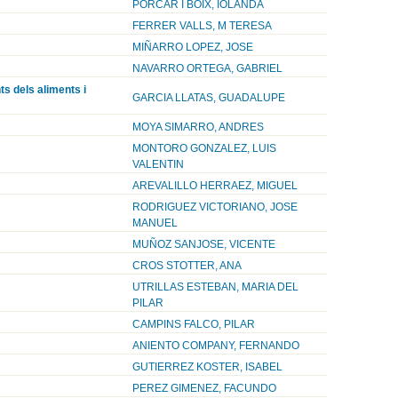
PORCAR I BOIX, IOLANDA
FERRER VALLS, M TERESA
MIÑARRO LOPEZ, JOSE
NAVARRO ORTEGA, GABRIEL
ts dels aliments i
GARCIA LLATAS, GUADALUPE
MOYA SIMARRO, ANDRES
MONTORO GONZALEZ, LUIS
VALENTIN
AREVALILLO HERRAEZ, MIGUEL
RODRIGUEZ VICTORIANO, JOSE
MANUEL
MUÑOZ SANJOSE, VICENTE
CROS STOTTER, ANA
UTRILLAS ESTEBAN, MARIA DEL
PILAR
CAMPINS FALCO, PILAR
ANIENTO COMPANY, FERNANDO
GUTIERREZ KOSTER, ISABEL
PEREZ GIMENEZ, FACUNDO