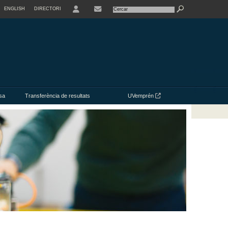
ENGLISH
DIRECTORI
USER
CONTACTE
sa
Transferència de resultats
UVemprén