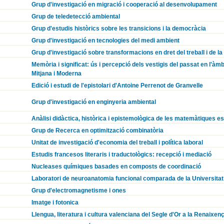
Grup d'investigació en migració i cooperació al desenvolupament
Grup de teledetecció ambiental
Grup d'estudis històrics sobre les transicions i la democràcia
Grup d'investigació en tecnologies del medi ambient
Grup d'investigació sobre transformacions en dret del treball i de la
Memòria i significat: ús i percepció dels vestigis del passat en l'àmb
Mitjana i Moderna
Edició i estudi de l'epistolari d'Antoine Perrenot de Granvelle
Grup d'investigació en enginyeria ambiental
Anàlisi didàctica, històrica i epistemològica de les matemàtiques e
Grup de Recerca en optimització combinatòria
Unitat de investigació d'economia del treball i política laboral
Estudis francesos literaris i traductològics: recepció i mediació
Nucleases químiques basades en composts de coordinació
Laboratori de neuroanatomia funcional comparada de la Universitat
Grup d'electromagnetisme i ones
Imatge i fotonica
Llengua, literatura i cultura valenciana del Segle d'Or a la Renaixen