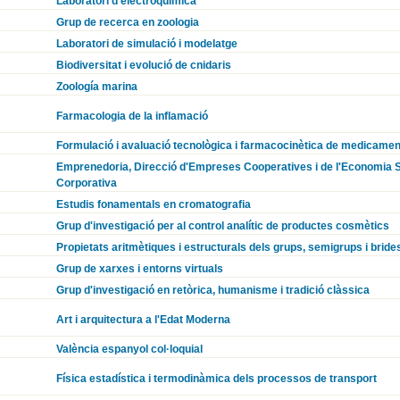
Laboratori d'electroquímica
Grup de recerca en zoologia
Laboratori de simulació i modelatge
Biodiversitat i evolució de cnidaris
Zoología marina
Farmacologia de la inflamació
Formulació i avaluació tecnològica i farmacocinètica de medicamen
Emprenedoria, Direcció d'Empreses Cooperatives i de l'Economia Soc
Corporativa
Estudis fonamentals en cromatografia
Grup d'investigació per al control analític de productes cosmètics
Propietats aritmètiques i estructurals dels grups, semigrups i bride
Grup de xarxes i entorns virtuals
Grup d'investigació en retòrica, humanisme i tradició clàssica
Art i arquitectura a l'Edat Moderna
València espanyol col·loquial
Física estadística i termodinàmica dels processos de transport