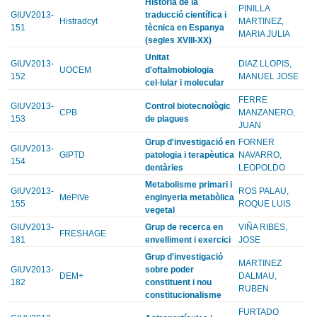
Història de la
PINILLA
GIUV2013-
traducció científica i
Histradcyt
MARTINEZ,
151
tècnica en Espanya
MARIA JULIA
(segles XVIII-XX)
Unitat
GIUV2013-
DIAZ LLOPIS,
UOCEM
d'oftalmobiologia
152
MANUEL JOSE
cel·lular i molecular
FERRE
GIUV2013-
Control biotecnològic
CPB
MANZANERO,
153
de plagues
JUAN
Grup d'investigació en
FORNER
GIUV2013-
GIPTD
patologia i terapèutica
NAVARRO,
154
dentàries
LEOPOLDO
Metabolisme primari i
GIUV2013-
ROS PALAU,
MePiVe
enginyeria metabòlica
155
ROQUE LUIS
vegetal
GIUV2013-
Grup de recerca en
VIÑA RIBES,
FRESHAGE
181
envelliment i exercici
JOSE
Grup d'investigació
MARTINEZ
GIUV2013-
sobre poder
DEM+
DALMAU,
182
constituent i nou
RUBEN
constitucionalisme
FURTADO