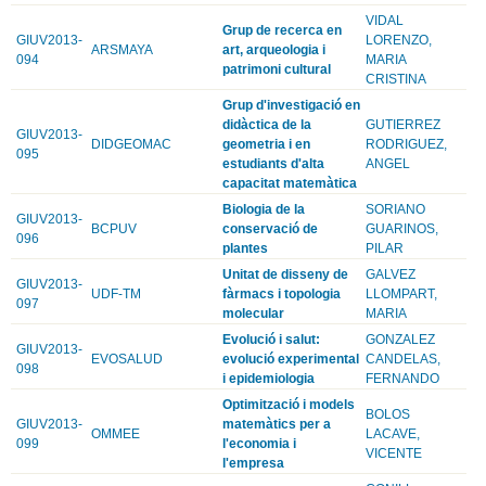
VIDAL
Grup de recerca en
GIUV2013-
LORENZO,
ARSMAYA
art, arqueologia i
094
MARIA
patrimoni cultural
CRISTINA
Grup d'investigació en
didàctica de la
GUTIERREZ
GIUV2013-
DIDGEOMAC
geometria i en
RODRIGUEZ,
095
estudiants d'alta
ANGEL
capacitat matemàtica
Biologia de la
SORIANO
GIUV2013-
BCPUV
conservació de
GUARINOS,
096
plantes
PILAR
Unitat de disseny de
GALVEZ
GIUV2013-
UDF-TM
fàrmacs i topologia
LLOMPART,
097
molecular
MARIA
Evolució i salut:
GONZALEZ
GIUV2013-
EVOSALUD
evolució experimental
CANDELAS,
098
i epidemiologia
FERNANDO
Optimització i models
BOLOS
GIUV2013-
matemàtics per a
OMMEE
LACAVE,
099
l'economia i
VICENTE
l'empresa