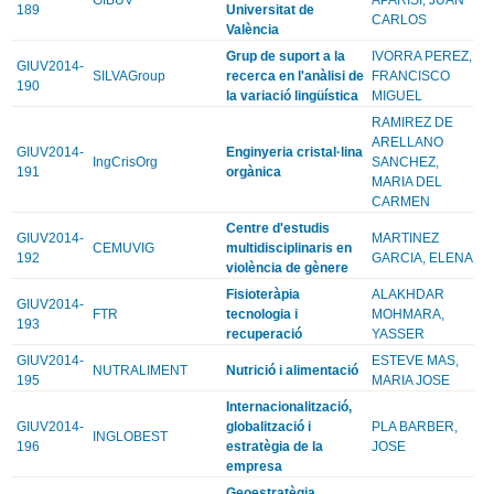
189
Universitat de
CARLOS
València
Grup de suport a la
IVORRA PEREZ,
GIUV2014-
SILVAGroup
recerca en l'anàlisi de
FRANCISCO
190
la variació lingüística
MIGUEL
RAMIREZ DE
ARELLANO
GIUV2014-
Enginyeria cristal·lina
IngCrisOrg
SANCHEZ,
191
orgànica
MARIA DEL
CARMEN
Centre d'estudis
GIUV2014-
MARTINEZ
CEMUVIG
multidisciplinaris en
192
GARCIA, ELENA
violència de gènere
Fisioteràpia
ALAKHDAR
GIUV2014-
FTR
tecnologia i
MOHMARA,
193
recuperació
YASSER
GIUV2014-
ESTEVE MAS,
NUTRALIMENT
Nutrició i alimentació
195
MARIA JOSE
Internacionalització,
GIUV2014-
globalització i
PLA BARBER,
INGLOBEST
196
estratègia de la
JOSE
empresa
Geoestratègia