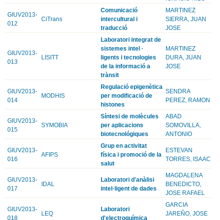
Comunicació
MARTINEZ
GIUV2013-
CiTrans
intercultural i
SIERRA, JUAN
012
traducció
JOSE
Laboratori integrat de
sistemes intel ·
MARTINEZ
GIUV2013-
LISITT
ligents i tecnologies
DURA, JUAN
013
de la informació a
JOSE
trànsit
Regulació epigenètica
GIUV2013-
SENDRA
MODHIS
per modificació de
014
PEREZ, RAMON
histones
Síntesi de molècules
ABAD
GIUV2013-
SYMOBIA
per aplicacions
SOMOVILLA,
015
biotecnológiques
ANTONIO
Grup en activitat
GIUV2013-
ESTEVAN
AFIPS
física i promoció de la
016
TORRES, ISAAC
salut
MAGDALENA
GIUV2013-
Laboratori d'anàlisi
IDAL
BENEDICTO,
017
intel·ligent de dades
JOSE RAFAEL
GARCIA
GIUV2013-
Laboratori
LEQ
JAREÑO, JOSE
018
d'electroquímica