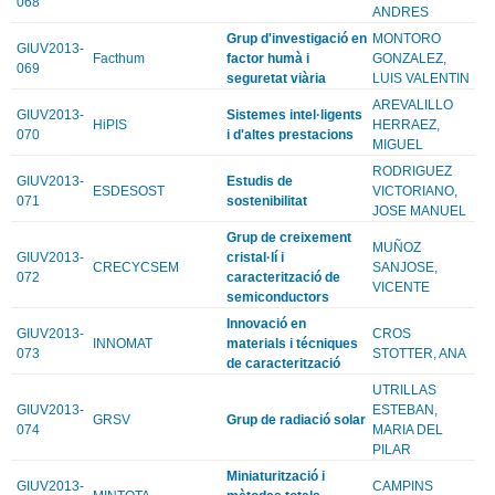
068
ANDRES
Grup d'investigació en
MONTORO
GIUV2013-
Facthum
factor humà i
GONZALEZ,
069
seguretat viària
LUIS VALENTIN
AREVALILLO
GIUV2013-
Sistemes intel·ligents
HiPIS
HERRAEZ,
070
i d'altes prestacions
MIGUEL
RODRIGUEZ
GIUV2013-
Estudis de
ESDESOST
VICTORIANO,
071
sostenibilitat
JOSE MANUEL
Grup de creixement
MUÑOZ
GIUV2013-
cristal·lí i
CRECYCSEM
SANJOSE,
072
caracterització de
VICENTE
semiconductors
Innovació en
GIUV2013-
CROS
INNOMAT
materials i técniques
073
STOTTER, ANA
de caracterització
UTRILLAS
GIUV2013-
ESTEBAN,
GRSV
Grup de radiació solar
074
MARIA DEL
PILAR
Miniaturització i
GIUV2013-
CAMPINS