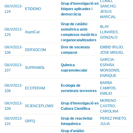
CONILL
Grup d'investigació en
GIUV2013-
SANCHO,
ETIDEMO
ètiques aplicades i
124
JESUS
democràcia
MARCIAL
Grup de catàlisi
BLAY
GIUV2013-
asimètrica amb
AsymCat
LLINARES,
125
complexos metàl·lics
GONZALO
i organocatalitzadors
GIUV2013-
Dret de societats
EMBID IRUJO,
DERSOCOM
106
comparat
JOSE MIGUEL
GARCIA-
GIUV2013-
Química
ESPAÑA
SUPRAMOL
107
supramolecular
MONSONIS,
ENRIQUE
BARBA
GIUV2013-
Ecologia de
ECOTERAM
CAMPOS,
108
vertebrats terrestres
EMILIO
MORENO
GIUV2013-
Grup d'Investigació en
SCIENCEFLOWS
CASTRO,
109
Cultura Científica
CAROLINA
GIUV2013-
Grup de reactivitat
PEREZ PRIETO,
GRFQ
110
fotoquímica
JULIA
Grup d'anàlisi