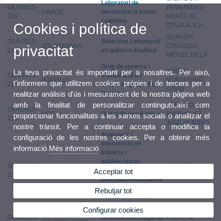
Laboratori de
GIUV2015-
FERNANDEZ-
LabNSC
neurociència social
215
MONTEJO,
cognitiva
Cookies i política de
OTILIA ALICIA
GUARDIA
GIUV2015-
Solucions i innovació
SOLINQUIANA
CIRUGEDA,
privacitat
216
en química analítica
MIGUEL DE LA
Grup de recerca i
PARRA
La teva privacitat és important per a nosaltres. Per això,
GIUV2015-
d'innovació en
SOCIAL(S)
MONSERRAT,
t'informem que utilitzem cookies pròpies i de tercers per a
217
educació geogràfica i
DAVID
històrica
realitzar anàlisis d'ús i mesurament de la nostra pàgina web
amb la finalitat de personalitzar continguts,així com
SOBRINO
GIUV2015-
UCG
Unitat de canvi global
RODRIGUEZ,
proporcionar funcionalitats a les xarxes socials o analitzar el
235
JOSE ANTONIO
nostre trànsit. Per a continuar accepta o modifica la
Avaluació i
configuració de les nostres cookies. Per a obtenir més
intervenció en
informació
Més informació
infància i
adolescència:
GIUV2015-
SAMPER
EVAIN
Variables
Acceptar tot
236
GARCIA, PAULA
psicosocioeducatives
i emocionals
Rebutjar tot
implicades en la
conducta prosocial
Configurar cookies
GIUV2015-
Neurofarmacologia de
POLACHE