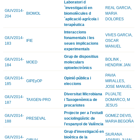
Laboratori d
´investigació en
REAL GARCIA,
GIUV2014-
BIOMOL
biomolècules d
MARIA
204
´aplicació agrícola i
DOLORES
terapèutica
Interaccions
VIVES GARCIA,
GIUV2014-
fonamentals i les
IFIE
OSCAR
183
seues implicacions
MANUEL
experimentals
Grup de dispositius
GIUV2014-
BOLINK ,
MOED
moleculars
184
HENDRIK JAN
optoelectrònics
PAVIA
GIUV2014-
Opinió pública i
GIPEyOP
MIRALLES,
185
eleccions
JOSE MANUEL
Diversitat Microbiana
PUJALTE
GIUV2014-
TAXGEN-PRO
i Taxogenòmica de
DOMARCO, M
187
procariotes
JESUS
Projecte per a l'estudi
GIUV2014-
GOMEZ DEVIS,
PRESEVAL
sociolingüístic de
188
MARIA BEGOÑA
l'espanyol de València
Grup d'investigació en
SIURANA
GIUV2014-
bioètica de la
GIBUV
APARISI, JUAN