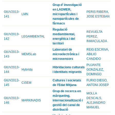
Grup d' investigació
en LADMER,
GIUV2013-
PERIS RIBERA,
LMN
micropartÍcules i
141
JOSE ESTEBAN
nanopartÍcules de
fàrmacs
Regulació
REVUELTA
GIUV2013-
mediambiental,
LEGAMBIENTAL
PEREZ,
142
energètica i del
INMACULADA
territori
Laboratori de
REIG ESCRIVA,
GIUV2013-
MEMSLab
microelectrònica i
ABILIO
143
microsensors
CANDIDO
PUJANTE
GIUV2013-
Hibridacions culturals
Hybrida
GONZALEZ,
144
i identitats migrants
DOMINGO
GIUV2013-
Cultures i societats
FURIO DIEGO,
CiSEM
145
de l'Edat Mitjana
ANTONI JOSEP
Grup de recerca en
MOLLA
màrqueting,
GIUV2013-
DESCALS,
MARKINADIS
internacionalització i
146
ALEJANDRO
gestió del canal de
MANUEL
distribució