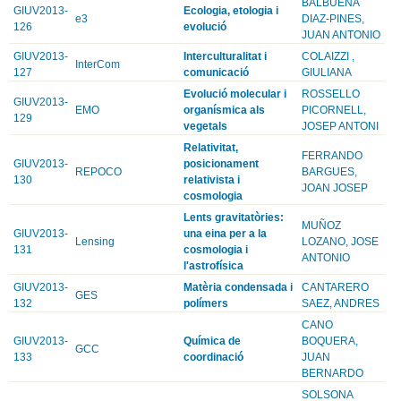
BALBUENA
GIUV2013-
Ecologia, etologia i
e3
DIAZ-PINES,
126
evolució
JUAN ANTONIO
GIUV2013-
Interculturalitat i
COLAIZZI ,
InterCom
127
comunicació
GIULIANA
Evolució molecular i
ROSSELLO
GIUV2013-
EMO
organísmica als
PICORNELL,
129
vegetals
JOSEP ANTONI
Relativitat,
FERRANDO
GIUV2013-
posicionament
REPOCO
BARGUES,
130
relativista i
JOAN JOSEP
cosmologia
Lents gravitatòries:
MUÑOZ
GIUV2013-
una eina per a la
Lensing
LOZANO, JOSE
131
cosmologia i
ANTONIO
l'astrofísica
GIUV2013-
Matèria condensada i
CANTARERO
GES
132
polímers
SAEZ, ANDRES
CANO
GIUV2013-
Química de
BOQUERA,
GCC
133
coordinació
JUAN
BERNARDO
SOLSONA