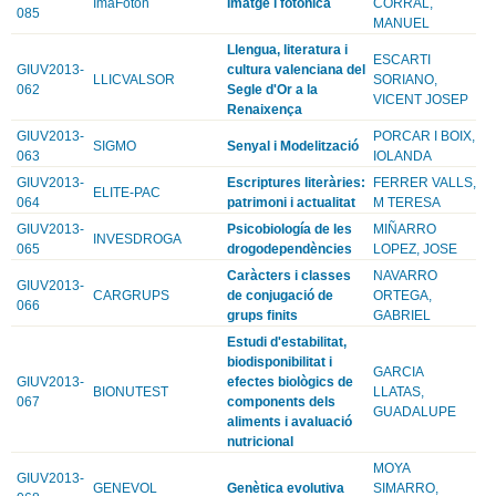
ImaFoton
Imatge i fotonica
CORRAL,
085
MANUEL
Llengua, literatura i
ESCARTI
GIUV2013-
cultura valenciana del
LLICVALSOR
SORIANO,
062
Segle d'Or a la
VICENT JOSEP
Renaixença
GIUV2013-
PORCAR I BOIX,
SIGMO
Senyal i Modelització
063
IOLANDA
GIUV2013-
Escriptures literàries:
FERRER VALLS,
ELITE-PAC
064
patrimoni i actualitat
M TERESA
GIUV2013-
Psicobiología de les
MIÑARRO
INVESDROGA
065
drogodependències
LOPEZ, JOSE
Caràcters i classes
NAVARRO
GIUV2013-
CARGRUPS
de conjugació de
ORTEGA,
066
grups finits
GABRIEL
Estudi d'estabilitat,
biodisponibilitat i
GARCIA
GIUV2013-
efectes biològics de
BIONUTEST
LLATAS,
067
components dels
GUADALUPE
aliments i avaluació
nutricional
MOYA
GIUV2013-
GENEVOL
Genètica evolutiva
SIMARRO,