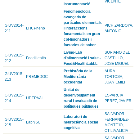
VICENTE
instrumentació
Fenomenologia
avançada de
partícules elementals
GIUV2014-
PICH ZARDOYA,
LHCPheno
i interaccions
211
ANTONIO
fonamentals en gran
col·lisionadors i
factories de sabor
Living-Lab
SORIANO DEL
GIUV2015-
FoodHealth
d'alimentació i salut -
CASTILLO,
212
Food&HealthLabLL
JOSE MIGUEL
Prehistòria de la
AURA
GIUV2015-
PREMEDOC
Mediterrània
TORTOSA,
213
occidental
JOAN EMILI
Unitat de
GIUV2015-
desenvolupament
ESPARCIA
UDERVAL
214
rural i avaluació de
PEREZ, JAVIER
polítiques públiques
SALVADOR
Laboratori de
GIUV2015-
FERNANDEZ-
LabNSC
neurociència social
215
MONTEJO,
cognitiva
OTILIA ALICIA
SALVADOR