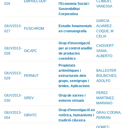
EMPRECOOP
CLIMENT,
026
l'Economia Social i
VANESSA
Sostenibilitat
Corporativa
GARCIA
GIUV2013-
Estudis fonamentals
ALVAREZ-
FUSCHROM
027
en cromatografia
COQUE, M
CELIA
Grup d'investigació
CHISVERT
GIUV2013-
per al control analític
GICAPC
SANIA,
028
de productes
ALBERTO
cosmètics
Propietats
aritmètiques i
BALLESTER
GIUV2013-
PERMUT
estructurals dels
BOLINCHES,
029
grups, semigrups i
ADOLFO
brides. Aplicacions
PEREZ
GIUV2013-
Grup de xarxes i
GREV
MARTINEZ,
030
entorns virtuals
MARIANO
Grup d'investigació en
GIUV2013-
GRAU CODINA,
GIRHTC
retòrica, humanisme i
054
FERRAN
tradició clàssica
GOMEZ-