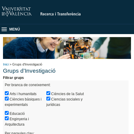
MENÚ
Inici
> Grups d'Investigació
Grups d'Investigació
Filtrar grups
Per branca de coneixement:
Arts i humanitats
Ciències de la Salut
Ciències bàsiques i
Ciencias sociales y
experimentals
jurídicas
Educació
Enginyeria i
Arquitectura
Per paraules clau: