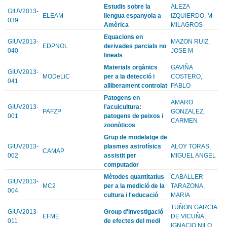
Estudis sobre la
ALEZA
GIUV2013-
ELEAM
llengua espanyola a
IZQUIERDO, M
039
Amèrica
MILAGROS
Equacions en
GIUV2013-
MAZON RUIZ,
EDPNOL
derivades parcials no
040
JOSE M
lineals
Materials orgànics
GAVIÑA
GIUV2013-
MODeLiC
per a la detecció i
COSTERO,
041
alliberament controlat
PABLO
Patogens en
AMARO
GIUV2013-
l'acuicultura:
PAFZP
GONZALEZ,
001
patogens de peixos i
CARMEN
zoonòticos
Grup de modelatge de
GIUV2013-
plasmes astrofísics
ALOY TORAS,
CAMAP
002
assistit per
MIGUEL ANGEL
computador
Mètodes quantitatius
CABALLER
GIUV2013-
MC2
per a la medició de la
TARAZONA,
004
cultura i l'educació
MARIA
TUÑON GARCIA
GIUV2013-
Group d'investigació
EFME
DE VICUÑA,
011
de efectes del medi
IGNACIO NILO