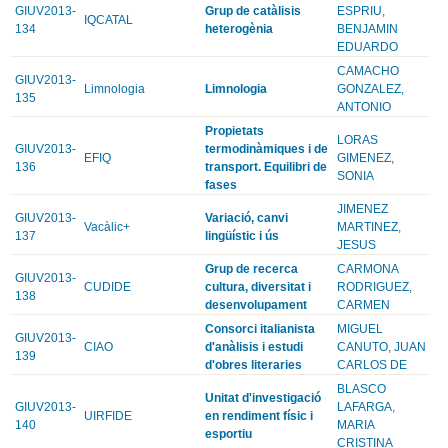
GIUV2013-
Grup de catàlisis
ESPRIU,
IQCATAL
134
heterogènia
BENJAMIN
EDUARDO
CAMACHO
GIUV2013-
Limnologia
Limnologia
GONZALEZ,
135
ANTONIO
Propietats
LORAS
GIUV2013-
termodinàmiques i de
EFIQ
GIMENEZ,
136
transport. Equilibri de
SONIA
fases
JIMENEZ
GIUV2013-
Variació, canvi
Vacàlic+
MARTINEZ,
137
lingüístic i ús
JESUS
Grup de recerca
CARMONA
GIUV2013-
CUDIDE
cultura, diversitat i
RODRIGUEZ,
138
desenvolupament
CARMEN
Consorci italianista
MIGUEL
GIUV2013-
CIAO
d'anàlisis i estudi
CANUTO, JUAN
139
d'obres literaries
CARLOS DE
BLASCO
Unitat d'investigació
GIUV2013-
LAFARGA,
UIRFIDE
en rendiment físic i
140
MARIA
esportiu
CRISTINA