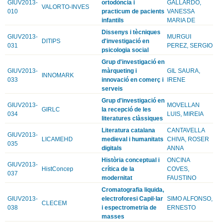
GIUV2013-
ortodòncia i
GALLARDO,
VALORTO-INVES
010
practicum de pacients
VANESSA
infantils
MARIA DE
Dissenys i tècniques
GIUV2013-
MURGUI
DITIPS
d'investigació en
031
PEREZ, SERGIO
psicologia social
Grup d'investigació en
GIUV2013-
màrqueting i
GIL SAURA,
INNOMARK
033
innovació en comerç i
IRENE
serveis
Grup d'investigació en
GIUV2013-
MOVELLAN
GIRLC
la recepció de les
034
LUIS, MIREIA
literatures clàssiques
Literatura catalana
CANTAVELLA
GIUV2013-
LICAMEHD
medieval i humanitats
CHIVA, ROSER
035
digitals
ANNA
Història conceptual i
ONCINA
GIUV2013-
HistConcep
crítica de la
COVES,
037
modernitat
FAUSTINO
Cromatografia liquida,
GIUV2013-
electroforesi Capil·lar
SIMO ALFONSO,
CLECEM
038
i espectrometria de
ERNESTO
masses