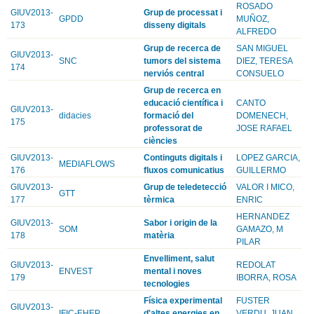
ROSADO
GIUV2013-
Grup de processat i
GPDD
MUÑOZ,
173
disseny digitals
ALFREDO
Grup de recerca de
SAN MIGUEL
GIUV2013-
SNC
tumors del sistema
DIEZ, TERESA
174
nerviós central
CONSUELO
Grup de recerca en
educació científica i
CANTO
GIUV2013-
didacies
formació del
DOMENECH,
175
professorat de
JOSE RAFAEL
ciències
GIUV2013-
Continguts digitals i
LOPEZ GARCIA,
MEDIAFLOWS
176
fluxos comunicatius
GUILLERMO
GIUV2013-
Grup de teledetecció
VALOR I MICO,
GTT
177
tèrmica
ENRIC
HERNANDEZ
GIUV2013-
Sabor i origin de la
SOM
GAMAZO, M
178
matèria
PILAR
Envelliment, salut
GIUV2013-
REDOLAT
ENVEST
mental i noves
179
IBORRA, ROSA
tecnologies
Física experimental
FUSTER
GIUV2013-
IFIC-EHEP
d'altes energies en
VERDU, JUAN