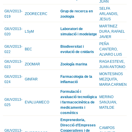
JUAN
SELFA
GIUV2013-
Grup de recerca en
ZOORECERC
ARLANDIS,
019
zoologia
JESUS
MARTINEZ
GIUV2013-
Laboratori de
LSyM
DURA, RAFAEL
020
simulació i modelatge
JAVIER
PEÑA
GIUV2013-
Biodiversitat i
BEC
CANTERO,
022
evolució de cnidaris
ALVARO LUIS
GIUV2013-
RAGA ESTEVE,
ZOOMAR
Zoología marina
023
JUAN ANTONIO
MONTESINOS
GIUV2013-
Farmacologia de la
GINFAR
MEZQUITA,
024
inflamació
MARIA CARMEN
Formulació i
avaluació tecnològica
MERINO
GIUV2013-
EVALUAMECO
i farmacocinètica de
SANJUAN,
025
medicaments i
MATILDE
cosmètics
Emprenedoria,
Direcció d'Empreses
CAMPOS
GIUV2013-
Cooperatives i de