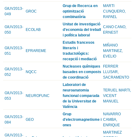
Grup de Recerca en
MARTI
GIUV2013-
GROC
optimització
CUNQUERO,
049
combinatòria
RAFAEL
Unitat de investigació
GIUV2013-
CANO CANO,
ECOLAB
d'economia del treball
050
ERNEST
i política laboral
Estudis francesos
MIÑANO
GIUV2013-
literaris i
EFRAREME
MARTINEZ,
051
traductològics:
EVELIO
recepció i mediació
Nucleases químiques
FERRER
GIUV2013-
NQCC
basades en composts
LLUSAR,
052
de coordinació
SACRAMENTO
Laboratori de
neuroanatomia
TERUEL MARTI,
GIUV2013-
NEUROFUNC
funcional comparada
VICENT
053
de la Universitat de
MANUEL
València
Grup
NAVARRO
GIUV2013-
GEO
d'electromagnetisme i
CAMBA,
084
ones
ENRIQUE
MARTINEZ
GIUV2013-