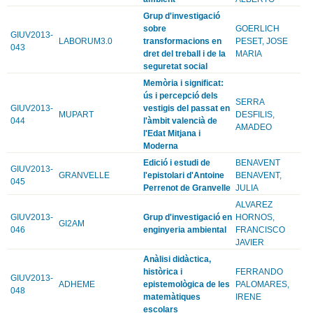
Grup d'investigació
sobre
GOERLICH
GIUV2013-
LABORUM3.0
transformacions en
PESET, JOSE
043
dret del treball i de la
MARIA
seguretat social
Memòria i significat:
ús i percepció dels
SERRA
GIUV2013-
vestigis del passat en
MUPART
DESFILIS,
044
l'àmbit valencià de
AMADEO
l'Edat Mitjana i
Moderna
Edició i estudi de
BENAVENT
GIUV2013-
GRANVELLE
l'epistolari d'Antoine
BENAVENT,
045
Perrenot de Granvelle
JULIA
ALVAREZ
GIUV2013-
Grup d'investigació en
HORNOS,
GI2AM
046
enginyeria ambiental
FRANCISCO
JAVIER
Anàlisi didàctica,
històrica i
FERRANDO
GIUV2013-
ADHEME
epistemològica de les
PALOMARES,
048
matemàtiques
IRENE
escolars