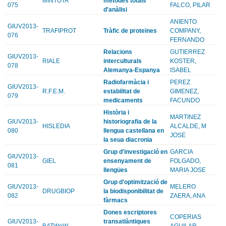
MINTOTA
mètodes totals
075
FALCO, PILAR
d'anàlisi
ANIENTO
GIUV2013-
TRAFIPROT
Tràfic de proteïnes
COMPANY,
076
FERNANDO
Relacions
GUTIERREZ
GIUV2013-
RIALE
interculturals
KOSTER,
078
Alemanya-Espanya
ISABEL
Radiofarmàcia i
PEREZ
GIUV2013-
R.F.E.M.
estabilitat de
GIMENEZ,
079
medicaments
FACUNDO
Història i
MARTINEZ
GIUV2013-
historiografia de la
HISLEDIA
ALCALDE, M
080
llengua castellana en
JOSE
la seua diacronia
Grup d'investigació en
GARCIA
GIUV2013-
GIEL
ensenyament de
FOLGADO,
081
llengües
MARIA JOSE
Grup d'optimització de
GIUV2013-
MELERO
DRUGBIOP
la biodisponibilitat de
082
ZAERA, ANA
fàrmacs
Dones escriptores
COPERIAS
GIUV2013-
transatlàntiques
BATWoW
AGUILAR,