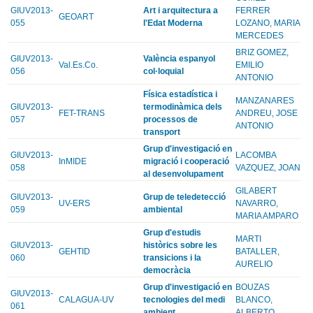
GIUV2013-
Art i arquitectura a
FERRER
GEOART
055
l'Edat Moderna
LOZANO, MARIA
MERCEDES
BRIZ GOMEZ,
GIUV2013-
València espanyol
Val.Es.Co.
EMILIO
056
col·loquial
ANTONIO
Física estadística i
MANZANARES
GIUV2013-
termodinàmica dels
FET-TRANS
ANDREU, JOSE
057
processos de
ANTONIO
transport
Grup d'investigació en
GIUV2013-
LACOMBA
InMIDE
migració i cooperació
058
VAZQUEZ, JOAN
al desenvolupament
GILABERT
GIUV2013-
Grup de teledetecció
UV-ERS
NAVARRO,
059
ambiental
MARIA AMPARO
Grup d'estudis
MARTI
GIUV2013-
històrics sobre les
GEHTID
BATALLER,
060
transicions i la
AURELIO
democràcia
Grup d'investigació en
BOUZAS
GIUV2013-
CALAGUA-UV
tecnologies del medi
BLANCO,
061
ambient
ALBERTO