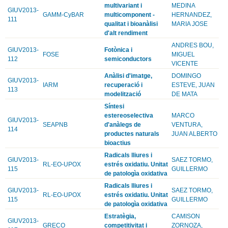
multivariant i
MEDINA
GIUV2013-
GAMM-CyBAR
multicomponent -
HERNANDEZ,
111
qualitat i bioanàlisi
MARIA JOSE
d'alt rendiment
ANDRES BOU,
GIUV2013-
Fotònica i
FOSE
MIGUEL
112
semiconductors
VICENTE
Anàlisi d'imatge,
DOMINGO
GIUV2013-
IARM
recuperació i
ESTEVE, JUAN
113
modelització
DE MATA
Síntesi
estereoselectiva
MARCO
GIUV2013-
SEAPNB
d'anàlegs de
VENTURA,
114
productes naturals
JUAN ALBERTO
bioactius
Radicals lliures i
GIUV2013-
SAEZ TORMO,
RL-EO-UPOX
estrés oxidatiu. Unitat
115
GUILLERMO
de patologìa oxidativa
Radicals lliures i
GIUV2013-
SAEZ TORMO,
RL-EO-UPOX
estrés oxidatiu. Unitat
115
GUILLERMO
de patologìa oxidativa
Estratègia,
CAMISON
GIUV2013-
GRECO
competitivitat i
ZORNOZA,