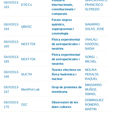
tributaris
GARCIA PRATS,
GIUV2013-
ETICCs
internacionals,
FRANCISCO
163
constitucionals i
ALFREDO
comparats
Forats negres
GIUV2013-
quàntics,
NAVARRO
QBHSC
164
supergravetat i
SALAS, JOSE
cosmologia
Física experimental
YAHLALI
GIUV2013-
NEXT-T2K
de astroparticules i
HADDOU,
165
neutrins
NADIA
Física experimental
GIUV2013-
SOREL -,
NEXT-T2K
de astroparticules i
165
MICHEL
neutrins
Teories efectives en
MOLINA
GIUV2013-
NUCTH
física hadronica i
PERALTA,
166
nuclear
RAQUEL
MINGARRO
GIUV2013-
Grup de proteïnes de
MemProt Lab
MUÑOZ,
167
membrana
ISMAEL
DOMINGUEZ
GIUV2013-
Observatori de les
O2C
ROMERO,
170
dues cultures
MARTIN