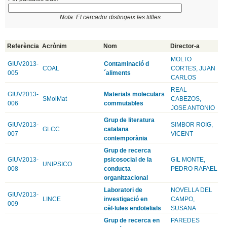
Nota: El cercador distingeix les titlles
Referència
Acrònim
Nom
Director-a
MOLTO
GIUV2013-
Contaminació d
COAL
CORTES, JUAN
005
´aliments
CARLOS
REAL
GIUV2013-
Materials moleculars
SMolMat
CABEZOS,
006
commutables
JOSE ANTONIO
Grup de literatura
GIUV2013-
SIMBOR ROIG,
GLCC
catalana
007
VICENT
contemporània
Grup de recerca
GIUV2013-
psicosocial de la
GIL MONTE,
UNIPSICO
008
conducta
PEDRO RAFAEL
organitzacional
Laboratori de
NOVELLA DEL
GIUV2013-
LINCE
investigació en
CAMPO,
009
cèl·lules endotelials
SUSANA
Grup de recerca en
PAREDES