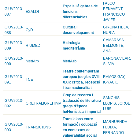
FALCO
Espais i álgebres de
GIUV2013-
BENAVENT,
ESALDI
funcions
087
FRANCISCO
diferenciables
JAVIER
GIUV2013-
Cultura i
GIRONA FIBLA,
CyD
088
desenvolupament
NURIA
CAMARASA
GIUV2013-
Hidrologia
RIUMED
BELMONTE,
089
mediterrània
ANA
GIUV2013-
BARONA VILAR,
MedArb
MedArb
090
SILVIA
Teatre contemporani
GIUV2013-
europeu (segles XVIII-
RAMOS GAY,
TCE
091
XXI): critica, recepció
IGNACIO
i trasnacionalitat
Grup de recerca i
SANCHIS
GIUV2013-
traducció de literatura
GRETRALIGREHIMP
LLOPIS, JORGE
092
grega d'època
LUIS
hel·lenística i imperial
Transicions entre
MARHUENDA
GIUV2013-
formació i ocupació
TRANSICIONS
FLUIXA,
093
en contextos de
FERNANDO
vulnerabilitat social