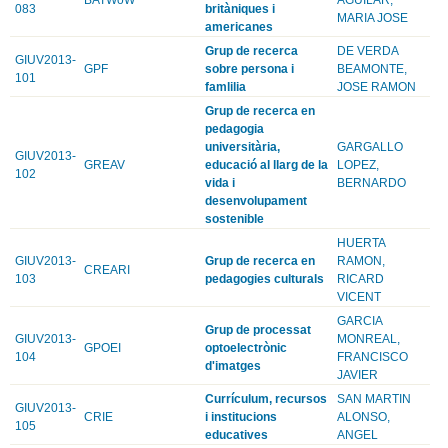
083
britàniques i
MARIA JOSE
americanes
Grup de recerca
DE VERDA
GIUV2013-
GPF
sobre persona i
BEAMONTE,
101
famlilia
JOSE RAMON
Grup de recerca en
pedagogia
universitària,
GARGALLO
GIUV2013-
GREAV
educació al llarg de la
LOPEZ,
102
vida i
BERNARDO
desenvolupament
sostenible
HUERTA
GIUV2013-
Grup de recerca en
RAMON,
CREARI
103
pedagogies culturals
RICARD
VICENT
GARCIA
Grup de processat
GIUV2013-
MONREAL,
GPOEI
optoelectrònic
104
FRANCISCO
d'imatges
JAVIER
Currículum, recursos
SAN MARTIN
GIUV2013-
CRIE
i institucions
ALONSO,
105
educatives
ANGEL