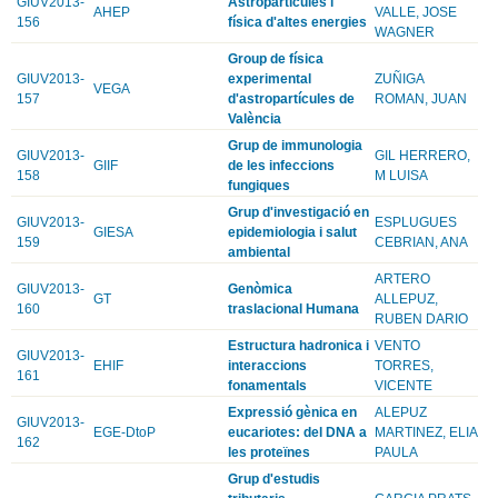
GIUV2013-
Astropartícules i
AHEP
VALLE, JOSE
156
física d'altes energies
WAGNER
Group de física
GIUV2013-
experimental
ZUÑIGA
VEGA
157
d'astropartícules de
ROMAN, JUAN
València
Grup de immunologia
GIUV2013-
GIL HERRERO,
GIIF
de les infeccions
158
M LUISA
fungiques
Grup d'investigació en
GIUV2013-
ESPLUGUES
GIESA
epidemiologia i salut
159
CEBRIAN, ANA
ambiental
ARTERO
GIUV2013-
Genòmica
GT
ALLEPUZ,
160
traslacional Humana
RUBEN DARIO
Estructura hadronica i
VENTO
GIUV2013-
EHIF
interaccions
TORRES,
161
fonamentals
VICENTE
Expressió gènica en
ALEPUZ
GIUV2013-
EGE-DtoP
eucariotes: del DNA a
MARTINEZ, ELIA
162
les proteïnes
PAULA
Grup d'estudis