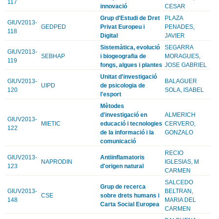
117
innovació
CESAR
Grup d'Estudi de Dret
PLAZA
GIUV2013-
GEDPED
Privat Europeu i
PENADES,
118
Digital
JAVIER
Sistemàtica, evolució
SEGARRA
GIUV2013-
SEBHAP
i biogeografia de
MORAGUES,
119
fongs, algues i plantes
JOSE GABRIEL
Unitat d'investigació
GIUV2013-
BALAGUER
UIPD
de psicologia de
120
SOLA, ISABEL
l'esport
Mètodes
d'investigació en
ALMERICH
GIUV2013-
MIETIC
educació i tecnologies
CERVERO,
122
de la informació i la
GONZALO
comunicació
RECIO
GIUV2013-
Antiinflamatoris
NAPRODIN
IGLESIAS, M
123
d'origen natural
CARMEN
SALCEDO
Grup de recerca
GIUV2013-
BELTRAN,
CSE
sobre drets humans i
148
MARIA DEL
Carta Social Europea
CARMEN