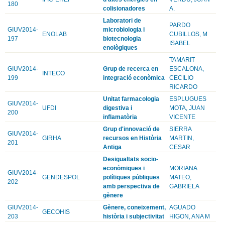
180
colisionadores
A.
Laboratori de
PARDO
GIUV2014-
microbiologia i
ENOLAB
CUBILLOS, M
197
biotecnologia
ISABEL
enològiques
TAMARIT
GIUV2014-
Grup de recerca en
ESCALONA,
INTECO
199
integració econòmica
CECILIO
RICARDO
Unitat farmacologia
ESPLUGUES
GIUV2014-
UFDI
digestiva i
MOTA, JUAN
200
inflamatòria
VICENTE
Grup d'innovació de
SIERRA
GIUV2014-
GIRHA
recursos en Història
MARTIN,
201
Antiga
CESAR
Desigualtats socio-
econòmiques i
MORIANA
GIUV2014-
GENDESPOL
polítiques públiques
MATEO,
202
amb perspectiva de
GABRIELA
gènere
GIUV2014-
Gènere, coneixement,
AGUADO
GECOHIS
203
història i subjectivitat
HIGON, ANA M