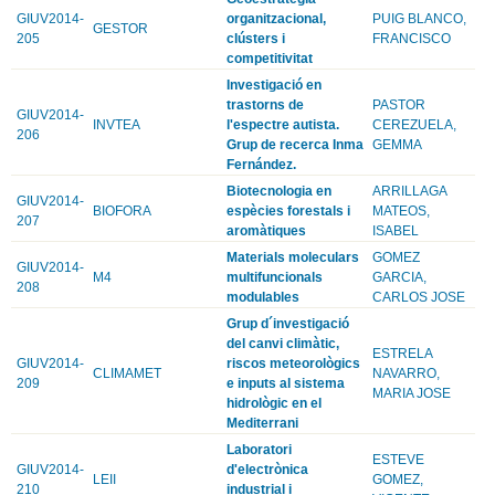
GIUV2014-
organitzacional,
PUIG BLANCO,
GESTOR
205
clústers i
FRANCISCO
competitivitat
Investigació en
trastorns de
PASTOR
GIUV2014-
INVTEA
l'espectre autista.
CEREZUELA,
206
Grup de recerca Inma
GEMMA
Fernández.
Biotecnologia en
ARRILLAGA
GIUV2014-
BIOFORA
espècies forestals i
MATEOS,
207
aromàtiques
ISABEL
Materials moleculars
GOMEZ
GIUV2014-
M4
multifuncionals
GARCIA,
208
modulables
CARLOS JOSE
Grup d´investigació
del canvi climàtic,
ESTRELA
GIUV2014-
riscos meteorològics
CLIMAMET
NAVARRO,
209
e inputs al sistema
MARIA JOSE
hidrològic en el
Mediterrani
Laboratori
ESTEVE
GIUV2014-
d'electrònica
LEII
GOMEZ,
210
industrial i