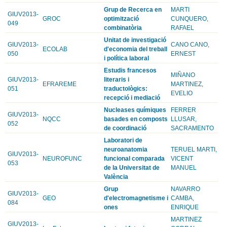
Grup de Recerca en
MARTI
GIUV2013-
GROC
optimització
CUNQUERO,
049
combinatòria
RAFAEL
Unitat de investigació
GIUV2013-
CANO CANO,
ECOLAB
d'economia del treball
050
ERNEST
i política laboral
Estudis francesos
MIÑANO
GIUV2013-
literaris i
EFRAREME
MARTINEZ,
051
traductològics:
EVELIO
recepció i mediació
Nucleases químiques
FERRER
GIUV2013-
NQCC
basades en composts
LLUSAR,
052
de coordinació
SACRAMENTO
Laboratori de
neuroanatomia
TERUEL MARTI,
GIUV2013-
NEUROFUNC
funcional comparada
VICENT
053
de la Universitat de
MANUEL
València
Grup
NAVARRO
GIUV2013-
GEO
d'electromagnetisme i
CAMBA,
084
ones
ENRIQUE
MARTINEZ
GIUV2013-