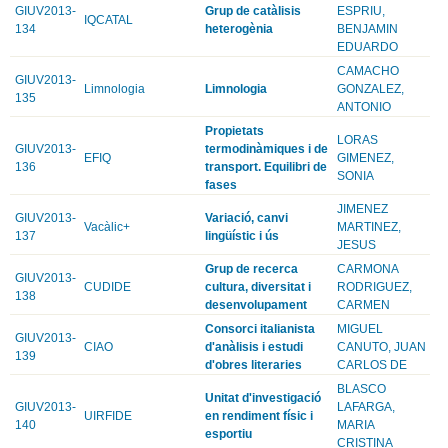
GIUV2013-
Grup de catàlisis
ESPRIU,
IQCATAL
134
heterogènia
BENJAMIN
EDUARDO
CAMACHO
GIUV2013-
Limnologia
Limnologia
GONZALEZ,
135
ANTONIO
Propietats
LORAS
GIUV2013-
termodinàmiques i de
EFIQ
GIMENEZ,
136
transport. Equilibri de
SONIA
fases
JIMENEZ
GIUV2013-
Variació, canvi
Vacàlic+
MARTINEZ,
137
lingüístic i ús
JESUS
Grup de recerca
CARMONA
GIUV2013-
CUDIDE
cultura, diversitat i
RODRIGUEZ,
138
desenvolupament
CARMEN
Consorci italianista
MIGUEL
GIUV2013-
CIAO
d'anàlisis i estudi
CANUTO, JUAN
139
d'obres literaries
CARLOS DE
BLASCO
Unitat d'investigació
GIUV2013-
LAFARGA,
UIRFIDE
en rendiment físic i
140
MARIA
esportiu
CRISTINA