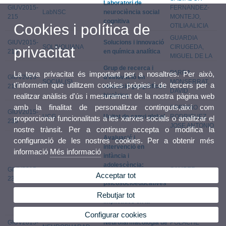
Laboratori de
GIUV2015-
FERNANDEZ-
LabNSC
neurociència social
215
MONTEJO,
cognitiva
Cookies i política de
OTILIA ALICIA
GUARDIA
GIUV2015-
Solucions i innovació
SOLINQUIANA
CIRUGEDA,
privacitat
216
en química analítica
MIGUEL DE LA
Grup de recerca i
PARRA
La teva privacitat és important per a nosaltres. Per això,
GIUV2015-
d'innovació en
SOCIAL(S)
MONSERRAT,
t'informem que utilitzem cookies pròpies i de tercers per a
217
educació geogràfica i
DAVID
històrica
realitzar anàlisis d'ús i mesurament de la nostra pàgina web
amb la finalitat de personalitzar continguts,així com
SOBRINO
GIUV2015-
UCG
Unitat de canvi global
RODRIGUEZ,
proporcionar funcionalitats a les xarxes socials o analitzar el
235
JOSE ANTONIO
nostre trànsit. Per a continuar accepta o modifica la
Avaluació i
configuració de les nostres cookies. Per a obtenir més
intervenció en
informació
Més informació
infància i
adolescència:
GIUV2015-
SAMPER
EVAIN
Variables
Acceptar tot
236
GARCIA, PAULA
psicosocioeducatives
i emocionals
Rebutjar tot
implicades en la
conducta prosocial
Configurar cookies
GIUV2015-
Neurofarmacologia de
POLACHE