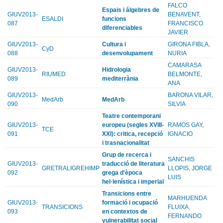
FALCO
Espais i álgebres de
GIUV2013-
BENAVENT,
ESALDI
funcions
087
FRANCISCO
diferenciables
JAVIER
GIUV2013-
Cultura i
GIRONA FIBLA,
CyD
088
desenvolupament
NURIA
CAMARASA
GIUV2013-
Hidrologia
RIUMED
BELMONTE,
089
mediterrània
ANA
GIUV2013-
BARONA VILAR,
MedArb
MedArb
090
SILVIA
Teatre contemporani
GIUV2013-
europeu (segles XVIII-
RAMOS GAY,
TCE
091
XXI): critica, recepció
IGNACIO
i trasnacionalitat
Grup de recerca i
SANCHIS
GIUV2013-
traducció de literatura
GRETRALIGREHIMP
LLOPIS, JORGE
092
grega d'època
LUIS
hel·lenística i imperial
Transicions entre
MARHUENDA
GIUV2013-
formació i ocupació
TRANSICIONS
FLUIXA,
093
en contextos de
FERNANDO
vulnerabilitat social