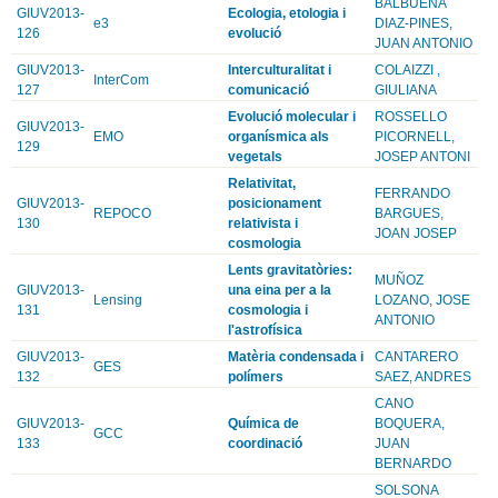
BALBUENA
GIUV2013-
Ecologia, etologia i
e3
DIAZ-PINES,
126
evolució
JUAN ANTONIO
GIUV2013-
Interculturalitat i
COLAIZZI ,
InterCom
127
comunicació
GIULIANA
Evolució molecular i
ROSSELLO
GIUV2013-
EMO
organísmica als
PICORNELL,
129
vegetals
JOSEP ANTONI
Relativitat,
FERRANDO
GIUV2013-
posicionament
REPOCO
BARGUES,
130
relativista i
JOAN JOSEP
cosmologia
Lents gravitatòries:
MUÑOZ
GIUV2013-
una eina per a la
Lensing
LOZANO, JOSE
131
cosmologia i
ANTONIO
l'astrofísica
GIUV2013-
Matèria condensada i
CANTARERO
GES
132
polímers
SAEZ, ANDRES
CANO
GIUV2013-
Química de
BOQUERA,
GCC
133
coordinació
JUAN
BERNARDO
SOLSONA