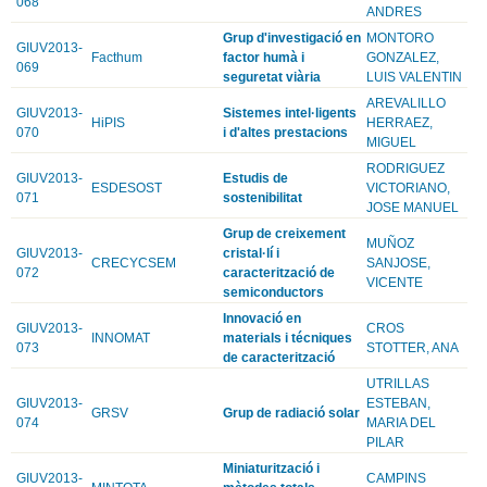
068
ANDRES
Grup d'investigació en
MONTORO
GIUV2013-
Facthum
factor humà i
GONZALEZ,
069
seguretat viària
LUIS VALENTIN
AREVALILLO
GIUV2013-
Sistemes intel·ligents
HiPIS
HERRAEZ,
070
i d'altes prestacions
MIGUEL
RODRIGUEZ
GIUV2013-
Estudis de
ESDESOST
VICTORIANO,
071
sostenibilitat
JOSE MANUEL
Grup de creixement
MUÑOZ
GIUV2013-
cristal·lí i
CRECYCSEM
SANJOSE,
072
caracterització de
VICENTE
semiconductors
Innovació en
GIUV2013-
CROS
INNOMAT
materials i técniques
073
STOTTER, ANA
de caracterització
UTRILLAS
GIUV2013-
ESTEBAN,
GRSV
Grup de radiació solar
074
MARIA DEL
PILAR
Miniaturització i
GIUV2013-
CAMPINS