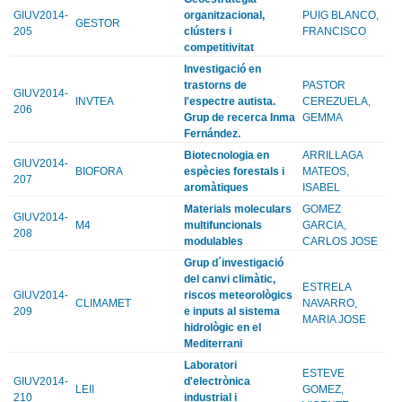
GIUV2014-
organitzacional,
PUIG BLANCO,
GESTOR
205
clústers i
FRANCISCO
competitivitat
Investigació en
trastorns de
PASTOR
GIUV2014-
INVTEA
l'espectre autista.
CEREZUELA,
206
Grup de recerca Inma
GEMMA
Fernández.
Biotecnologia en
ARRILLAGA
GIUV2014-
BIOFORA
espècies forestals i
MATEOS,
207
aromàtiques
ISABEL
Materials moleculars
GOMEZ
GIUV2014-
M4
multifuncionals
GARCIA,
208
modulables
CARLOS JOSE
Grup d´investigació
del canvi climàtic,
ESTRELA
GIUV2014-
riscos meteorològics
CLIMAMET
NAVARRO,
209
e inputs al sistema
MARIA JOSE
hidrològic en el
Mediterrani
Laboratori
ESTEVE
GIUV2014-
d'electrònica
LEII
GOMEZ,
210
industrial i