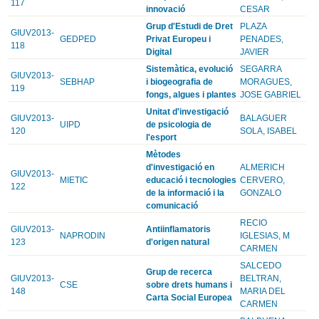
117
innovació
CESAR
Grup d'Estudi de Dret
PLAZA
GIUV2013-
GEDPED
Privat Europeu i
PENADES,
118
Digital
JAVIER
Sistemàtica, evolució
SEGARRA
GIUV2013-
SEBHAP
i biogeografia de
MORAGUES,
119
fongs, algues i plantes
JOSE GABRIEL
Unitat d'investigació
GIUV2013-
BALAGUER
UIPD
de psicologia de
120
SOLA, ISABEL
l'esport
Mètodes
d'investigació en
ALMERICH
GIUV2013-
MIETIC
educació i tecnologies
CERVERO,
122
de la informació i la
GONZALO
comunicació
RECIO
GIUV2013-
Antiinflamatoris
NAPRODIN
IGLESIAS, M
123
d'origen natural
CARMEN
SALCEDO
Grup de recerca
GIUV2013-
BELTRAN,
CSE
sobre drets humans i
148
MARIA DEL
Carta Social Europea
CARMEN