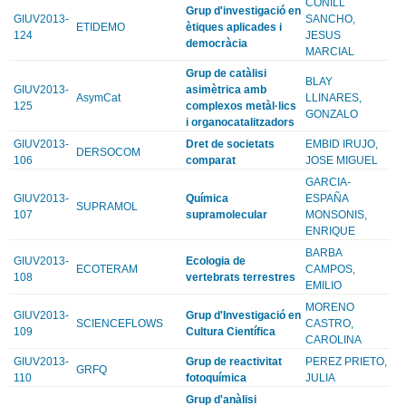
CONILL
Grup d'investigació en
GIUV2013-
SANCHO,
ETIDEMO
ètiques aplicades i
124
JESUS
democràcia
MARCIAL
Grup de catàlisi
BLAY
GIUV2013-
asimètrica amb
AsymCat
LLINARES,
125
complexos metàl·lics
GONZALO
i organocatalitzadors
GIUV2013-
Dret de societats
EMBID IRUJO,
DERSOCOM
106
comparat
JOSE MIGUEL
GARCIA-
GIUV2013-
Química
ESPAÑA
SUPRAMOL
107
supramolecular
MONSONIS,
ENRIQUE
BARBA
GIUV2013-
Ecologia de
ECOTERAM
CAMPOS,
108
vertebrats terrestres
EMILIO
MORENO
GIUV2013-
Grup d'Investigació en
SCIENCEFLOWS
CASTRO,
109
Cultura Científica
CAROLINA
GIUV2013-
Grup de reactivitat
PEREZ PRIETO,
GRFQ
110
fotoquímica
JULIA
Grup d'anàlisi