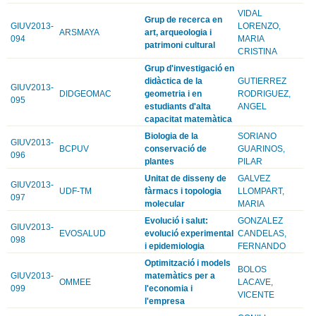
VIDAL
Grup de recerca en
GIUV2013-
LORENZO,
ARSMAYA
art, arqueologia i
094
MARIA
patrimoni cultural
CRISTINA
Grup d'investigació en
didàctica de la
GUTIERREZ
GIUV2013-
DIDGEOMAC
geometria i en
RODRIGUEZ,
095
estudiants d'alta
ANGEL
capacitat matemàtica
Biologia de la
SORIANO
GIUV2013-
BCPUV
conservació de
GUARINOS,
096
plantes
PILAR
Unitat de disseny de
GALVEZ
GIUV2013-
UDF-TM
fàrmacs i topologia
LLOMPART,
097
molecular
MARIA
Evolució i salut:
GONZALEZ
GIUV2013-
EVOSALUD
evolució experimental
CANDELAS,
098
i epidemiologia
FERNANDO
Optimització i models
BOLOS
GIUV2013-
matemàtics per a
OMMEE
LACAVE,
099
l'economia i
VICENTE
l'empresa