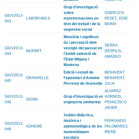
Grup d'investigació
sobre
GOERLICH
GIUV2013-
LABORUM3.0
transformacions en
PESET, JOSE
043
dret del treball i de la
MARIA
seguretat social
Memòria i significat:
ús i percepció dels
SERRA
GIUV2013-
vestigis del passat en
MUPART
DESFILIS,
044
l'àmbit valencià de
AMADEO
l'Edat Mitjana i
Moderna
Edició i estudi de
BENAVENT
GIUV2013-
GRANVELLE
l'epistolari d'Antoine
BENAVENT,
045
Perrenot de Granvelle
JULIA
ALVAREZ
GIUV2013-
Grup d'investigació en
HORNOS,
GI2AM
046
enginyeria ambiental
FRANCISCO
JAVIER
Anàlisi didàctica,
històrica i
FERRANDO
GIUV2013-
ADHEME
epistemològica de les
PALOMARES,
048
matemàtiques
IRENE
escolars