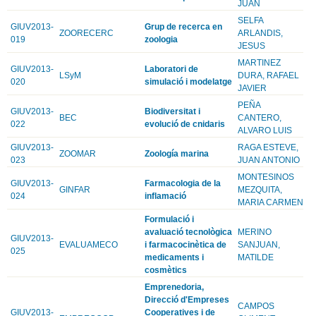
JUAN
SELFA
GIUV2013-
Grup de recerca en
ZOORECERC
ARLANDIS,
019
zoologia
JESUS
MARTINEZ
GIUV2013-
Laboratori de
LSyM
DURA, RAFAEL
020
simulació i modelatge
JAVIER
PEÑA
GIUV2013-
Biodiversitat i
BEC
CANTERO,
022
evolució de cnidaris
ALVARO LUIS
GIUV2013-
RAGA ESTEVE,
ZOOMAR
Zoología marina
023
JUAN ANTONIO
MONTESINOS
GIUV2013-
Farmacologia de la
GINFAR
MEZQUITA,
024
inflamació
MARIA CARMEN
Formulació i
avaluació tecnològica
MERINO
GIUV2013-
EVALUAMECO
i farmacocinètica de
SANJUAN,
025
medicaments i
MATILDE
cosmètics
Emprenedoria,
Direcció d'Empreses
CAMPOS
GIUV2013-
Cooperatives i de