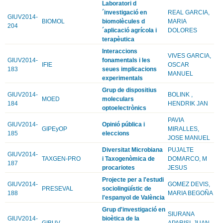
Laboratori d
´investigació en
REAL GARCIA,
GIUV2014-
BIOMOL
biomolècules d
MARIA
204
´aplicació agrícola i
DOLORES
terapèutica
Interaccions
VIVES GARCIA,
GIUV2014-
fonamentals i les
IFIE
OSCAR
183
seues implicacions
MANUEL
experimentals
Grup de dispositius
GIUV2014-
BOLINK ,
MOED
moleculars
184
HENDRIK JAN
optoelectrònics
PAVIA
GIUV2014-
Opinió pública i
GIPEyOP
MIRALLES,
185
eleccions
JOSE MANUEL
Diversitat Microbiana
PUJALTE
GIUV2014-
TAXGEN-PRO
i Taxogenòmica de
DOMARCO, M
187
procariotes
JESUS
Projecte per a l'estudi
GIUV2014-
GOMEZ DEVIS,
PRESEVAL
sociolingüístic de
188
MARIA BEGOÑA
l'espanyol de València
Grup d'investigació en
SIURANA
GIUV2014-
bioètica de la
GIBUV
APARISI, JUAN