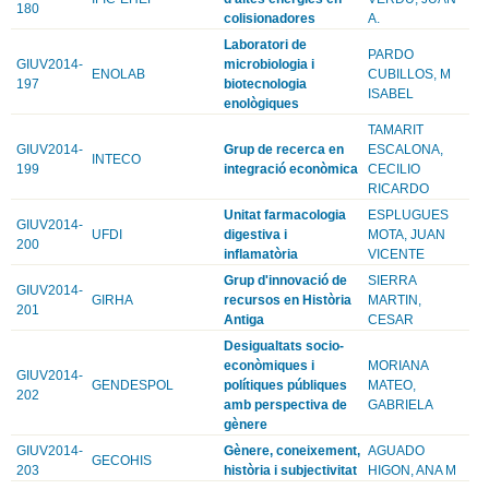
180
colisionadores
A.
Laboratori de
PARDO
GIUV2014-
microbiologia i
ENOLAB
CUBILLOS, M
197
biotecnologia
ISABEL
enològiques
TAMARIT
GIUV2014-
Grup de recerca en
ESCALONA,
INTECO
199
integració econòmica
CECILIO
RICARDO
Unitat farmacologia
ESPLUGUES
GIUV2014-
UFDI
digestiva i
MOTA, JUAN
200
inflamatòria
VICENTE
Grup d'innovació de
SIERRA
GIUV2014-
GIRHA
recursos en Història
MARTIN,
201
Antiga
CESAR
Desigualtats socio-
econòmiques i
MORIANA
GIUV2014-
GENDESPOL
polítiques públiques
MATEO,
202
amb perspectiva de
GABRIELA
gènere
GIUV2014-
Gènere, coneixement,
AGUADO
GECOHIS
203
història i subjectivitat
HIGON, ANA M