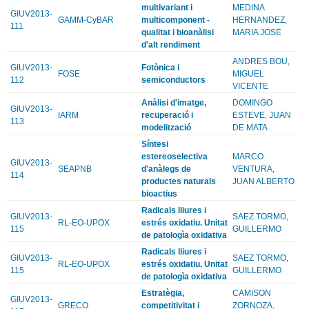
multivariant i
MEDINA
GIUV2013-
GAMM-CyBAR
multicomponent -
HERNANDEZ,
111
qualitat i bioanàlisi
MARIA JOSE
d'alt rendiment
ANDRES BOU,
GIUV2013-
Fotònica i
FOSE
MIGUEL
112
semiconductors
VICENTE
Anàlisi d'imatge,
DOMINGO
GIUV2013-
IARM
recuperació i
ESTEVE, JUAN
113
modelització
DE MATA
Síntesi
estereoselectiva
MARCO
GIUV2013-
SEAPNB
d'anàlegs de
VENTURA,
114
productes naturals
JUAN ALBERTO
bioactius
Radicals lliures i
GIUV2013-
SAEZ TORMO,
RL-EO-UPOX
estrés oxidatiu. Unitat
115
GUILLERMO
de patologìa oxidativa
Radicals lliures i
GIUV2013-
SAEZ TORMO,
RL-EO-UPOX
estrés oxidatiu. Unitat
115
GUILLERMO
de patologìa oxidativa
Estratègia,
CAMISON
GIUV2013-
GRECO
competitivitat i
ZORNOZA,