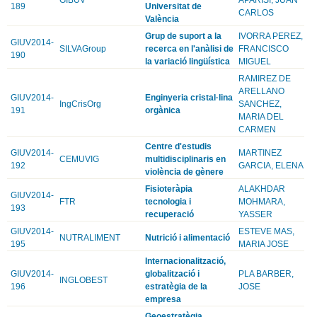
189
Universitat de
CARLOS
València
Grup de suport a la
IVORRA PEREZ,
GIUV2014-
SILVAGroup
recerca en l'anàlisi de
FRANCISCO
190
la variació lingüística
MIGUEL
RAMIREZ DE
ARELLANO
GIUV2014-
Enginyeria cristal·lina
IngCrisOrg
SANCHEZ,
191
orgànica
MARIA DEL
CARMEN
Centre d'estudis
GIUV2014-
MARTINEZ
CEMUVIG
multidisciplinaris en
192
GARCIA, ELENA
violència de gènere
Fisioteràpia
ALAKHDAR
GIUV2014-
FTR
tecnologia i
MOHMARA,
193
recuperació
YASSER
GIUV2014-
ESTEVE MAS,
NUTRALIMENT
Nutrició i alimentació
195
MARIA JOSE
Internacionalització,
GIUV2014-
globalització i
PLA BARBER,
INGLOBEST
196
estratègia de la
JOSE
empresa
Geoestratègia