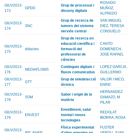
ROSADO
GIUV2013-
Grup de processat i
GPDD
MUÑOZ,
173
disseny digitals
ALFREDO
Grup de recerca de
SAN MIGUEL
GIUV2013-
SNC
tumors del sistema
DIEZ, TERESA
174
nerviós central
CONSUELO
Grup de recerca en
educació científica i
CANTO
GIUV2013-
didacies
formació del
DOMENECH,
175
professorat de
JOSE RAFAEL
ciències
GIUV2013-
Continguts digitals i
LOPEZ GARCIA,
MEDIAFLOWS
176
fluxos comunicatius
GUILLERMO
GIUV2013-
Grup de teledetecció
VALOR I MICO,
GTT
177
tèrmica
ENRIC
HERNANDEZ
GIUV2013-
Sabor i origin de la
SOM
GAMAZO, M
178
matèria
PILAR
Envelliment, salut
GIUV2013-
REDOLAT
ENVEST
mental i noves
179
IBORRA, ROSA
tecnologies
Física experimental
FUSTER
GIUV2013-
IFIC-EHEP
d'altes energies en
VERDU, JUAN