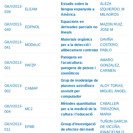
Estudis sobre la
ALEZA
GIUV2013-
ELEAM
llengua espanyola a
IZQUIERDO, M
039
Amèrica
MILAGROS
Equacions en
GIUV2013-
MAZON RUIZ,
EDPNOL
derivades parcials no
040
JOSE M
lineals
Materials orgànics
GAVIÑA
GIUV2013-
MODeLiC
per a la detecció i
COSTERO,
041
alliberament controlat
PABLO
Patogens en
AMARO
GIUV2013-
l'acuicultura:
PAFZP
GONZALEZ,
001
patogens de peixos i
CARMEN
zoonòticos
Grup de modelatge de
GIUV2013-
plasmes astrofísics
ALOY TORAS,
CAMAP
002
assistit per
MIGUEL ANGEL
computador
Mètodes quantitatius
CABALLER
GIUV2013-
MC2
per a la medició de la
TARAZONA,
004
cultura i l'educació
MARIA
TUÑON GARCIA
GIUV2013-
Group d'investigació
EFME
DE VICUÑA,
011
de efectes del medi
IGNACIO NILO