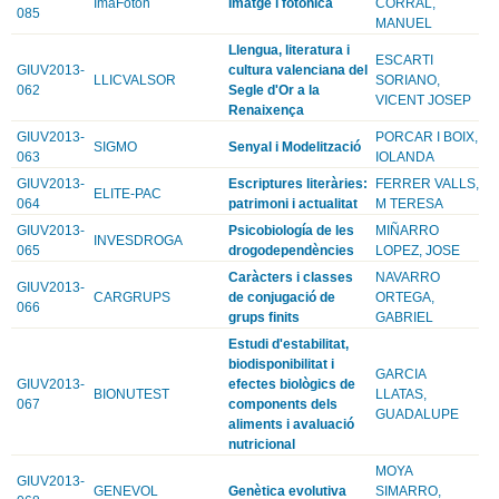
ImaFoton
Imatge i fotonica
CORRAL,
085
MANUEL
Llengua, literatura i
ESCARTI
GIUV2013-
cultura valenciana del
LLICVALSOR
SORIANO,
062
Segle d'Or a la
VICENT JOSEP
Renaixença
GIUV2013-
PORCAR I BOIX,
SIGMO
Senyal i Modelització
063
IOLANDA
GIUV2013-
Escriptures literàries:
FERRER VALLS,
ELITE-PAC
064
patrimoni i actualitat
M TERESA
GIUV2013-
Psicobiología de les
MIÑARRO
INVESDROGA
065
drogodependències
LOPEZ, JOSE
Caràcters i classes
NAVARRO
GIUV2013-
CARGRUPS
de conjugació de
ORTEGA,
066
grups finits
GABRIEL
Estudi d'estabilitat,
biodisponibilitat i
GARCIA
GIUV2013-
efectes biològics de
BIONUTEST
LLATAS,
067
components dels
GUADALUPE
aliments i avaluació
nutricional
MOYA
GIUV2013-
GENEVOL
Genètica evolutiva
SIMARRO,