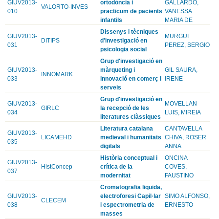
GIUV2013-
ortodòncia i
GALLARDO,
VALORTO-INVES
010
practicum de pacients
VANESSA
infantils
MARIA DE
Dissenys i tècniques
GIUV2013-
MURGUI
DITIPS
d'investigació en
031
PEREZ, SERGIO
psicologia social
Grup d'investigació en
GIUV2013-
màrqueting i
GIL SAURA,
INNOMARK
033
innovació en comerç i
IRENE
serveis
Grup d'investigació en
GIUV2013-
MOVELLAN
GIRLC
la recepció de les
034
LUIS, MIREIA
literatures clàssiques
Literatura catalana
CANTAVELLA
GIUV2013-
LICAMEHD
medieval i humanitats
CHIVA, ROSER
035
digitals
ANNA
Història conceptual i
ONCINA
GIUV2013-
HistConcep
crítica de la
COVES,
037
modernitat
FAUSTINO
Cromatografia liquida,
GIUV2013-
electroforesi Capil·lar
SIMO ALFONSO,
CLECEM
038
i espectrometria de
ERNESTO
masses