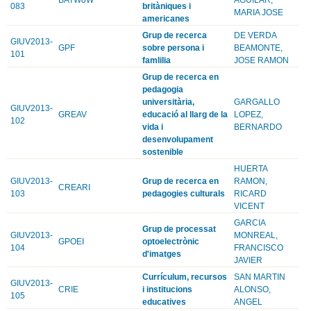
083
britàniques i
MARIA JOSE
americanes
Grup de recerca
DE VERDA
GIUV2013-
GPF
sobre persona i
BEAMONTE,
101
famlilia
JOSE RAMON
Grup de recerca en
pedagogia
universitària,
GARGALLO
GIUV2013-
GREAV
educació al llarg de la
LOPEZ,
102
vida i
BERNARDO
desenvolupament
sostenible
HUERTA
GIUV2013-
Grup de recerca en
RAMON,
CREARI
103
pedagogies culturals
RICARD
VICENT
GARCIA
Grup de processat
GIUV2013-
MONREAL,
GPOEI
optoelectrònic
104
FRANCISCO
d'imatges
JAVIER
Currículum, recursos
SAN MARTIN
GIUV2013-
CRIE
i institucions
ALONSO,
105
educatives
ANGEL