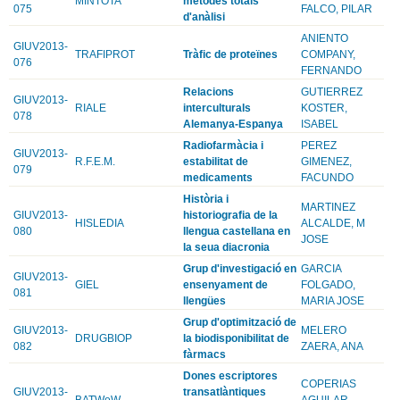
MINTOTA
mètodes totals
075
FALCO, PILAR
d'anàlisi
ANIENTO
GIUV2013-
TRAFIPROT
Tràfic de proteïnes
COMPANY,
076
FERNANDO
Relacions
GUTIERREZ
GIUV2013-
RIALE
interculturals
KOSTER,
078
Alemanya-Espanya
ISABEL
Radiofarmàcia i
PEREZ
GIUV2013-
R.F.E.M.
estabilitat de
GIMENEZ,
079
medicaments
FACUNDO
Història i
MARTINEZ
GIUV2013-
historiografia de la
HISLEDIA
ALCALDE, M
080
llengua castellana en
JOSE
la seua diacronia
Grup d'investigació en
GARCIA
GIUV2013-
GIEL
ensenyament de
FOLGADO,
081
llengües
MARIA JOSE
Grup d'optimització de
GIUV2013-
MELERO
DRUGBIOP
la biodisponibilitat de
082
ZAERA, ANA
fàrmacs
Dones escriptores
COPERIAS
GIUV2013-
transatlàntiques
BATWoW
AGUILAR,