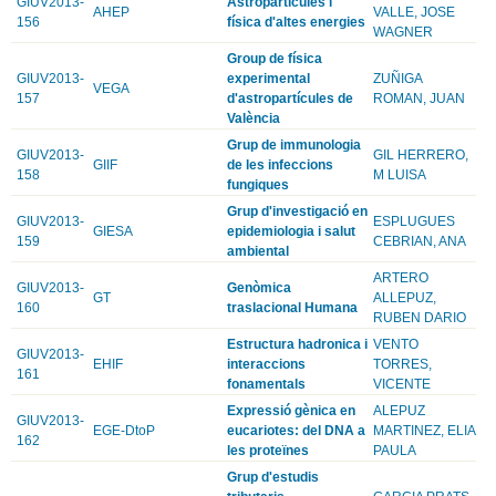
GIUV2013-
Astropartícules i
AHEP
VALLE, JOSE
156
física d'altes energies
WAGNER
Group de física
GIUV2013-
experimental
ZUÑIGA
VEGA
157
d'astropartícules de
ROMAN, JUAN
València
Grup de immunologia
GIUV2013-
GIL HERRERO,
GIIF
de les infeccions
158
M LUISA
fungiques
Grup d'investigació en
GIUV2013-
ESPLUGUES
GIESA
epidemiologia i salut
159
CEBRIAN, ANA
ambiental
ARTERO
GIUV2013-
Genòmica
GT
ALLEPUZ,
160
traslacional Humana
RUBEN DARIO
Estructura hadronica i
VENTO
GIUV2013-
EHIF
interaccions
TORRES,
161
fonamentals
VICENTE
Expressió gènica en
ALEPUZ
GIUV2013-
EGE-DtoP
eucariotes: del DNA a
MARTINEZ, ELIA
162
les proteïnes
PAULA
Grup d'estudis