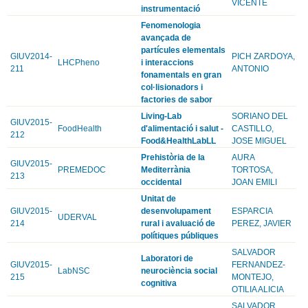
VICENTE
instrumentació
Fenomenologia
avançada de
partícules elementals
GIUV2014-
PICH ZARDOYA,
LHCPheno
i interaccions
211
ANTONIO
fonamentals en gran
col·lisionadors i
factories de sabor
Living-Lab
SORIANO DEL
GIUV2015-
FoodHealth
d'alimentació i salut -
CASTILLO,
212
Food&HealthLabLL
JOSE MIGUEL
Prehistòria de la
AURA
GIUV2015-
PREMEDOC
Mediterrània
TORTOSA,
213
occidental
JOAN EMILI
Unitat de
GIUV2015-
desenvolupament
ESPARCIA
UDERVAL
214
rural i avaluació de
PEREZ, JAVIER
polítiques públiques
SALVADOR
Laboratori de
GIUV2015-
FERNANDEZ-
LabNSC
neurociència social
215
MONTEJO,
cognitiva
OTILIA ALICIA
SALVADOR