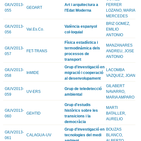
GIUV2013-
Art i arquitectura a
FERRER
GEOART
055
l'Edat Moderna
LOZANO, MARIA
MERCEDES
BRIZ GOMEZ,
GIUV2013-
València espanyol
Val.Es.Co.
EMILIO
056
col·loquial
ANTONIO
Física estadística i
MANZANARES
GIUV2013-
termodinàmica dels
FET-TRANS
ANDREU, JOSE
057
processos de
ANTONIO
transport
Grup d'investigació en
GIUV2013-
LACOMBA
InMIDE
migració i cooperació
058
VAZQUEZ, JOAN
al desenvolupament
GILABERT
GIUV2013-
Grup de teledetecció
UV-ERS
NAVARRO,
059
ambiental
MARIA AMPARO
Grup d'estudis
MARTI
GIUV2013-
històrics sobre les
GEHTID
BATALLER,
060
transicions i la
AURELIO
democràcia
Grup d'investigació en
BOUZAS
GIUV2013-
CALAGUA-UV
tecnologies del medi
BLANCO,
061
ambient
ALBERTO