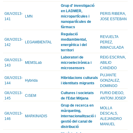
Grup d' investigació
en LADMER,
GIUV2013-
PERIS RIBERA,
LMN
micropartÍcules i
141
JOSE ESTEBAN
nanopartÍcules de
fàrmacs
Regulació
REVUELTA
GIUV2013-
mediambiental,
LEGAMBIENTAL
PEREZ,
142
energètica i del
INMACULADA
territori
Laboratori de
REIG ESCRIVA,
GIUV2013-
MEMSLab
microelectrònica i
ABILIO
143
microsensors
CANDIDO
PUJANTE
GIUV2013-
Hibridacions culturals
Hybrida
GONZALEZ,
144
i identitats migrants
DOMINGO
GIUV2013-
Cultures i societats
FURIO DIEGO,
CiSEM
145
de l'Edat Mitjana
ANTONI JOSEP
Grup de recerca en
MOLLA
màrqueting,
GIUV2013-
DESCALS,
MARKINADIS
internacionalització i
146
ALEJANDRO
gestió del canal de
MANUEL
distribució