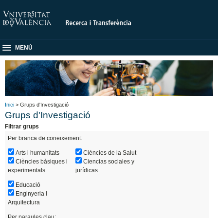
MENÚ
Inici
> Grups d'Investigació
Grups d'Investigació
Filtrar grups
Per branca de coneixement:
Arts i humanitats
Ciències de la Salut
Ciències bàsiques i
Ciencias sociales y
experimentals
jurídicas
Educació
Enginyeria i
Arquitectura
Per paraules clau: