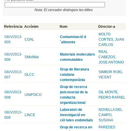
Nota: El cercador distingeix les titlles
Referència
Acrònim
Nom
Director-a
MOLTO
GIUV2013-
Contaminació d
COAL
CORTES, JUAN
005
´aliments
CARLOS
REAL
GIUV2013-
Materials moleculars
SMolMat
CABEZOS,
006
commutables
JOSE ANTONIO
Grup de literatura
GIUV2013-
SIMBOR ROIG,
GLCC
catalana
007
VICENT
contemporània
Grup de recerca
GIUV2013-
psicosocial de la
GIL MONTE,
UNIPSICO
008
conducta
PEDRO RAFAEL
organitzacional
Laboratori de
NOVELLA DEL
GIUV2013-
LINCE
investigació en
CAMPO,
009
cèl·lules endotelials
SUSANA
Grup de recerca en
PAREDES