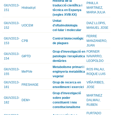
Història de la
PINILLA
GIUV2013-
traducció científica i
Histradcyt
MARTINEZ,
151
tècnica en Espanya
MARIA JULIA
(segles XVIII-XX)
Unitat
GIUV2013-
DIAZ LLOPIS,
UOCEM
d'oftalmobiologia
152
MANUEL JOSE
cel·lular i molecular
FERRE
GIUV2013-
Control biotecnològic
CPB
MANZANERO,
153
de plagues
JUAN
Grup d'investigació en
FORNER
GIUV2013-
GIPTD
patologia i terapèutica
NAVARRO,
154
dentàries
LEOPOLDO
Metabolisme primari i
GIUV2013-
ROS PALAU,
MePiVe
enginyeria metabòlica
155
ROQUE LUIS
vegetal
GIUV2013-
Grup de recerca en
VIÑA RIBES,
FRESHAGE
181
envelliment i exercici
JOSE
Grup d'investigació
MARTINEZ
GIUV2013-
sobre poder
DEM+
DALMAU,
182
constituent i nou
RUBEN
constitucionalisme
FURTADO