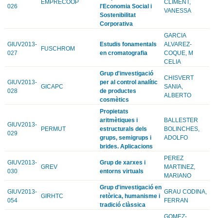
EMPRECOOP
CLIMENT,
026
l'Economia Social i
VANESSA
Sostenibilitat
Corporativa
GARCIA
GIUV2013-
Estudis fonamentals
ALVAREZ-
FUSCHROM
027
en cromatografia
COQUE, M
CELIA
Grup d'investigació
CHISVERT
GIUV2013-
per al control analític
GICAPC
SANIA,
028
de productes
ALBERTO
cosmètics
Propietats
aritmètiques i
BALLESTER
GIUV2013-
PERMUT
estructurals dels
BOLINCHES,
029
grups, semigrups i
ADOLFO
brides. Aplicacions
PEREZ
GIUV2013-
Grup de xarxes i
GREV
MARTINEZ,
030
entorns virtuals
MARIANO
Grup d'investigació en
GIUV2013-
GRAU CODINA,
GIRHTC
retòrica, humanisme i
054
FERRAN
tradició clàssica
GOMEZ-