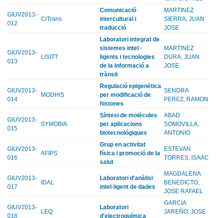
Comunicació
MARTINEZ
GIUV2013-
CiTrans
intercultural i
SIERRA, JUAN
012
traducció
JOSE
Laboratori integrat de
sistemes intel ·
MARTINEZ
GIUV2013-
LISITT
ligents i tecnologies
DURA, JUAN
013
de la informació a
JOSE
trànsit
Regulació epigenètica
GIUV2013-
SENDRA
MODHIS
per modificació de
014
PEREZ, RAMON
histones
Síntesi de molècules
ABAD
GIUV2013-
SYMOBIA
per aplicacions
SOMOVILLA,
015
biotecnológiques
ANTONIO
Grup en activitat
GIUV2013-
ESTEVAN
AFIPS
física i promoció de la
016
TORRES, ISAAC
salut
MAGDALENA
GIUV2013-
Laboratori d'anàlisi
IDAL
BENEDICTO,
017
intel·ligent de dades
JOSE RAFAEL
GARCIA
GIUV2013-
Laboratori
LEQ
JAREÑO, JOSE
018
d'electroquímica