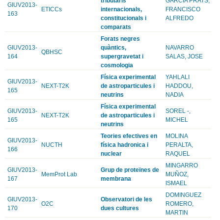
tributaris
GARCIA PRATS,
GIUV2013-
ETICCs
internacionals,
FRANCISCO
163
constitucionals i
ALFREDO
comparats
Forats negres
GIUV2013-
quàntics,
NAVARRO
QBHSC
164
supergravetat i
SALAS, JOSE
cosmologia
Física experimental
YAHLALI
GIUV2013-
NEXT-T2K
de astroparticules i
HADDOU,
165
neutrins
NADIA
Física experimental
GIUV2013-
SOREL -,
NEXT-T2K
de astroparticules i
165
MICHEL
neutrins
Teories efectives en
MOLINA
GIUV2013-
NUCTH
física hadronica i
PERALTA,
166
nuclear
RAQUEL
MINGARRO
GIUV2013-
Grup de proteïnes de
MemProt Lab
MUÑOZ,
167
membrana
ISMAEL
DOMINGUEZ
GIUV2013-
Observatori de les
O2C
ROMERO,
170
dues cultures
MARTIN