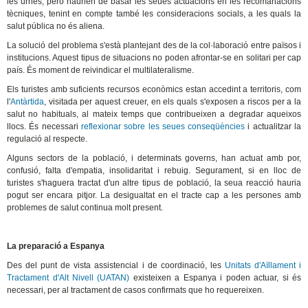
les urnes, però haurien de basar les seues actuacions en les recomanacions
tècniques, tenint en compte també les consideracions socials, a les quals la
salut pública no és aliena.
La solució del problema s'està plantejant des de la col·laboració entre països i
institucions. Aquest tipus de situacions no poden afrontar-se en solitari per cap
país. És moment de reivindicar el multilateralisme.
Els turistes amb suficients recursos econòmics estan accedint a territoris, com
l'
Antàrtida
, visitada per aquest creuer, en els quals s'exposen a riscos per a la
salut no habituals, al mateix temps que contribueixen a degradar aqueixos
llocs. És necessari
reflexionar sobre les seues conseqüències
i actualitzar la
regulació al respecte.
Alguns sectors de la població, i determinats governs, han actuat amb por,
confusió, falta d'empatia, insolidaritat i rebuig. Segurament, si en lloc de
turistes s'haguera tractat d'un altre tipus de població, la seua reacció hauria
pogut ser encara pitjor. La desigualtat en el tracte cap a les persones amb
problemes de salut continua molt present.
La preparació a Espanya
Des del punt de vista assistencial i de coordinació, les
Unitats d'Aïllament i
Tractament d'Alt Nivell (UATAN)
existeixen a Espanya i poden actuar, si és
necessari, per al tractament de casos confirmats que ho requereixen.