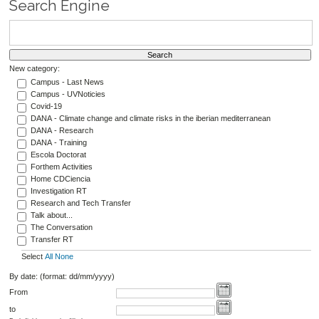
Search Engine
New category:
Campus - Last News
Campus - UVNoticies
Covid-19
DANA - Climate change and climate risks in the iberian mediterranean
DANA - Research
DANA - Training
Escola Doctorat
Forthem Activities
Home CDCiencia
Investigation RT
Research and Tech Transfer
Talk about...
The Conversation
Transfer RT
Select
All
None
By date: (format: dd/mm/yyyy)
From
to