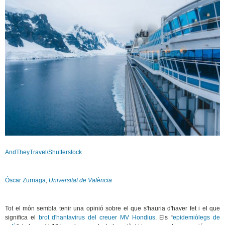
AndTheyTravel/Shutterstock
Óscar Zurriaga
,
Universitat de València
Tot el món sembla tenir una opinió sobre el que s'hauria d'haver fet i el que
significa el
brot d'hantavirus del creuer MV Hondius
. Els “
epidemiòlegs de