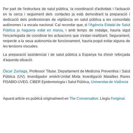
Per part de l'estructura de salut pública, la coordinació d'activitats i l'actuació
en la cerca i seguiment dels contactes ja està demostrant la preparació i
dedicació dels professionals de vigilància en salut pública a les comunitats
autònomes i a escala nacional. Cal recordar que, si
l'Agència Estatal de Salut
Pública ja haguera estat en marxa
, i amb temps de rodatge, hauria sigut
l'encarregada de coordinar les actuacions que s'estan realitzant. Segurament,
respecte a la seua autonomia de funcionament, hauria pogut evitar alguna de
les tensions viscudes.
La preparació assistencial i de salut pública a Espanya ha d'eixir reforçada
d'aquesta situació.
Óscar Zurriaga
, Professor Titular. Departament de Medicina Preventiva i Salut
Pública (UV). Investigador emèrit-Unitat Mixta Investigació Malalties Rares
FISABIO-UVEG. CIBER Epidemiologia i Salut Pública,
Universitat de València
Aquest article es publicà originalment en
The Conversation
. Llegiu l'
original
.