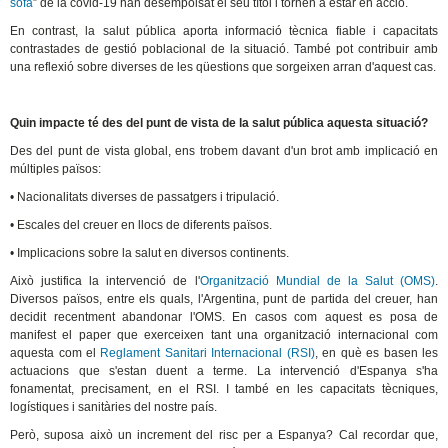
sofà
” de la covid-19 han desempolsat el seu títol i tornen a estar en acció.
En contrast, la salut pública aporta informació tècnica fiable i capacitats
contrastades de gestió poblacional de la situació. També pot contribuir amb
una reflexió sobre diverses de les qüestions que sorgeixen arran d'aquest cas.
Quin impacte té des del punt de vista de la salut pública aquesta situació?
Des del punt de vista global, ens trobem davant d'un brot amb implicació en
múltiples països:
• Nacionalitats diverses de passatgers i tripulació.
• Escales del creuer en llocs de diferents països.
• Implicacions sobre la salut en diversos continents.
Això justifica la intervenció de l'
Organització Mundial de la Salut (OMS)
.
Diversos països, entre els quals, l'Argentina, punt de partida del creuer, han
decidit recentment abandonar l'OMS. En casos com aquest es posa de
manifest el paper que exerceixen tant una organització internacional com
aquesta com el
Reglament Sanitari Internacional (RSI)
, en què es basen les
actuacions que s'estan duent a terme. La intervenció d'Espanya s'ha
fonamentat, precisament, en el RSI. I també en les capacitats tècniques,
logístiques i sanitàries del nostre país.
Però, suposa això un increment del risc per a Espanya? Cal recordar que,