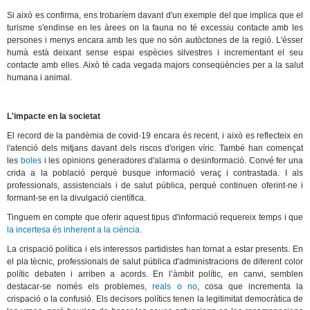
Si això es confirma, ens trobaríem davant d'un exemple del que implica que el
turisme s'endinse en les àrees on la fauna no té excessiu contacte amb les
persones i menys encara amb les que no són autòctones de la regió. L'ésser
humà està deixant sense espai espècies silvestres i incrementant el seu
contacte amb elles. Això té cada vegada majors conseqüències per a la salut
humana i animal.
L'impacte en la societat
El record de la pandèmia de covid-19 encara és recent, i això es reflecteix en
l'atenció dels mitjans davant dels riscos d'origen víric. També han començat
les
boles
i les opinions generadores d'alarma o desinformació. Convé fer una
crida a la població perquè busque informació veraç i contrastada. I als
professionals, assistencials i de salut pública, perquè continuen oferint-ne i
formant-se en la divulgació científica.
Tinguem en compte que oferir aquest tipus d'informació requereix temps i que
la incertesa és inherent a la ciència
.
La crispació política i els interessos partidistes han tornat a estar presents. En
el pla tècnic, professionals de salut pública d'administracions de diferent color
polític debaten i arriben a acords. En l’àmbit polític, en canvi, semblen
destacar-se només els problemes,
reals o no
, cosa que incrementa la
crispació o la confusió. Els decisors polítics tenen la legitimitat democràtica de