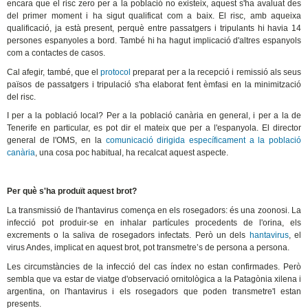
encara que el risc zero per a la població no existeix, aquest s'ha avaluat des
del primer moment i ha sigut qualificat com a baix. El risc, amb aqueixa
qualificació, ja està present, perquè entre passatgers i tripulants hi havia 14
persones espanyoles a bord. També hi ha hagut implicació d'altres espanyols
com a contactes de casos.
Cal afegir, també, que el
protocol
preparat per a la recepció i remissió als seus
països de passatgers i tripulació s'ha elaborat fent èmfasi en la minimització
del risc.
I per a la població local? Per a la població canària en general, i per a la de
Tenerife en particular, es pot dir el mateix que per a l'espanyola. El director
general de l'OMS, en la
comunicació dirigida específicament a la població
canària
, una cosa poc habitual, ha recalcat aquest aspecte.
Per què s'ha produït aquest brot?
La transmissió de l'hantavirus comença en els rosegadors: és una zoonosi. La
infecció pot produir-se en inhalar partícules procedents de l'orina, els
excrements o la saliva de rosegadors infectats. Però un dels
hantavirus
, el
virus Andes, implicat en aquest brot, pot transmetre’s de persona a persona.
Les circumstàncies de la infecció del cas índex no estan confirmades. Però
sembla que va estar de viatge d'observació ornitològica a la Patagònia xilena i
argentina, on l'hantavirus i els rosegadors que poden transmetre'l estan
presents.