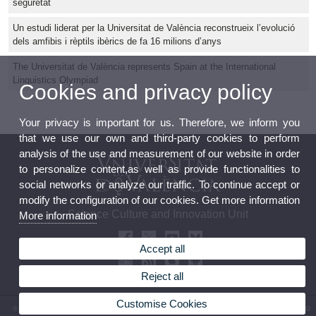
seguretat
Un estudi liderat per la Universitat de València reconstrueix l’evolució
dels amfibis i rèptils ibèrics de fa 16 milions d’anys
The Universitat de València represents Spain at the International
Linguistics Olympiad
Cookies and privacy policy
Your privacy is important for us. Therefore, we inform you
that we use our own and third-party cookies to perform
analysis of the use and measurement of our website in order
to personalize content,as well as provide functionalities to
social networks or analyze our traffic. To continue accept or
modify the configuration of our cookies. Get more information
Science Culture and Innovation Unit
More information
Accept all
Reject all
Customise Cookies
© 2026 UV. - 13 Blasco Ibáñez Avenue 46010 Valencia. Spain. Phone: (+34) 96 339 50 00