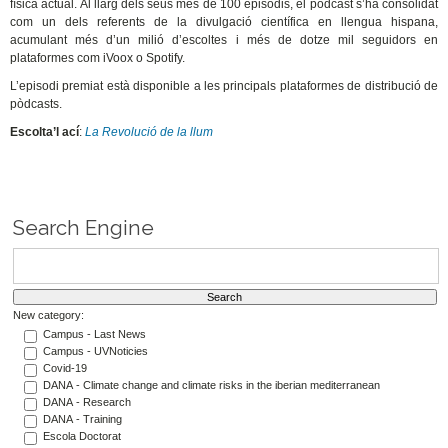
física actual. Al llarg dels seus més de 100 episodis, el pòdcast s’ha consolidat
com un dels referents de la divulgació científica en llengua hispana,
acumulant més d’un milió d’escoltes i més de dotze mil seguidors en
plataformes com iVoox o Spotify.
L’episodi premiat està disponible a les principals plataformes de distribució de
pòdcasts.
Escolta’l ací
:
La Revolució de la llum
Search Engine
New category:
Campus - Last News
Campus - UVNoticies
Covid-19
DANA - Climate change and climate risks in the iberian mediterranean
DANA - Research
DANA - Training
Escola Doctorat