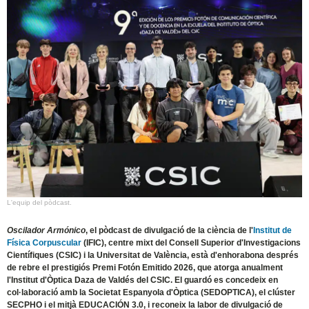
L'equip del pòdcast.
Oscilador Armónico
, el pòdcast de divulgació de la ciència de l'
Institut de
Física Corpuscular
(IFIC), centre mixt del Consell Superior d'Investigacions
Científiques (CSIC) i la Universitat de València, està d'enhorabona després
de rebre el prestigiós Premi Fotón Emitido 2026, que atorga anualment
l'Institut d'Òptica Daza de Valdés del CSIC. El guardó es concedeix en
col·laboració amb la Societat Espanyola d'Òptica (SEDOPTICA), el clúster
SECPHO i el mitjà EDUCACIÓN 3.0, i reconeix la labor de divulgació de