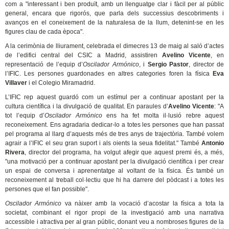
com a "interessant i ben produït, amb un llenguatge clar i fàcil per al públic
general, encara que rigorós, que parla dels successius descobriments i
avanços en el coneixement de la naturalesa de la llum, detenint-se en les
figures clau de cada època".
A la cerimònia de lliurament, celebrada el dimecres 13 de maig al saló d’actes
de l’edifici central del CSIC a Madrid, assistiren
Avelino Vicente
, en
representació de l’equip d’
Oscilador Armónico
, i
Sergio Pastor
, director de
l’IFIC. Les persones guardonades en altres categories foren la física
Eva
Villaver
i el Colegio Miramadrid.
L’IFIC rep aquest guardó com un estímul per a continuar apostant per la
cultura científica i la divulgació de qualitat. En paraules d’
Avelino Vicente
: "A
tot l’equip d’
Oscilador Armónico
ens ha fet molta il·lusió rebre aquest
reconeixement. Ens agradaria dedicar-lo a totes les persones que han passat
pel programa al llarg d’aquests més de tres anys de trajectòria. També volem
agrair a l’IFIC el seu gran suport i als oients la seua fidelitat." També
Antonio
Rivera
, director del programa, ha volgut afegir que aquest premi és, a més,
"una motivació per a continuar apostant per la divulgació científica i per crear
un espai de conversa i aprenentatge al voltant de la física. És també un
reconeixement al treball col·lectiu que hi ha darrere del pòdcast i a totes les
persones que el fan possible".
Oscilador Armónico
va nàixer amb la vocació d’acostar la física a tota la
societat, combinant el rigor propi de la investigació amb una narrativa
accessible i atractiva per al gran públic, donant veu a nombroses figures de la