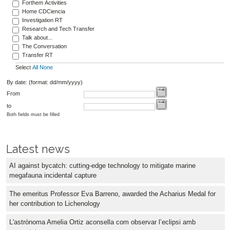
Forthem Activities
Home CDCiencia
Investigation RT
Research and Tech Transfer
Talk about...
The Conversation
Transfer RT
Select
All
None
By date: (format: dd/mm/yyyy)
From
to
Both fields must be filled
Latest news
AI against bycatch: cutting-edge technology to mitigate marine
megafauna incidental capture
The emeritus Professor Eva Barreno, awarded the Acharius Medal for
her contribution to Lichenology
L'astrònoma Amelia Ortiz aconsella com observar l’eclipsi amb