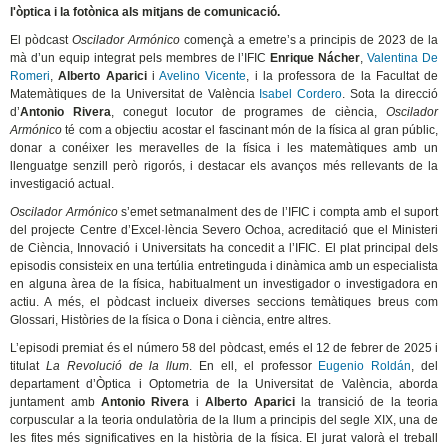
l'òptica i la fotònica als mitjans de comunicació.
El pòdcast
Oscilador Armónico
començà a emetre’s a principis de 2023 de la
mà d’un equip integrat pels membres de l’IFIC
Enrique Nácher
,
Valentina De
Romeri
,
Alberto Aparici
i
Avelino Vicente
, i la professora de la Facultat de
Matemàtiques de la Universitat de València
Isabel Cordero
. Sota la direcció
d’
Antonio Rivera
, conegut locutor de programes de ciència,
Oscilador
Armónico
té com a objectiu acostar el fascinant món de la física al gran públic,
donar a conéixer les meravelles de la física i les matemàtiques amb un
llenguatge senzill però rigorós, i destacar els avanços més rellevants de la
investigació actual.
Oscilador Armónico
s’emet setmanalment des de l’IFIC i compta amb el suport
del projecte Centre d’Excel·lència Severo Ochoa, acreditació que el Ministeri
de Ciència, Innovació i Universitats ha concedit a l’IFIC. El plat principal dels
episodis consisteix en una tertúlia entretinguda i dinàmica amb un especialista
en alguna àrea de la física, habitualment un investigador o investigadora en
actiu. A més, el pòdcast inclueix diverses seccions temàtiques breus com
Glossari, Històries de la física o Dona i ciència, entre altres.
L’episodi premiat és el número 58 del pòdcast, emés el 12 de febrer de 2025 i
titulat
La Revolució de la llum
. En ell, el professor
Eugenio Roldán
, del
departament d’Òptica i Optometria de la Universitat de València, aborda
juntament amb
Antonio Rivera
i
Alberto Aparici
la transició de la teoria
corpuscular a la teoria ondulatòria de la llum a principis del segle XIX, una de
les fites més significatives en la història de la física. El jurat valorà el treball