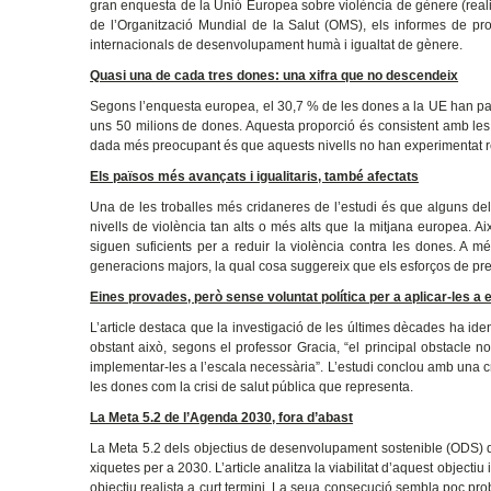
gran enquesta de la Unió Europea sobre violència de gènere (reali
de l’Organització Mundial de la Salut (OMS), els informes de pr
internacionals de desenvolupament humà i igualtat de gènere.
Quasi una de cada tres dones: una xifra que no descendeix
Segons l’enquesta europea, el 30,7 % de les dones a la UE han patit 
uns 50 milions de dones. Aquesta proporció és consistent amb les
dada més preocupant és que aquests nivells no han experimentat re
Els països més avançats i igualitaris, també afectats
Una de les troballes més cridaneres de l’estudi és que alguns del
nivells de violència tan alts o més alts que la mitjana europea. 
siguen suficients per a reduir la violència contra les dones. A m
generacions majors, la qual cosa suggereix que els esforços de pre
Eines provades, però sense voluntat política per a aplicar-les a 
L’article destaca que la investigació de les últimes dècades ha id
obstant això, segons el professor Gracia, “el principal obstacle no
implementar-les a l’escala necessària”. L’estudi conclou amb una cri
les dones com la crisi de salut pública que representa.
La Meta 5.2 de l’Agenda 2030, fora d’abast
La Meta 5.2 dels objectius de desenvolupament sostenible (ODS) de
xiquetes per a 2030. L’article analitza la viabilitat d’aquest objectiu
objectiu realista a curt termini. La seua consecució sembla poc probab