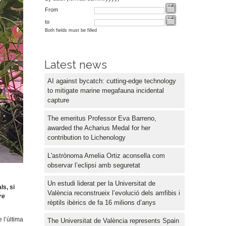
From
to
Both fields must be filled
Latest news
AI against bycatch: cutting-edge technology
to mitigate marine megafauna incidental
capture
The emeritus Professor Eva Barreno,
awarded the Acharius Medal for her
contribution to Lichenology
L'astrònoma Amelia Ortiz aconsella com
observar l’eclipsi amb seguretat
Un estudi liderat per la Universitat de
ls, si
València reconstrueix l’evolució dels amfibis i
re
rèptils ibèrics de fa 16 milions d’anys
 l’última
The Universitat de València represents Spain