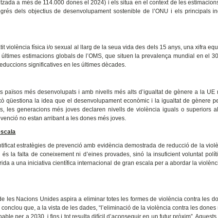
tzada a més de 114.000 dones el 2024) i els situa en el context de les estimacion
ogrés dels objectius de desenvolupament sostenible de l’ONU i els principals i
violència física i/o sexual al llarg de la seua vida des dels 15 anys, una xifra equ
 últimes estimacions globals de l’OMS, que situen la prevalença mundial en el 3
duccions significatives en les últimes dècades.
s països més desenvolupats i amb nivells més alts d’igualtat de gènere a la UE 
Això qüestiona la idea que el desenvolupament econòmic i la igualtat de gènere pe
és, les generacions més joves declaren nivells de violència iguals o superiors a
venció no estan arribant a les dones més joves.
escala
entificat estratègies de prevenció amb evidència demostrada de reducció de la viol
 és la falta de coneixement ni d’eines provades, sinó la insuficient voluntat polít
da a una iniciativa científica internacional de gran escala per a abordar la violènc
 les Nacions Unides aspira a eliminar totes les formes de violència contra les do
 i conclou que, a la vista de les dades, “l’eliminació de la violència contra les done
le per a 2030, i fins i tot resulta difícil d’aconseguir en un futur pròxim”. Aquests 