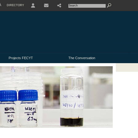
À
DIRECTORY
USER
Projects FECYT
The Conversation