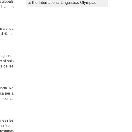
s globals
at the International Linguistics Olympiad
ndicadors
ivalent a
0,4 %. La
registren
r si sols
ls de les
ència. No
ica per a
ia contra
nes i les
s no és un
resultats