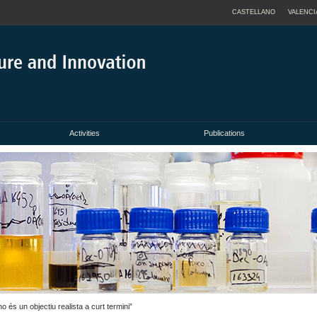
CASTELLANO
VALENCI
Activities
Publications
 és un objectiu realista a curt termini”