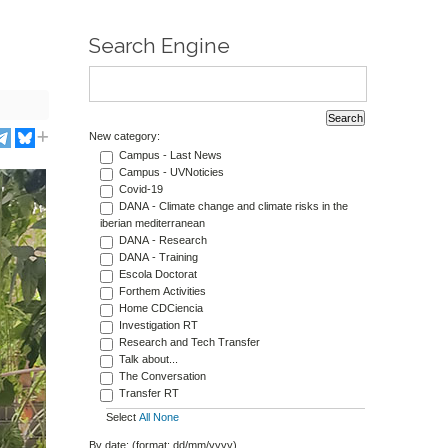
Search Engine
New category:
Campus - Last News
Campus - UVNoticies
Covid-19
DANA - Climate change and climate risks in the
iberian mediterranean
DANA - Research
DANA - Training
Escola Doctorat
Forthem Activities
Home CDCiencia
Investigation RT
Research and Tech Transfer
Talk about...
The Conversation
Transfer RT
Select
All
None
By date: (format: dd/mm/yyyy)