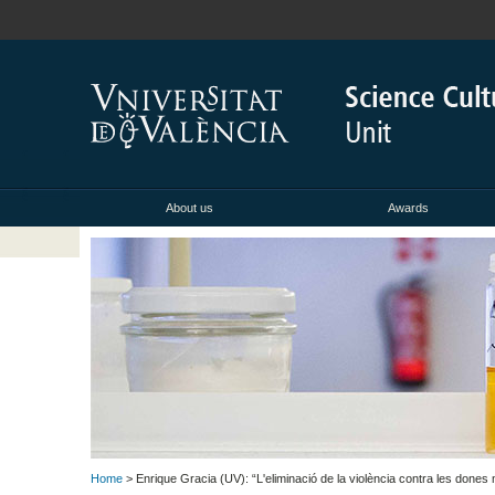
About us
Awards
Home
> Enrique Gracia (UV): “L'eliminació de la violència contra les dones no