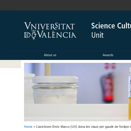
About us
Awards
Home
> L’astrònom Enric Marco (UV) dona les claus per gaudir de l’eclipsi 