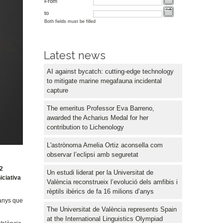
From
to
Both fields must be filled
Latest news
AI against bycatch: cutting-edge technology
to mitigate marine megafauna incidental
capture
The emeritus Professor Eva Barreno,
awarded the Acharius Medal for her
contribution to Lichenology
L'astrònoma Amelia Ortiz aconsella com
observar l’eclipsi amb seguretat
12
Un estudi liderat per la Universitat de
iciativa
València reconstrueix l’evolució dels amfibis i
rèptils ibèrics de fa 16 milions d’anys
 anys que
The Universitat de València represents Spain
at the International Linguistics Olympiad