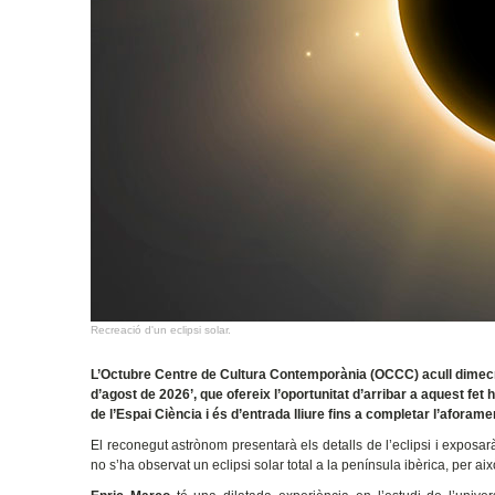
Recreació d'un eclipsi solar.
L’Octubre Centre de Cultura Contemporània (OCCC) acull dimecres 
d’agost de 2026’, que ofereix l’oportunitat d’arribar a aquest fet 
de l’Espai Ciència i és d’entrada lliure fins a completar l’aforame
El reconegut astrònom presentarà els detalls de l’eclipsi i expos
no s’ha observat un eclipsi solar total a la península ibèrica, per ai