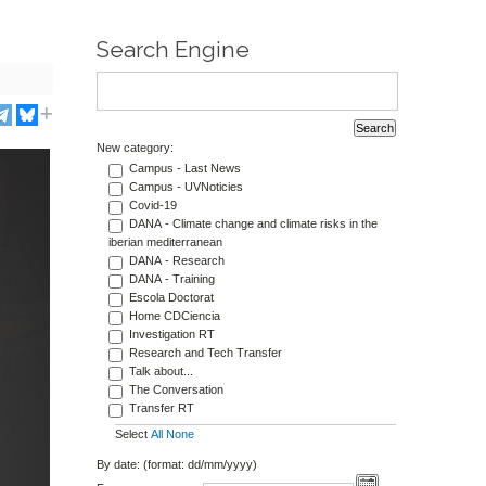
Search Engine
New category:
Campus - Last News
Campus - UVNoticies
Covid-19
DANA - Climate change and climate risks in the
iberian mediterranean
DANA - Research
DANA - Training
Escola Doctorat
Home CDCiencia
Investigation RT
Research and Tech Transfer
Talk about...
The Conversation
Transfer RT
Select
All
None
By date: (format: dd/mm/yyyy)