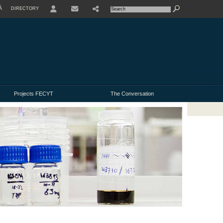
À
DIRECTORY
USER
Projects FECYT
The Conversation