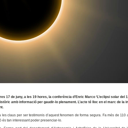
17 de juny, a les 19 hores, la conferència d’Enric Marco ‘L’eclipsi solar del 
històric amb informació per gaudir-lo plenament. L’acte té lloc en el marc de la in
nt.
arà les claus per ser testimonis d’aquest fenomen de forma segura. Fa més de 110
xò és tan interessant poder presenciar-lo.