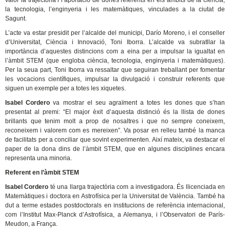
valor la trajectòria i l’aportació de dones referents en els àmbits de la ciència,
la tecnologia, l’enginyeria i les matemàtiques, vinculades a la ciutat de
Sagunt.
L’acte va estar presidit per l’alcalde del municipi, Darío Moreno, i el conseller
d’Universitat, Ciència i Innovació, Toni Iborra. L’alcalde va subratllar la
importància d’aquestes distincions com a eina per a impulsar la igualtat en
l’àmbit STEM (que engloba ciència, tecnologia, enginyeria i matemàtiques).
Per la seua part, Toni Iborra va ressaltar que seguiran treballant per fomentar
les vocacions científiques, impulsar la divulgació i construir referents que
siguen un exemple per a totes les xiquetes.
Isabel Cordero
va mostrar el seu agraïment a totes les dones que s’han
presentat al premi: “El major èxit d’aquesta distinció és la llista de dones
brillants que tenim molt a prop de nosaltres i que no sempre coneixem,
reconeixem i valorem com es mereixen”. Va posar en relleu també la manca
de facilitats per a conciliar que sovint experimenten. Així mateix, va destacar el
paper de la dona dins de l’àmbit STEM, que en algunes disciplines encara
representa una minoria.
Referent en l’àmbit STEM
Isabel Cordero
té una llarga trajectòria com a investigadora. És llicenciada en
Matemàtiques i doctora en Astrofísica per la Universitat de València. També ha
dut a terme estades postdoctorals en institucions de referència internacional,
com l’Institut Max-Planck d’Astrofísica, a Alemanya, i l’Observatori de París-
Meudon, a França.