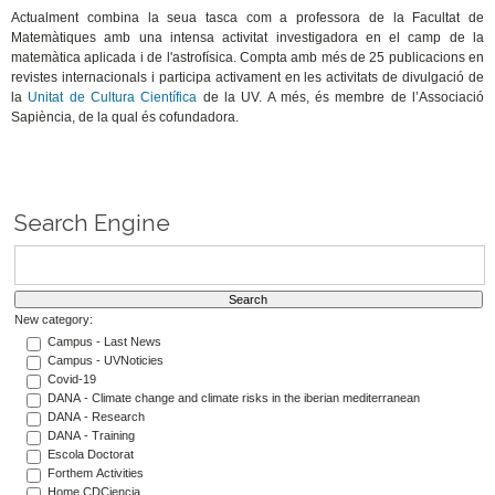
Actualment combina la seua tasca com a professora de la Facultat de
Matemàtiques amb una intensa activitat investigadora en el camp de la
matemàtica aplicada i de l'astrofísica. Compta amb més de 25 publicacions en
revistes internacionals i participa activament en les activitats de divulgació de
la
Unitat de Cultura Científica
de la UV. A més, és membre de l’Associació
Sapiència, de la qual és cofundadora.
Search Engine
New category:
Campus - Last News
Campus - UVNoticies
Covid-19
DANA - Climate change and climate risks in the iberian mediterranean
DANA - Research
DANA - Training
Escola Doctorat
Forthem Activities
Home CDCiencia