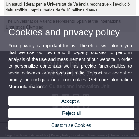
Un estudi liderat per la Universitat de València reconstrueix l’evolució
dels amfibis i rèptils ibèrics de fa 16 milions d’anys
The Universitat de València represents Spain at the International
Linguistics Olympiad
Cookies and privacy policy
Your privacy is important for us. Therefore, we inform you
that we use our own and third-party cookies to perform
analysis of the use and measurement of our website in order
to personalize content,as well as provide functionalities to
social networks or analyze our traffic. To continue accept or
modify the configuration of our cookies. Get more information
Science Culture and Innovation Unit
More information
Accept all
Reject all
Customise Cookies
© 2026 UV. - 13 Blasco Ibáñez Avenue 46010 Valencia. Spain. Phone: (+34) 96 339 50 00
Legal Disclaimer
|
Accessibility
|
Privacy Policy
|
Cookies
|
Transparency
|
Bústia de contacte