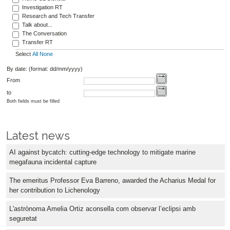
Investigation RT
Research and Tech Transfer
Talk about...
The Conversation
Transfer RT
Select
All
None
By date: (format: dd/mm/yyyy)
From
to
Both fields must be filled
Latest news
AI against bycatch: cutting-edge technology to mitigate marine
megafauna incidental capture
The emeritus Professor Eva Barreno, awarded the Acharius Medal for
her contribution to Lichenology
L'astrònoma Amelia Ortiz aconsella com observar l’eclipsi amb
seguretat