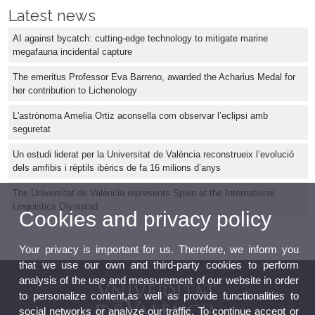
Latest news
AI against bycatch: cutting-edge technology to mitigate marine
megafauna incidental capture
The emeritus Professor Eva Barreno, awarded the Acharius Medal for
her contribution to Lichenology
L'astrònoma Amelia Ortiz aconsella com observar l’eclipsi amb
seguretat
Un estudi liderat per la Universitat de València reconstrueix l’evolució
dels amfibis i rèptils ibèrics de fa 16 milions d’anys
The Universitat de València represents Spain at the International
Linguistics Olympiad
Cookies and privacy policy
Your privacy is important for us. Therefore, we inform you
that we use our own and third-party cookies to perform
analysis of the use and measurement of our website in order
to personalize content,as well as provide functionalities to
social networks or analyze our traffic. To continue accept or