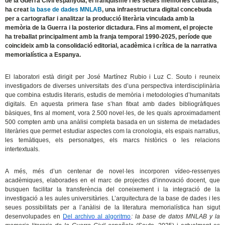
de la Guerra Civil espanyola, el franquisme i les seues memòries culturals,
ha creat
la base de dades MNLAB
, una infraestructura digital concebuda
per a cartografiar i analitzar la producció literària vinculada amb la
memòria de la Guerra i la posterior dictadura. Fins al moment, el projecte
ha treballat principalment amb la franja temporal 1990-2025, període que
coincideix amb la consolidació editorial, acadèmica i crítica de la narrativa
memorialística a Espanya.
El laboratori està dirigit per José Martínez Rubio i Luz C. Souto i reuneix
investigadors de diverses universitats des d’una perspectiva interdisciplinària
que combina estudis literaris, estudis de memòria i metodologies d’humanitats
digitals. En aquesta primera fase s’han fitxat amb dades bibliogràfiques
bàsiques, fins al moment, vora 2.500 novel·les, de les quals aproximadament
500 compten amb una anàlisi completa basada en un sistema de metadades
literàries que permet estudiar aspectes com la cronologia, els espais narratius,
les temàtiques, els personatges, els marcs històrics o les relacions
intertextuals.
A més, més d’un centenar de novel·les incorporen vídeo-ressenyes
acadèmiques, elaborades en el marc de projectes d’innovació docent, que
busquen facilitar la transferència del coneixement i la integració de la
investigació a les aules universitàries. L’arquitectura de la base de dades i les
seues possibilitats per a l’anàlisi de la literatura memorialística han sigut
desenvolupades en
Del archivo al algoritmo
: la base de datos MNLAB y la