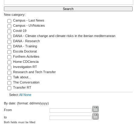
New category:
Campus - Last News
Campus - UVNoticies
Covid-19
DANA - Climate change and climate risks in the iberian mediterranean
DANA - Research
DANA - Training
Escola Doctorat
Forthem Activities
Home CDCiencia
Investigation RT
Research and Tech Transfer
Talk about...
The Conversation
Transfer RT
Select
All
None
By date: (format: dd/mm/yyyy)
From
to
Both fields must be filled