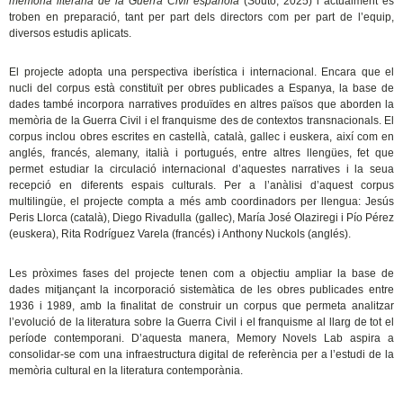
memoria literaria de la Guerra Civil española
(Souto, 2025) i actualment es
troben en preparació, tant per part dels directors com per part de l’equip,
diversos estudis aplicats.
El projecte adopta una perspectiva iberística i internacional. Encara que el
nucli del corpus està constituït per obres publicades a Espanya, la base de
dades també incorpora narratives produïdes en altres països que aborden la
memòria de la Guerra Civil i el franquisme des de contextos transnacionals. El
corpus inclou obres escrites en castellà, català, gallec i euskera, així com en
anglés, francés, alemany, italià i portugués, entre altres llengües, fet que
permet estudiar la circulació internacional d’aquestes narratives i la seua
recepció en diferents espais culturals. Per a l’anàlisi d’aquest corpus
multilingüe, el projecte compta a més amb coordinadors per llengua: Jesús
Peris Llorca (català), Diego Rivadulla (gallec), María José Olaziregi i Pío Pérez
(euskera), Rita Rodríguez Varela (francés) i Anthony Nuckols (anglés).
Les pròximes fases del projecte tenen com a objectiu ampliar la base de
dades mitjançant la incorporació sistemàtica de les obres publicades entre
1936 i 1989, amb la finalitat de construir un corpus que permeta analitzar
l’evolució de la literatura sobre la Guerra Civil i el franquisme al llarg de tot el
període contemporani. D’aquesta manera, Memory Novels Lab aspira a
consolidar-se com una infraestructura digital de referència per a l’estudi de la
memòria cultural en la literatura contemporània.