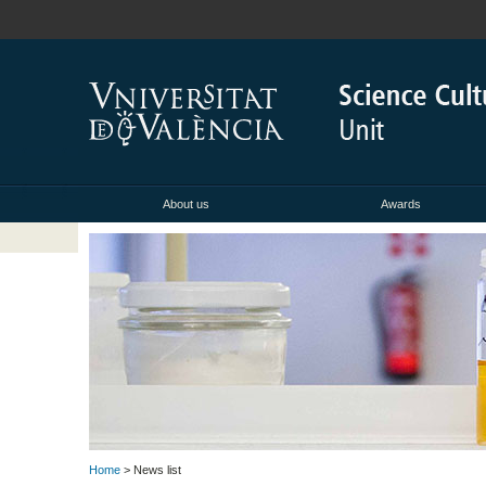
About us
Awards
Home
> News list