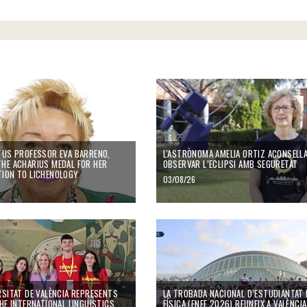
afauna incidental capture
 Professor Eva Barreno, awarded the Acharius Medal for her contribution to Liche
L'astrònoma Amelia Ortiz aconsella com 
TUS PROFESSOR EVA BARRENO,
L'ASTRÒNOMA AMELIA ORTIZ ACONSELL
HE ACHARIUS MEDAL FOR HER
OBSERVAR L’ECLIPSI AMB SEGURETAT
ION TO LICHENOLOGY
03/08/26
ó dels amfibis i rèptils ibèrics de fa 16 milions d’anys
tat de València represents Spain at the International Linguistics Olympiad
La Trobada Nacional d’Estudiantat de Fís
RSITAT DE VALÈNCIA REPRESENTS
LA TROBADA NACIONAL D’ESTUDIANTAT 
THE INTERNATIONAL LINGUISTICS
FÍSICA (ENEF 2026) REUNEIX A VALÈNCI