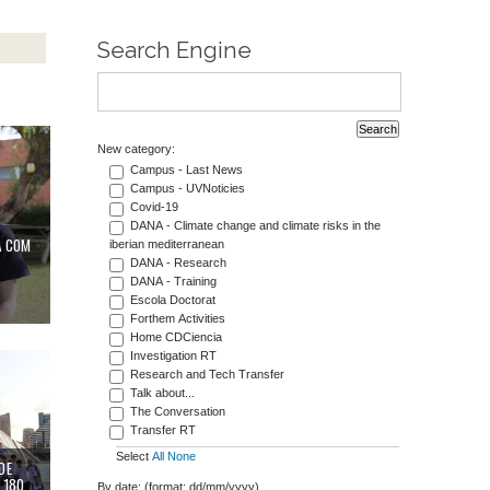
Search Engine
nology
observar l’eclipsi amb seguretat
New category:
Campus - Last News
Campus - UVNoticies
Covid-19
DANA - Climate change and climate risks in the
A COM
iberian mediterranean
DANA - Research
DANA - Training
Escola Doctorat
Forthem Activities
Home CDCiencia
ica (ENEF 2026) reuneix a València 180 joves per a debatre sobre els reptes del fut
Investigation RT
Research and Tech Transfer
Talk about...
The Conversation
Transfer RT
Select
All
None
DE
A 180
By date: (format: dd/mm/yyyy)