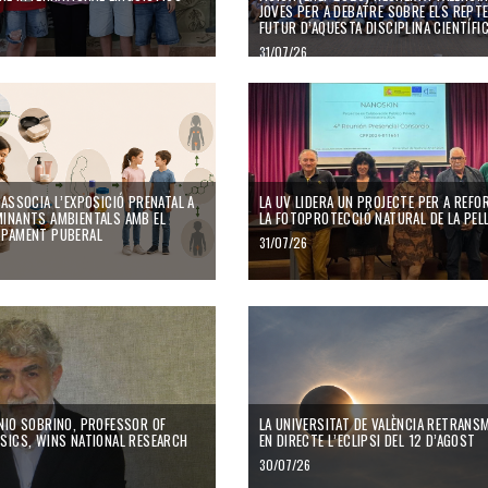
JOVES PER A DEBATRE SOBRE ELS REPTE
FUTUR D’AQUESTA DISCIPLINA CIENTÍFI
31/07/26
 talent i en el relleu generacional del sistema universitari espanyol
socia l’exposició prenatal a 33 contaminants ambientals amb el desenvolupament
La UV lidera un projecte per a reforçar la
 ASSOCIA L’EXPOSICIÓ PRENATAL A
LA UV LIDERA UN PROJECTE PER A REFO
INANTS AMBIENTALS AMB EL
LA FOTOPROTECCIÓ NATURAL DE LA PEL
UPAMENT PUBERAL
31/07/26
rrani?
 Sobrino, Professor of Earth Physics, Wins National Research Award
La Universitat de València retransmetrà en
NIO SOBRINO, PROFESSOR OF
LA UNIVERSITAT DE VALÈNCIA RETRANS
SICS, WINS NATIONAL RESEARCH
EN DIRECTE L’ECLIPSI DEL 12 D’AGOST
30/07/26