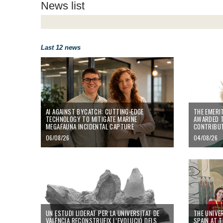
News list
Last 12 news
AI against bycatch: cutting-edge technology to mitigate marine meg
The emeritus
AI AGAINST BYCATCH: CUTTING-EDGE
THE EMERI
TECHNOLOGY TO MITIGATE MARINE
AWARDED T
MEGAFAUNA INCIDENTAL CAPTURE
CONTRIBUT
06/08/26
04/08/26
Un estudi liderat per la Universitat de València reconstrueix l’evoluci
The Universi
UN ESTUDI LIDERAT PER LA UNIVERSITAT DE
THE UNIVE
VALÈNCIA RECONSTRUEIX L’EVOLUCIÓ DELS
SPAIN AT 