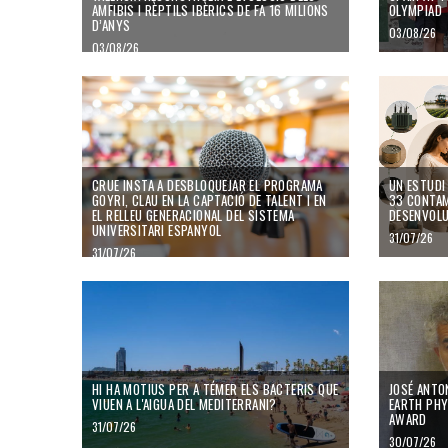
AMFIBIS I RÈPTILS IBÈRICS DE FA 16 MILIONS
OLYMPIAD
D’ANYS
03/08/26
03/08/26
Pyrenasaurus en vista lingual. Crèdit: Imatge de l'estudi publicada en
Fossil Record
."" />
CRUE insta a desbloquejar el programa Goyri, clau en la captació de
Un estudi as
CRUE INSTA A DESBLOQUEJAR EL PROGRAMA
UN ESTUDI
GOYRI, CLAU EN LA CAPTACIÓ DE TALENT I EN
33 CONTAM
EL RELLEU GENERACIONAL DEL SISTEMA
DESENVOL
UNIVERSITARI ESPANYOL
31/07/26
31/07/26
Hi ha motius per a témer els bacteris que viuen a l'aigua del Medite
José Antonio
HI HA MOTIUS PER A TÉMER ELS BACTERIS QUE
JOSÉ ANTO
VIUEN A L'AIGUA DEL MEDITERRANI?
EARTH PHY
AWARD
31/07/26
30/07/26