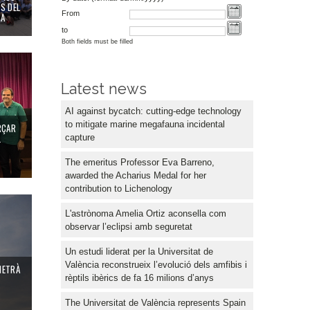
S DEL
From
CA
to
Both fields must be filled
 puberal
 fotoprotecció natural de la pell
Latest news
AI against bycatch: cutting-edge technology
to mitigate marine megafauna incidental
RÇAR
L
capture
The emeritus Professor Eva Barreno,
awarded the Acharius Medal for her
contribution to Lichenology
 directe l’eclipsi del 12 d’agost
L'astrònoma Amelia Ortiz aconsella com
observar l’eclipsi amb seguretat
Un estudi liderat per la Universitat de
València reconstrueix l’evolució dels amfibis i
METRÀ
rèptils ibèrics de fa 16 milions d’anys
The Universitat de València represents Spain