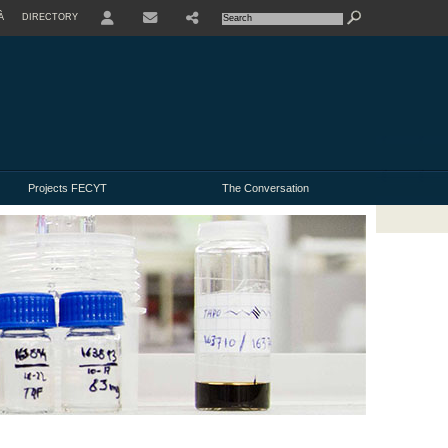
À
DIRECTORY
USER
Projects FECYT
The Conversation