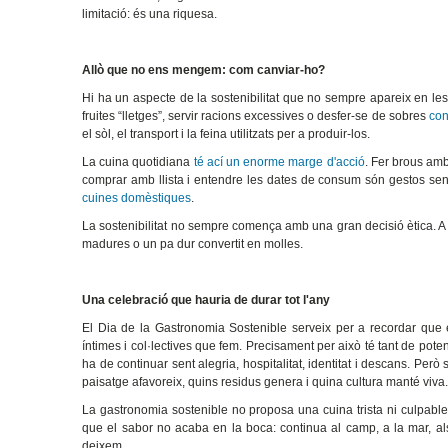
limitació: és una riquesa.
Allò que no ens mengem: com canviar-ho?
Hi ha un aspecte de la sostenibilitat que no sempre apareix en l
fruites “lletges”, servir racions excessives o desfer-se de sobres
con
el sòl, el transport i la feina utilitzats per a produir-los.
La cuina quotidiana
té ací un enorme marge d'acció
. Fer brous amb
comprar amb llista i entendre les dates de consum són gestos senzi
cuines domèstiques
.
La sostenibilitat no sempre comença amb una gran decisió ètica.
madures o un pa dur convertit en molles.
Una celebració que hauria de durar tot l'any
El Dia de la Gastronomia Sostenible serveix per a recordar que
íntimes i col·lectives que fem. Precisament per això té tant de po
ha de continuar sent alegria, hospitalitat, identitat i descans. Pe
paisatge afavoreix, quins residus genera i quina cultura manté viva
La gastronomia sostenible no proposa una cuina trista ni culpab
que el sabor no acaba en la boca: continua al camp, a la mar, al
deixem.