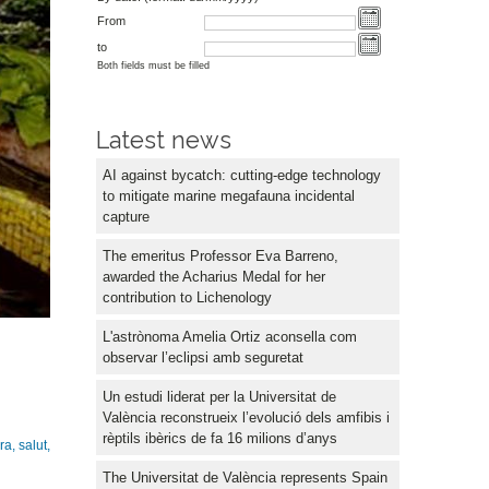
From
to
Both fields must be filled
Latest news
AI against bycatch: cutting-edge technology
to mitigate marine megafauna incidental
capture
The emeritus Professor Eva Barreno,
awarded the Acharius Medal for her
contribution to Lichenology
L'astrònoma Amelia Ortiz aconsella com
observar l’eclipsi amb seguretat
Un estudi liderat per la Universitat de
València reconstrueix l’evolució dels amfibis i
rèptils ibèrics de fa 16 milions d’anys
a, salut,
The Universitat de València represents Spain