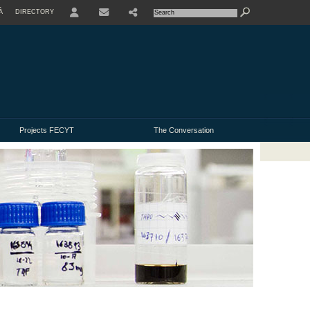
À
DIRECTORY
USER
Projects FECYT
The Conversation