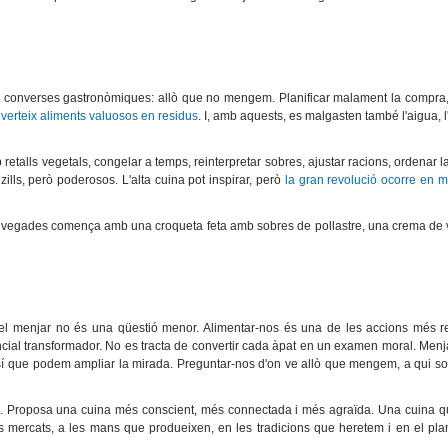
es converses gastronòmiques: allò que no mengem. Planificar malament la compra,
verteix aliments valuosos en residus
. I, amb aquests, es malgasten també l'aigua, l
 retalls vegetals, congelar a temps, reinterpretar sobres, ajustar racions, ordenar l
lls, però poderosos. L'alta cuina pot inspirar, però
la gran revolució ocorre en m
 A vegades comença amb una croqueta feta amb sobres de pollastre, una crema de
 el menjar no és una qüestió menor. Alimentar-nos és una de les accions més re
tencial transformador. No es tracta de convertir cada àpat en un examen moral. Men
rò sí que podem ampliar la mirada. Preguntar-nos d'on ve allò que mengem, a qui so
.
le. Proposa una cuina més conscient, més connectada i més agraïda. Una cuina 
s mercats, a les mans que produeixen, en les tradicions que heretem i en el pl