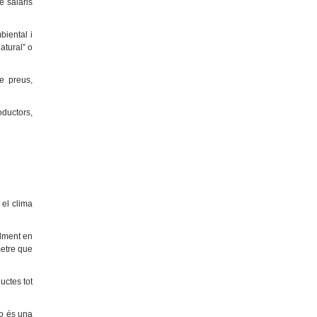
e salaris
biental i
atural” o
e preus,
oductors,
 el clima
alment en
metre que
uctes tot
no és una