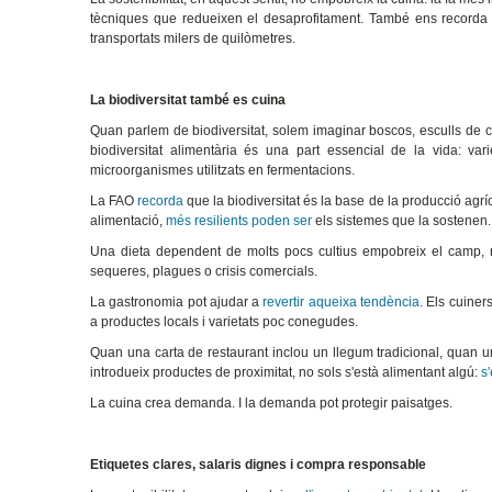
tècniques que redueixen el desaprofitament. També ens record
transportats milers de quilòmetres.
La biodiversitat també es cuina
Quan parlem de biodiversitat, solem imaginar boscos, esculls de c
biodiversitat alimentària és una part essencial de la vida: var
microorganismes utilitzats en fermentacions.
La FAO
recorda
que la biodiversitat és la base de la producció agrí
alimentació,
més resilients poden ser
els sistemes que la sostenen.
Una dieta dependent de molts pocs cultius empobreix el camp, red
sequeres, plagues o crisis comercials.
La gastronomia pot ajudar a
revertir aqueixa tendència
. Els cuiner
a productes locals i varietats poc conegudes.
Quan una carta de restaurant inclou un llegum tradicional, quan
introdueix productes de proximitat, no sols s'està alimentant algú:
s
La cuina crea demanda. I la demanda pot protegir paisatges.
Etiquetes clares, salaris dignes i compra responsable