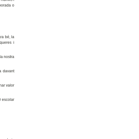
porada o
ra bé, la
squeres i
la nostra
ia davant
nar valor
r escolar