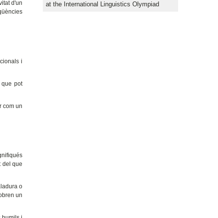
vitat d'un
at the International Linguistics Olympiad
qüències
cionals i
 que pot
r com un
gnifiqués
t del que
aladura o
cobren un
s humils i