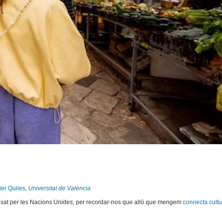
ler Quiles
,
Universitat de València
lsat per les Nacions Unides, per recordar-nos que allò que mengem
connecta cultur