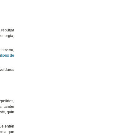
 rebutjar
'energia,
a nevera,
ilions de
 verdures
petides,
jar també
sté, quin
que entén
aneta que