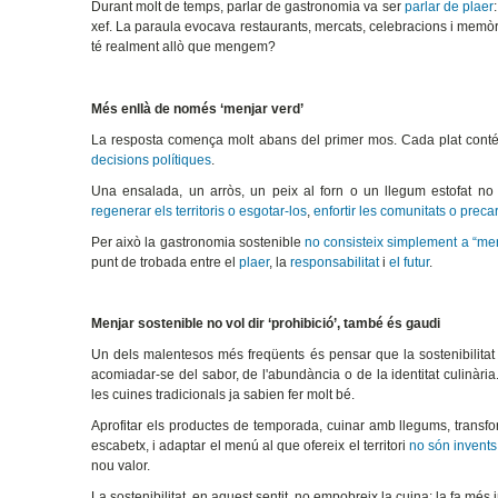
Durant molt de temps, parlar de gastronomia va ser
parlar de plaer
xef. La paraula evocava restaurants, mercats, celebracions i memò
té realment allò que mengem?
Més enllà de només ‘menjar verd’
La resposta comença molt abans del primer mos. Cada plat conté
decisions polítiques
.
Una ensalada, un arròs, un peix al forn o un llegum estofat no
regenerar els territoris o esgotar-los
,
enfortir les comunitats o precar
Per això la gastronomia sostenible
no consisteix simplement a “men
punt de trobada entre el
plaer
, la
responsabilitat
i
el futur
.
Menjar sostenible no vol dir ‘prohibició’, també és gaudi
Un dels malentesos més freqüents és pensar que la sostenibilitat 
acomiadar-se del sabor, de l'abundància o de la identitat culinària.
les cuines tradicionals ja sabien fer molt bé.
Aprofitar els productes de temporada, cuinar amb llegums, transfo
escabetx, i adaptar el menú al que ofereix el territori
no són invents
nou valor.
La sostenibilitat, en aquest sentit, no empobreix la cuina: la fa més i