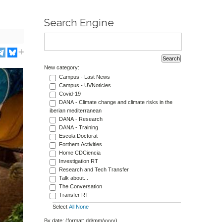
Search Engine
New category:
Campus - Last News
Campus - UVNoticies
Covid-19
DANA - Climate change and climate risks in the
iberian mediterranean
DANA - Research
DANA - Training
Escola Doctorat
Forthem Activities
Home CDCiencia
Investigation RT
Research and Tech Transfer
Talk about...
The Conversation
Transfer RT
Select
All
None
By date: (format: dd/mm/yyyy)