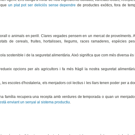
a que
un plat pot ser deliciós sense dependre
de productes exòtics, fora de tem
orall o animals en perill. Clares vegades pensem en un mercat de proveïments. A
ietats de cereals, fruites, hortalisses, llegums, races ramaderes, espècies pe
cola sostenible i de la seguretat alimentària. Això significa que com més diversa és 
ueix opcions per als agricultors i fa més fràgil la nostra seguretat alimentàr
s, les escoles d'hostaleria, els menjadors col·lectius i les llars tenen poder per a do
 una família recupera una recepta amb verdures de temporada o quan un menjado
'està enviant un senyal al sistema productiu
.