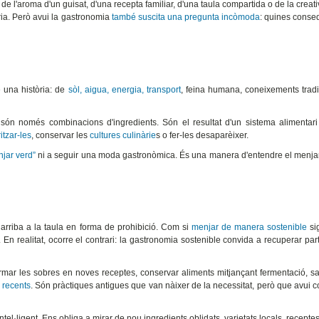
: de l'aroma d'un guisat, d'una recepta familiar, d'una taula compartida o de la creati
ria. Però avui la gastronomia
també suscita una pregunta incòmoda
: quines conse
 una història: de
sòl, aigua, energia, transport
, feina humana, coneixements tradi
 són només combinacions d'ingredients. Són el resultat d'un sistema alimentari
itzar-les
, conservar les
cultures culinàrie
s o fer-les desaparèixer.
jar verd”
ni a seguir una moda gastronòmica. És una manera d'entendre el menja
arriba a la taula en forma de prohibició. Com si
menjar de manera sostenible
si
 En realitat, ocorre el contrari: la gastronomia sostenible convida a recuperar par
rmar les sobres en noves receptes, conservar aliments mitjançant fermentació, s
 recents
. Són pràctiques antigues que van nàixer de la necessitat, però que avui 
ntel·ligent. Ens obliga a mirar de nou ingredients oblidats, varietats locals, recepte