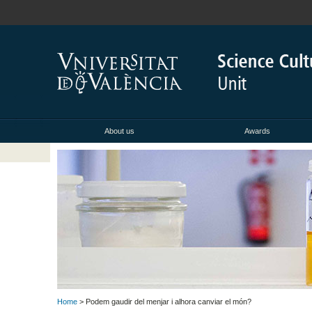
About us
Awards
Home
> Podem gaudir del menjar i alhora canviar el món?