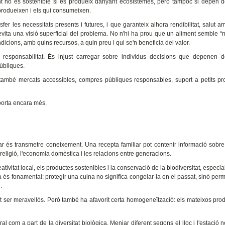
nt no és sostenible si es produeix danyant ecosistemes, però tampoc si depèn d
produeixen i els qui consumeixen.
er les necessitats presents i futures, i que garanteix alhora rendibilitat, salut am
evita una visió superficial del problema. No n'hi ha prou que un aliment semble “n
ndicions, amb quins recursos, a quin preu i qui se'n beneficia del valor.
 responsabilitat. És injust carregar sobre individus decisions que depenen d
públiques.
també mercats accessibles, compres públiques responsables, suport a petits pr
importa encara més.
r és transmetre coneixement. Una recepta familiar pot contenir informació sobre
la religió, l'economia domèstica i les relacions entre generacions.
ivitat local, els productes sostenibles i la conservació de la biodiversitat, especi
 és fonamental: protegir una cuina no significa congelar-la en el passat, sinó per
i
.
pot ser meravellós. Però també ha afavorit certa homogeneïtzació: els mateixos prod
ral com a part de la diversitat biològica. Menjar diferent segons el lloc i l'estació 