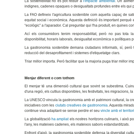
La sostenibilitat no es pot reduir a
l'impacte ambiental
. Un alime
indignes, cadenes opaques o desigualtats profundes entre els qui 
La FAO defineix l'agricultura sostenible com aquella capaç de satisf
equitat social i econòmica. Aquesta definició és important perquè 
“ecològic” a l'aparador. Cal preguntar qui l'ha produït, en quines co
Ací els consumidors tenim responsabilitat, però no pas tota la
disponibilitat, horaris laborals, desigualtat econòmica o polítiques 
La gastronomia sostenible demana ciutadans informats, sí, però 
reducció del desaprofitament i sistemes d'etiquetatge clars.
Triar millor importa. Però facilitar que la majoria puga triar millor 
Menjar diferent o com tothom
El menjar té una dimensió cultural que sovint se subestima. Cuina
d'una regió, els cultius disponibles, les festivitats, les migracions, 
La UNESCO vincula la gastronomia amb el patrimoni cultural, la creat
iniciatives com les
ciutats creatives de gastronomia
. Aquesta mirada
continue viva adaptant-se sense perdre el seu
vincle amb el territor
La globalització
ha ampliat
els nostres horitzons culinaris, i això 
l'any, les mateixes cadenes, els mateixos sabors estandarditzats.
Enfront d'això, la gastronomia sostenible defensa la diversitat cultu