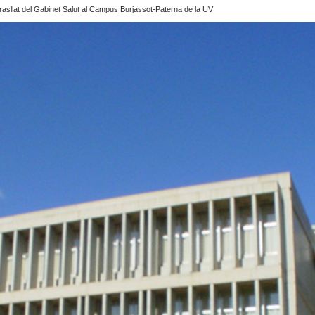
trasllat del Gabinet Salut al Campus Burjassot-Paterna de la UV