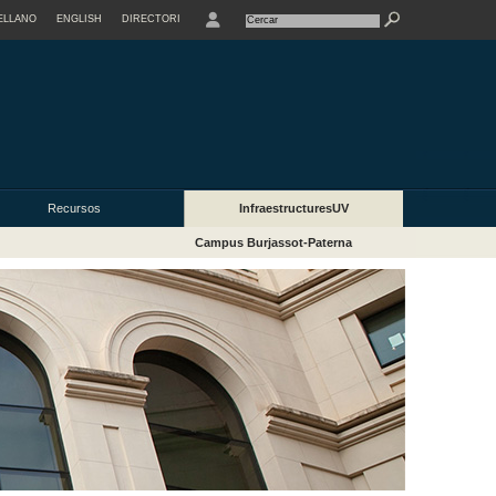
ELLANO
ENGLISH
DIRECTORI
USER
Recursos
InfraestructuresUV
Campus Burjassot-Paterna