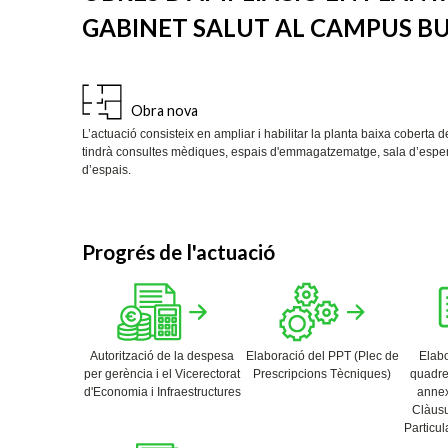
GABINET SALUT AL CAMPUS BU
Obra nova
L’actuació consisteix en ampliar i habilitar la planta baixa cobert
tindrà consultes mèdiques, espais d'emmagatzematge, sala d’espera 
d’espais.
Progrés de l'actuació
Autorització de la despesa
Elaboració del PPT (Plec de
Elabo
per gerència i el Vicerectorat
Prescripcions Tècniques)
quadre
d'Economia i Infraestructures
annex
Clàusu
Particul