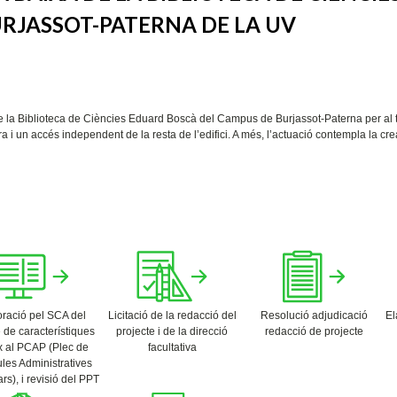
RJASSOT-PATERNA DE LA UV
a de la Biblioteca de Ciències Eduard Boscà del Campus de Burjassot-Paterna per al
i un accés independent de la resta de l’edifici. A més, l’actuació contempla la cr
ració pel SCA del
Licitació de la redacció del
Resolució adjudicació
El
 de característiques
projecte i de la direcció
redacció de projecte
 al PCAP (Plec de
facultativa
les Administratives
ars), i revisió del PPT