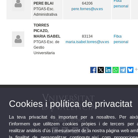
Fitxa
PERE BLAI
64206
personal
PTGAS-Esc.
pere.fornes@uv.es
Administrativa
TORRES
PICAZO,
MARIA ISABEL
83134
Fitxa
PTGAS-Esc. de
maria.isabel.torres@uv.es
personal
Gestio
Universitaria
Cookies i política de privacitat
La teva privacitat és important per a nosaltres. Per això
Unitat Tècnica
t'informem que utilitzem cookies pròpies i de tercers per 
realitzar anàlisis d'ús i mesurament de la nostra pàgina web am
la finalitat de personalitzar continguts,així com proporciona