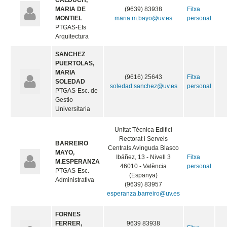
CALDUCH,
MARIA DE
(9639) 83938
Fitxa
MONTIEL
maria.m.bayo@uv.es
personal
PTGAS-Ets
Arquitectura
SANCHEZ
PUERTOLAS,
MARIA
(9616) 25643
Fitxa
SOLEDAD
soledad.sanchez@uv.es
personal
PTGAS-Esc. de
Gestio
Universitaria
Unitat Tècnica Edifici
Rectorat i Serveis
BARREIRO
Centrals Avinguda Blasco
MAYO,
Ibáñez, 13 - Nivell 3
Fitxa
M.ESPERANZA
46010 - València
personal
PTGAS-Esc.
(Espanya)
Administrativa
(9639) 83957
esperanza.barreiro@uv.es
FORNES
FERRER,
9639 83938