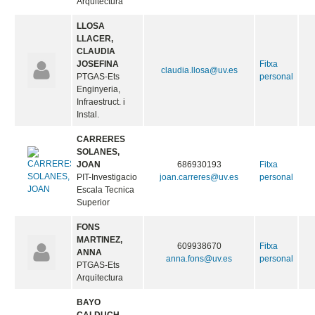
Arquitectura
LLOSA
LLACER,
CLAUDIA
JOSEFINA
Fitxa
claudia.llosa@uv.es
PTGAS-Ets
personal
Enginyeria,
Infraestruct. i
Instal.
CARRERES
SOLANES,
JOAN
686930193
Fitxa
PIT-Investigacio
joan.carreres@uv.es
personal
Escala Tecnica
Superior
FONS
MARTINEZ,
609938670
Fitxa
ANNA
anna.fons@uv.es
personal
PTGAS-Ets
Arquitectura
BAYO