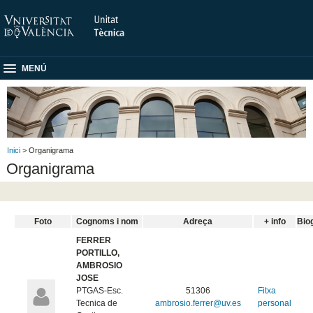
MENÚ
Inici
> Organigrama
Organigrama
Foto
Cognoms i nom
Adreça
+ info
Bio
FERRER
PORTILLO,
AMBROSIO
JOSE
PTGAS-Esc.
51306
Fitxa
Tecnica de
ambrosio.ferrer@uv.es
personal