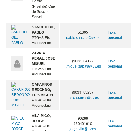
Gestio
(Nivel de) Cap
de Seccio-
Servei
SANCHO GIL,
PABLO
51305
Fitxa
PTGAS-Ets
pablo.sancho@uv.es
personal
Arquitectura
ZAPATA
PERAL, JOSE
(9638) 64177
Fitxa
MIGUEL
j.miguel.zapata@uv.es
personal
PTGAS-Etm
Arquitectura
CAPARROS
REDONDO,
(9639) 83237
Fitxa
LUIS MIGUEL
luis.caparros@uv.es
personal
PTGAS-Etm
Arquitectura
VILA MICO,
90288
JORGE
Fitxa
630401610
PTGAS-Ets
personal
jorge.vila@uv.es