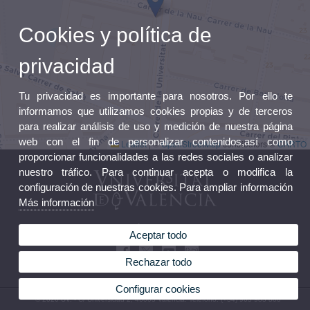
Cookies y política de
privacidad
Tu privacidad es importante para nosotros. Por ello te
informamos que utilizamos cookies propias y de terceros
para realizar análisis de uso y medición de nuestra página
web con el fin de personalizar contenidos,así como
Leaflet
|
©
OpenStreetMap
contributors ©
CARTO
proporcionar funcionalidades a las redes sociales o analizar
nuestro tráfico. Para continuar acepta o modifica la
configuración de nuestras cookies. Para ampliar información
Más información
Extensión Universitaria
Aceptar todo
Rechazar todo
Configurar cookies
© 2026 UV. - C/ Universidad 2, 46003 València. Teléfono: (+34) 963 983 800