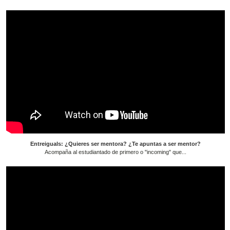
Entreiguals: ¿Quieres ser mentora? ¿Te apuntas a ser mentor?
Acompaña al estudiantado de primero o "incoming" que...