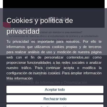
Cookies y política de
privacidad
¿Te gustaría tener un mentor o una mentora?
La Universitat de València ofrece al estudiantado de primero y al estudiantado
incoming
el programa Entreiguals de...
Tu privacidad es importante para nosotros. Por ello te
informamos que utilizamos cookies propias y de terceros
para realizar análisis de uso y medición de nuestra página
web con el fin de personalizar contenidos,así como
proporcionar funcionalidades a las redes sociales o analizar
nuestro tráfico. Para continuar acepta o modifica la
configuración de nuestras cookies. Para ampliar información
Más información
Servicio de Información y Dinamización
Aceptar todo
Rechazar todo