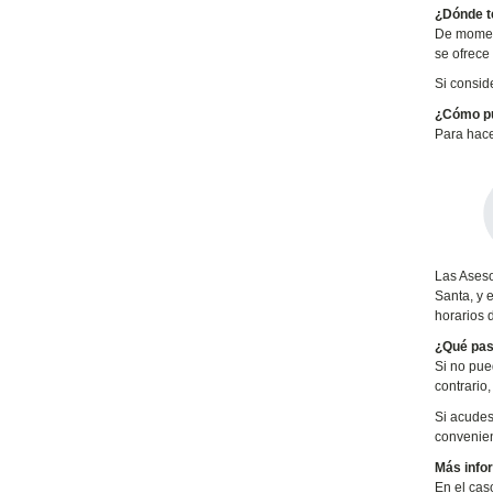
¿Dónde t
De moment
se ofrece
Si consid
¿Cómo pu
Para hace
Las Aseso
Santa, y 
horarios 
¿Qué pasa
Si no pue
contrario
Si acudes
convenien
Más info
En el cas