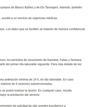
s campus de Blasco Ibáñez y de Els Tarongers. Además, también
, acudid a un servicio de urgencias médicas.
ario. Los datos que se faciliten se tratarán de manera confidencial.
stivos, los períodos de vacaciones de Navidad, Fallas y Semana
rtir del primer día laborable siguiente. Para más detalle de les
una antelación mínima de 24 h, en día laborable. En caso
del máximo de 6 sesiones subvencionadas.
o se podrá realizar la sesión. En cualquier caso, resulta
ejor la prestación del servicio.
mulario de solicitud de cita, puedes escribirnos a