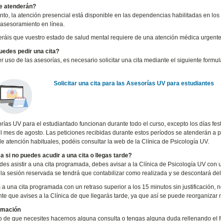
e atenderán?
o, la atención presencial está disponible en las dependencias habilitadas en lo
 asesoramiento en línea.
eráis que vuestro estado de salud mental requiere de una atención médica urgente
edes pedir una cita?
r uso de las asesorías, es necesario solicitar una cita mediante el siguiente formul
Solicitar una cita para las Asesorías UV para estudiantes
rías UV para el estudiantado funcionan durante todo el curso, excepto los días fe
el mes de agosto. Las peticiones recibidas durante estos períodos se atenderán a pa
de atención habituales, podéis consultar la web de la Clínica de Psicología UV.
 si no puedes acudir a una cita o llegas tarde?
des asistir a una cita programada, debes avisar a la Clínica de Psicología UV con 
, la sesión reservada se tendrá que contabilizar como realizada y se descontará 
 a una cita programada con un retraso superior a los 15 minutos sin justificación, n
te que avises a la Clínica de que llegarás tarde, ya que así se puede reorganizar m
rmación
o de que necesites hacernos alguna consulta o tengas alguna duda rellenando el for