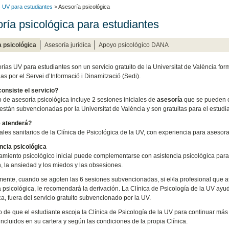
 UV para estudiantes
> Asesoría psicológica
ría psicológica para estudiantes
 psicológica
Asesoría jurídica
Apoyo psicológico DANA
rías UV para estudiantes son un servicio gratuito de la Universitat de València for
as por el Servei d’Informació i Dinamització (Sedi).
onsiste el servicio?
io de asesoría psicológica incluye 2 sesiones iniciales de
asesoría
que se pueden c
están subvencionadas por la Universitat de València y son gratuitas para el estud
e atenderá?
ales sanitarios de la Clínica de Psicológica de la UV, con experiencia para asesorar
ncia psicológica
amiento psicológico inicial puede complementarse con asistencia psicológica para 
, la ansiedad y los miedos y las obsesiones.
mente, cuando se agoten las 6 sesiones subvencionadas, si el/la profesional que a
a psicológica, le recomendará la derivación. La Clínica de Psicología de la UV ayu
ca, fuera del servicio gratuito subvencionado por la UV.
o de que el estudiante escoja la Clínica de Psicología de la UV para continuar más
 incluidos en su cartera y según las condiciones de la propia Clínica.