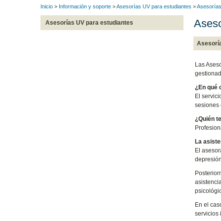
Inicio
>
Información y soporte
>
Asesorías UV para estudiantes
>
Asesorías
Aseso
Asesorías UV para estudiantes
Asesoría
Las Aseso
gestionad
¿En qué c
El servic
sesiones 
¿Quién t
Profesion
La asiste
El asesor
depresión
Posterior
asistenci
psicológi
En el cas
servicios