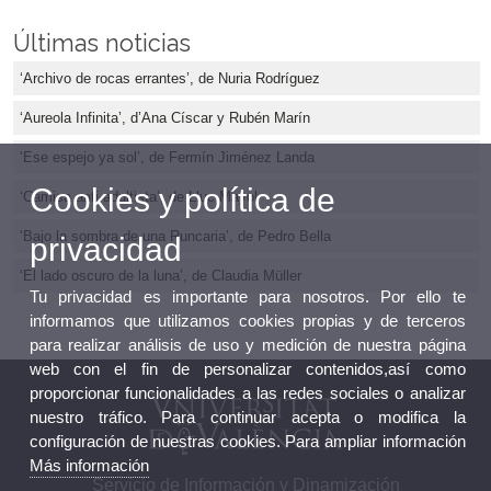
Últimas noticias
‘Archivo de rocas errantes’, de Nuria Rodríguez
‘Aureola Infinita’, d’Ana Císcar y Rubén Marín
‘Ese espejo ya sol’, de Fermín Jiménez Landa
Cookies y política de
‘Camisa anti-adultista’, de Lluc Mayol
‘Bajo la sombra de una Runcaria’, de Pedro Bella
privacidad
‘El lado oscuro de la luna’, de Claudia Müller
Tu privacidad es importante para nosotros. Por ello te
informamos que utilizamos cookies propias y de terceros
para realizar análisis de uso y medición de nuestra página
web con el fin de personalizar contenidos,así como
proporcionar funcionalidades a las redes sociales o analizar
nuestro tráfico. Para continuar acepta o modifica la
configuración de nuestras cookies. Para ampliar información
Más información
Servicio de Información y Dinamización