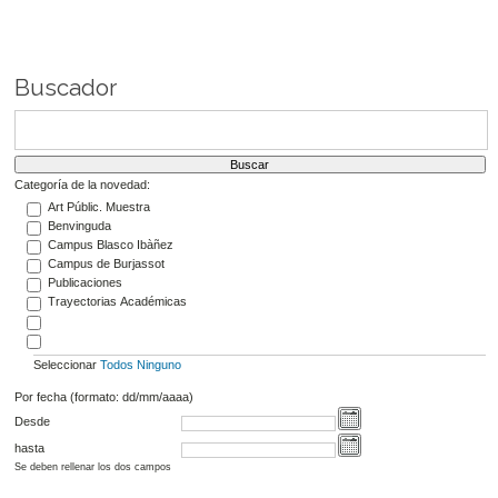
Buscador
Categoría de la novedad:
Art Públic. Muestra
Benvinguda
Campus Blasco Ibàñez
Campus de Burjassot
Publicaciones
Trayectorias Académicas
Seleccionar
Todos
Ninguno
Por fecha (formato: dd/mm/aaaa)
Desde
hasta
Se deben rellenar los dos campos