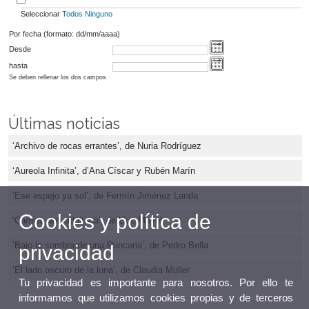
Seleccionar
Todos
Ninguno
Por fecha (formato: dd/mm/aaaa)
Desde
hasta
Se deben rellenar los dos campos
Últimas noticias
‘Archivo de rocas errantes’, de Nuria Rodríguez
‘Aureola Infinita’, d’Ana Císcar y Rubén Marín
‘Ese espejo ya sol’, de Fermín Jiménez Landa
Cookies y política de
‘Camisa anti-adultista’, de Lluc Mayol
‘Bajo la sombra de una Runcaria’, de Pedro Bella
privacidad
‘El lado oscuro de la luna’, de Claudia Müller
Tu privacidad es importante para nosotros. Por ello te
informamos que utilizamos cookies propias y de terceros