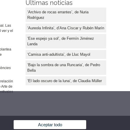
Últimas noticias
‘Archivo de rocas errantes’, de Nuria
Rodríguez
al. Las
‘Aureola Infinita’, d’Ana Císcar y Rubén Marín
 ver y el
‘Ese espejo ya sol’, de Fermín Jiménez
Landa
 plantea
‘Camisa anti-adultista’, de Lluc Mayol
ue
‘Bajo la sombra de una Runcaria’, de Pedro
iències
Bella
‘El lado oscuro de la luna’, de Claudia Müller
 relación
 Arte de
estivales
Aceptar todo