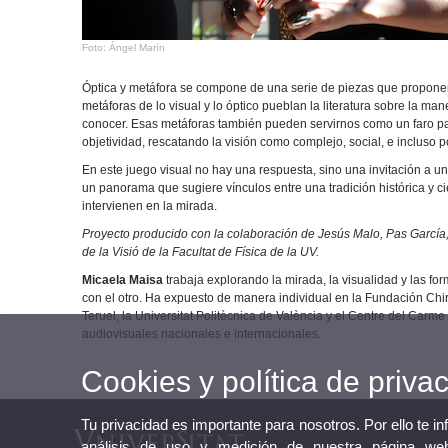
Foto: Ángel Marín
Óptica y metáfora se compone de una serie de piezas que proponen e
metáforas de lo visual y lo óptico pueblan la literatura sobre la man
conocer. Esas metáforas también pueden servirnos como un faro par
objetividad, rescatando la visión como complejo, social, e incluso p
En este juego visual no hay una respuesta, sino una invitación a u
un panorama que sugiere vínculos entre una tradición histórica y cie
intervienen en la mirada.
Proyecto producido con la colaboración de Jesús Malo, Pas García
de la Visió de la Facultat de Física de la UV.
Micaela Maisa
trabaja explorando la mirada, la visualidad y las for
con el otro. Ha expuesto de manera individual en la Fundación Chir
Teruel, la Universitat Politècnica de València y el Centre del Car
audiovisuales nacionales e internacionales.
Cookies y política de priva
Tu privacidad es importante para nosotros. Por ello te i
análisis de uso y medición de nuestra página web