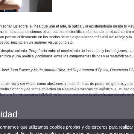
char luz sobre la línea que une el arte, la óptica y la epistemología desde lo visu
era en la que entendemos el conocimiento científico, afianzando la relación entre el
a pensar críticamente en los modos de ver, especulando más allá del reflejo y la
oético, inscrito en un régimen visual concreto.
n desplazamiento. Pergeñado entre el movimiento de las lentes y las imágenes, se
ntífica y una poética y cotidiana, entre los componentes físicos y el metafóricos q
, José Juan Esteve y María Amparo Díez, del Departament d’Òptica, Optometria i C
mas de ver y ser vistas, como alusiones a las dinámicas de poder, de género, y a la
ivella Soriano y de forma colectiva en Reales Atarazanas de València, el Museo de
me Cultura Contemporània (CCCC), entre otros, así como también ha participado en f
cidad
nformamos que utilizamos cookies propias y de terceros para realizar
 con el fin de personalizar contenidos,así como proporcionar