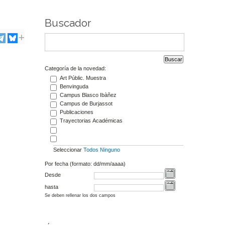
Buscador
Categoría de la novedad:
Art Públic. Muestra
Benvinguda
Campus Blasco Ibàñez
Campus de Burjassot
Publicaciones
Trayectorias Académicas
Seleccionar
Todos
Ninguno
Por fecha (formato: dd/mm/aaaa)
Desde
hasta
Se deben rellenar los dos campos