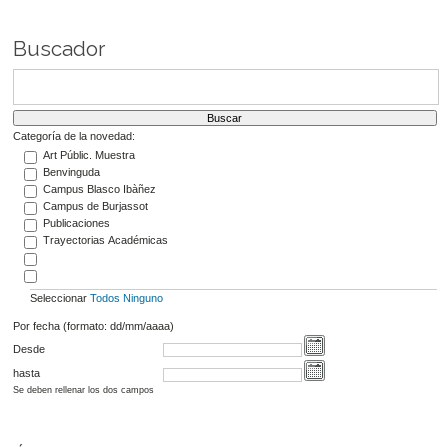
Buscador
Categoría de la novedad:
Art Públic. Muestra
Benvinguda
Campus Blasco Ibàñez
Campus de Burjassot
Publicaciones
Trayectorias Académicas
Seleccionar
Todos
Ninguno
Por fecha (formato: dd/mm/aaaa)
Desde
hasta
Se deben rellenar los dos campos