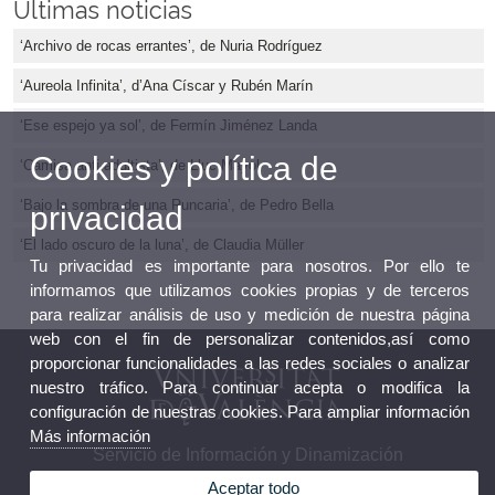
Últimas noticias
‘Archivo de rocas errantes’, de Nuria Rodríguez
‘Aureola Infinita’, d’Ana Císcar y Rubén Marín
‘Ese espejo ya sol’, de Fermín Jiménez Landa
Cookies y política de
‘Camisa anti-adultista’, de Lluc Mayol
‘Bajo la sombra de una Runcaria’, de Pedro Bella
privacidad
‘El lado oscuro de la luna’, de Claudia Müller
Tu privacidad es importante para nosotros. Por ello te
informamos que utilizamos cookies propias y de terceros
para realizar análisis de uso y medición de nuestra página
web con el fin de personalizar contenidos,así como
proporcionar funcionalidades a las redes sociales o analizar
nuestro tráfico. Para continuar acepta o modifica la
configuración de nuestras cookies. Para ampliar información
Más información
Servicio de Información y Dinamización
Aceptar todo