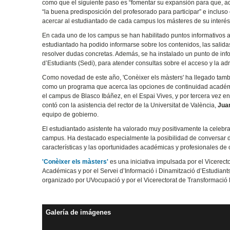
como que el siguiente paso es “fomentar su expansión para que, a
“la buena predisposición del profesorado para participar” e inclus
acercar al estudiantado de cada campus los másteres de su interé
En cada uno de los campus se han habilitado puntos informativos a
estudiantado ha podido informarse sobre los contenidos, las salidas
resolver dudas concretas. Además, se ha instalado un punto de info
d’Estudiants (Sedi), para atender consultas sobre el acceso y la adm
Como novedad de este año, 'Conèixer els màsters' ha llegado tamb
como un programa que acerca las opciones de continuidad académica
el campus de Blasco Ibáñez, en el Espai Vives, y por tercera vez 
contó con la asistencia del rector de la Universitat de València,
Jua
equipo de gobierno.
El estudiantado asistente ha valorado muy positivamente la celebra
campus. Ha destacado especialmente la posibilidad de conversar d
características y las oportunidades académicas y profesionales de c
'Conèixer els màsters'
es una iniciativa impulsada por el Vicerecto
Académicas y por el Servei d’Informació i Dinamització d’Estudian
organizado por UVocupació y por el Vicerectorat de Transformació
Galería de imágenes