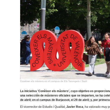
Conèixer els màsters en el campus de Els Tarongers / Sedi
La iniciativa 'Conèixer els màsters', cuyo objetivo es proporcio
una selección de másteres oficiales que se imparten, se ha cele
de abril; en el campus de Burjassot, el 29 de abril; y, por prime
El vicerrector de Estudis i Qualitat,
Javier Roca
, ha valorado muy p