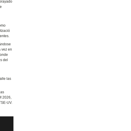
ubrayado
de
como
ització
entes.
dándose
a vez en
donde
os del
s
lle las
ias
EM 2026,
ETSE-UV.