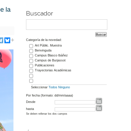
e la
Buscador
Categoría de la novedad:
Art Públic. Muestra
Benvinguda
Campus Blasco Ibàñez
Campus de Burjassot
Publicaciones
Trayectorias Académicas
Seleccionar
Todos
Ninguno
Por fecha (formato: dd/mm/aaaa)
Desde
hasta
Se deben rellenar los dos campos