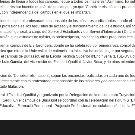
demás de llegar a todos los campus, llegue a todos los másteres”. Asimismo, ha s
o el interés por hacerlo en más de un campus, ya que 'Conèixer els màsters' preten
s, con independencia del campus en el que se impartan.
tendidos por el profesorado responsable de los másteres participantes, donde el
 profesionales, los requisitos de acceso y el funcionamiento de los estudios, así 
rmación general, a cargo del Servei d’Estudiants y del Servei d’Informació i Dinam
isión a los estudios de máster, la preinscripción, las becas y otras preguntas frecu
ién al campus de Els Tarongers, donde se ha celebrado por primera vez, consoli
 que ofrece la Universitat de València. La iniciativa ha tenido lugar por segund
en el campus de Burjassot, en la Escola Tècnica Superior d’Enginyeria (ETSE-UV), 
n Luis Gandía
, del vicerrector de Estudis i Qualitat, Javier Roca, y de otros miembr
ción de 'Conèixer els màsters', según las encuestas realizadas en cada uno de lo
irectamente con el profesorado responsable de los másteres y de conocer con deta
ada titulación.
rat d'Estudis i Qualitat y organizada por la Delegación de la rectora para Trayector
ts (Sedi). En el campus de Burjassot se coordinó con la celebración del Fòrum ST
 Educativa, Formació Permanent i Projecció Professional, en colaboración con la 