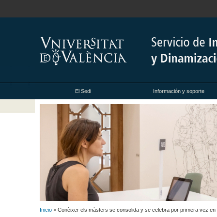
El Sedi
Información y soporte
Inicio
> Conèixer els màsters se consolida y se celebra por primera vez en