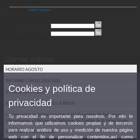
Categoría de la novedad:
Seleccionar
Todos
Ninguno
Por fecha (formato: dd/mm/aaaa)
Desde
hasta
Se deben rellenar los dos campos
Últimas noticias
HORARIO AGOSTO
INFORME CURSO 2024-2025
Cookies y política de
II JORNADAS SIDUV
privacidad
XXVII ENCUENTRO CEDU LA RIOJA
La Universitat de València acoge el XV Encuentro de Defensorías
Tu privacidad es importante para nosotros. Por ello te
Universitarias y Oficinas del Defensor del Pueblo de la Xarxa Vives
informamos que utilizamos cookies propias y de terceros
para realizar análisis de uso y medición de nuestra página
JORNADA TÉCNICA CEDU
web con el fin de personalizar contenidos,así como