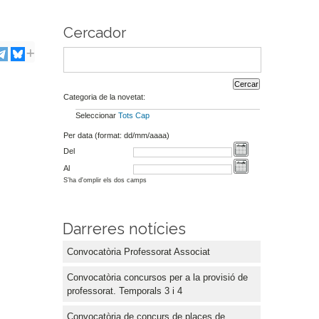
Cercador
Categoria de la novetat:
Seleccionar
Tots
Cap
Per data (format: dd/mm/aaaa)
Del
Al
S'ha d'omplir els dos camps
Darreres notícies
Convocatòria Professorat Associat
Convocatòria concursos per a la provisió de
professorat. Temporals 3 i 4
Convocatòria de concurs de places de