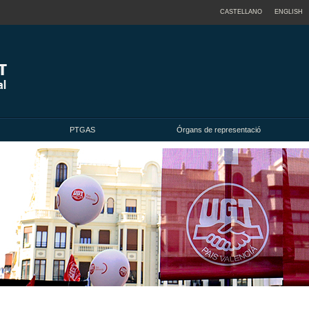
CASTELLANO
ENGLISH
PTGAS
Órgans de representació