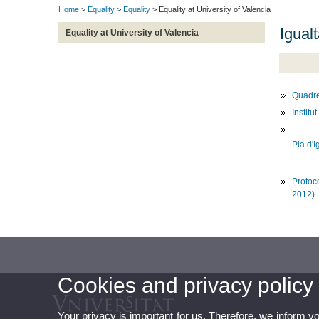
Home
>
Equality
>
Equality
> Equality at University of Valencia
Igualt
Equality at University of Valencia
Quadr
Institu
Pla d'I
Protoco
2012)
Cookies and privacy policy
Your privacy is important for us. Therefore, we inform y