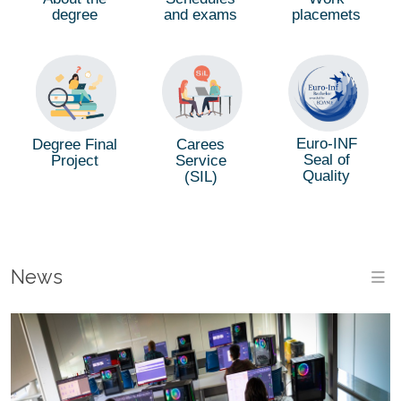
degree
and exams
placemets
Euro-INF
Degree Final
Carees
Seal of
Project
Service
Quality
(SIL)
News
M