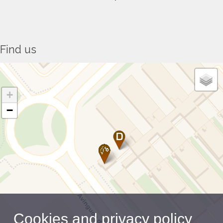
Matemàtiques i Enginyeria Telemàtica
Find us
Cap 10. "GRAU UP" Doble grau en
Matemàtiques i Enginyeria Informàtica
+
−
Cookies and privacy policy