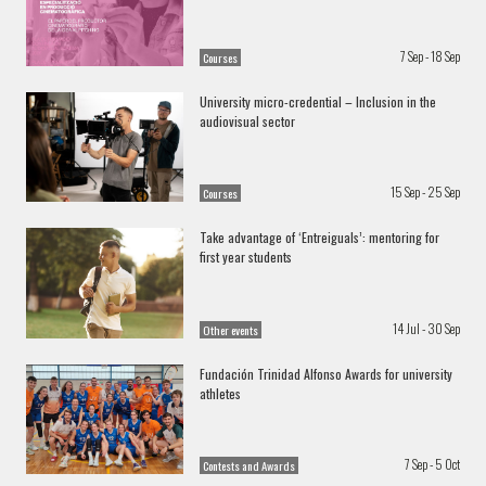
7 Sep - 18 Sep
Courses
University micro-credential – Inclusion in the
audiovisual sector
15 Sep - 25 Sep
Courses
Take advantage of ‘Entreiguals’: mentoring for
first year students
14 Jul - 30 Sep
Other events
Fundación Trinidad Alfonso Awards for university
athletes
7 Sep - 5 Oct
Contests and Awards