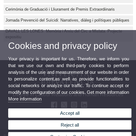
Cerimònia de Graduació i Lliurament de Premis Extraordiinaris
Jornada Prevenció del Suïcidi: Narratives, diàleg i polítiques públiques
DAVALL LES LONES. Memòria i Arxiu del Circ a Mislata. Projecte
expositiu
Cookies and privacy policy
Your privacy is important for us. Therefore, we inform you
that we use our own and third-party cookies to perform
analysis of the use and measurement of our website in order
to personalize content,as well as provide functionalities to
social networks or analyze our traffic. To continue accept or
modify the configuration of our cookies. Get more information
Degree in Labour Relations and Human Resources
More information
Accept all
Reject all
© 2026 UV. - Avenida Tarongers, 4b. 46021 Valencia. Spain. Phone: (+34) 96 382 85 00 Fax: