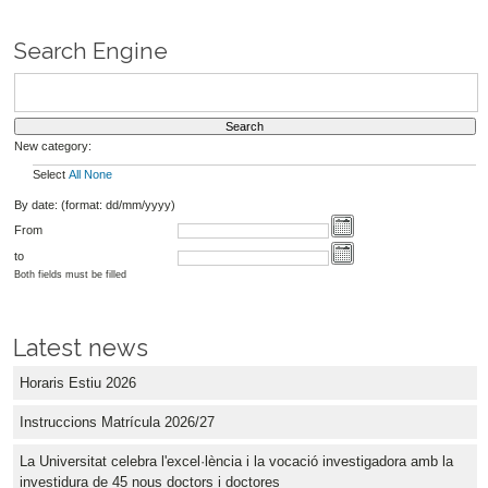
Search Engine
New category:
Select
All
None
By date: (format: dd/mm/yyyy)
From
to
Both fields must be filled
Latest news
Horaris Estiu 2026
Instruccions Matrícula 2026/27
La Universitat celebra l'excel·lència i la vocació investigadora amb la
investidura de 45 nous doctors i doctores