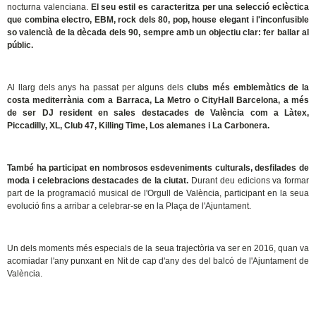
nocturna valenciana.
El seu estil es caracteritza per una selecció eclèctica
que combina electro, EBM, rock dels 80, pop, house elegant i l'inconfusible
so valencià de la dècada dels 90, sempre amb un objectiu clar: fer ballar al
públic.
Al llarg dels anys ha passat per alguns dels
clubs més emblemàtics de la
costa mediterrània com a Barraca, La Metro o CityHall Barcelona, a més
de ser DJ resident en sales destacades de València com a Làtex,
Piccadilly, XL, Club 47, Killing Time, Los alemanes i La Carbonera.
També ha participat en nombrosos esdeveniments culturals, desfilades de
moda i celebracions destacades de la ciutat.
Durant deu edicions va formar
part de la programació musical de l'Orgull de València, participant en la seua
evolució fins a arribar a celebrar-se en la Plaça de l'Ajuntament.
Un dels moments més especials de la seua trajectòria va ser en 2016, quan va
acomiadar l'any punxant en Nit de cap d'any des del balcó de l'Ajuntament de
València.