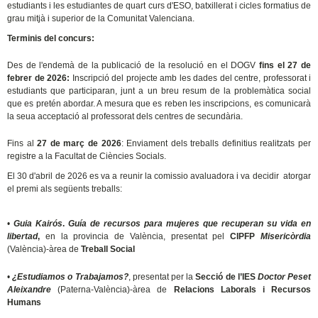
estudiants i les estudiantes de quart curs d'ESO, batxillerat i cicles formatius de
grau mitjà i superior de la Comunitat Valenciana.
Terminis del concurs:
Des de l'endemà de la publicació de la resolució en el DOGV
fins el 27 de
febrer de 2026:
Inscripció del projecte amb les dades del centre, professorat i
estudiants que participaran, junt a un breu resum de la problemàtica social
que es pretén abordar. A mesura que es reben les inscripcions, es comunicarà
la seua acceptació al professorat dels centres de secundària.
Fins al
27 de març de 2026
: Enviament dels treballs definitius realitzats per
registre a la Facultat de Ciències Socials.
El 30 d'abril de 2026 es va a reunir la comissio avaluadora i va decidir atorgar
el premi als següents treballs:
•
Guia Kairós
.
Guía de recursos para mujeres que recuperan su vida en
libertad
,
en la provincia de València, presentat pel
CIPFP
Misericòrdia
(València)-àrea de
Treball Social
•
¿Estudiamos o Trabajamos?
, presentat per la
Secció de l’IES
Doctor
Peset
Aleixandre
(Paterna-València)-àrea de
Relacions Laborals i Recursos
Humans