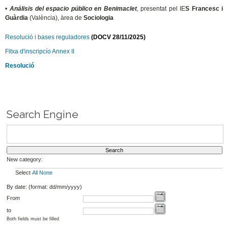
•
Análisis del espacio público en Benimaclet
,
presentat pel IE
S Francesc i
Guàrdia
(València), àrea de
Sociologia
Resolució i bases reguladores
(DOCV 28/11/2025)
Fitxa d'inscripcío Annex II
Resolució
Search Engine
New category:
Select
All
None
By date: (format: dd/mm/yyyy)
From
to
Both fields must be filled