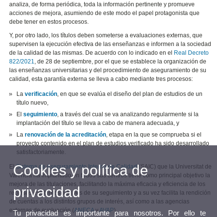
analiza, de forma periódica, toda la información pertinente y promueve
acciones de mejora, asumiendo de este modo el papel protagonista que
debe tener en estos procesos.
Y, por otro lado, los títulos deben someterse a evaluaciones externas, que
supervisen la ejecución efectiva de las enseñanzas e informen a la sociedad
de la calidad de las mismas. De acuerdo con lo indicado en el
Real Decreto
822/2021
, de 28 de septiembre, por el que se establece la organización de
las enseñanzas universitarias y del procedimiento de aseguramiento de su
calidad, esta garantía externa se lleva a cabo mediante tres procesos:
La
verificación
, en que se evalúa el diseño del plan de estudios de un
título nuevo,
El
seguimiento
, a través del cual se va analizando regularmente si la
implantación del título se lleva a cabo de manera adecuada, y
La
renovación de la acreditación
, etapa en la que se comprueba si el
proyecto contenido en el plan de estudios verificado ha sido desarrollado
satisfactoriamente.
Cookies y política de
El
Sistema de Aseguramiento Interno de Calidad
(SAIC) que la Universitat de
València ha implantado en todos sus centros tiene como principal objetivo la
mejora de las titulaciones, facilitando la máxima eficacia y eficiencia de los
privacidad
recursos existentes a través de su seguimiento y a su vez facilita la rendición
de cuentas a los distintos grupos de interés, así como a las agencias
externas de evaluación (
ANECA
y
AVAP
).
Tu privacidad es importante para nosotros. Por ello te