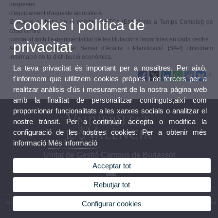
despeses
d'equipament d'aquests laboratoris.
Cookies i política de
El model es basa en el nombre d’ETCs (Estudiants a Temps Complet) de
cada centre
ponderat amb l’experimentalitat de les titulacions impartides en cada centre.
privacitat
Accedint a la web del Servei d'Anàlisi i Planificació [SAP] obtindrem
informació de la distribució econòmica.
La teva privacitat és important per a nosaltres. Per això,
t'informem que utilitzem cookies pròpies i de tercers per a
realitzar anàlisis d'ús i mesurament de la nostra pàgina web
amb la finalitat de personalitzar continguts,així com
proporcionar funcionalitats a les xarxes socials o analitzar el
nostre trànsit. Per a continuar accepta o modifica la
configuració de les nostres cookies. Per a obtenir més
informació
Més informació
Unitat de Gestió Campus de Burjassot
Acceptar tot
Rebutjar tot
Configurar cookies
© 2026 UV. - Av. Vicent Andrés Estellés, 19. 46100 Burjassot. València. Telèfon: (+34) 96 354
43 01