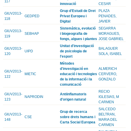
117
innovació
CESAR
Grup d'Estudi de Dret
PLAZA
GIUV2013-
GEDPED
Privat Europeu i
PENADES,
118
Digital
JAVIER
Sistemàtica, evolució
SEGARRA
GIUV2013-
SEBHAP
i biogeografia de
MORAGUES,
119
fongs, algues i plantes
JOSE GABRIEL
Unitat d'investigació
GIUV2013-
BALAGUER
UIPD
de psicologia de
120
SOLA, ISABEL
l'esport
Mètodes
d'investigació en
ALMERICH
GIUV2013-
MIETIC
educació i tecnologies
CERVERO,
122
de la informació i la
GONZALO
comunicació
RECIO
GIUV2013-
Antiinflamatoris
NAPRODIN
IGLESIAS, M
123
d'origen natural
CARMEN
SALCEDO
Grup de recerca
GIUV2013-
BELTRAN,
CSE
sobre drets humans i
148
MARIA DEL
Carta Social Europea
CARMEN