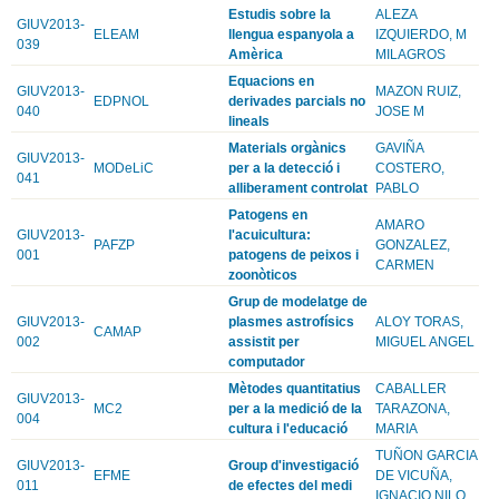
Estudis sobre la
ALEZA
GIUV2013-
ELEAM
llengua espanyola a
IZQUIERDO, M
039
Amèrica
MILAGROS
Equacions en
GIUV2013-
MAZON RUIZ,
EDPNOL
derivades parcials no
040
JOSE M
lineals
Materials orgànics
GAVIÑA
GIUV2013-
MODeLiC
per a la detecció i
COSTERO,
041
alliberament controlat
PABLO
Patogens en
AMARO
GIUV2013-
l'acuicultura:
PAFZP
GONZALEZ,
001
patogens de peixos i
CARMEN
zoonòticos
Grup de modelatge de
GIUV2013-
plasmes astrofísics
ALOY TORAS,
CAMAP
002
assistit per
MIGUEL ANGEL
computador
Mètodes quantitatius
CABALLER
GIUV2013-
MC2
per a la medició de la
TARAZONA,
004
cultura i l'educació
MARIA
TUÑON GARCIA
GIUV2013-
Group d'investigació
EFME
DE VICUÑA,
011
de efectes del medi
IGNACIO NILO