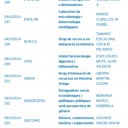
180
colisionadores
A.
Laboratori de
PARDO
GIUV2014-
microbiologia i
ENOLAB
CUBILLOS, M
197
biotecnologia
ISABEL
enològiques
TAMARIT
GIUV2014-
Grup de recerca en
ESCALONA,
INTECO
199
integració econòmica
CECILIO
RICARDO
Unitat farmacologia
ESPLUGUES
GIUV2014-
UFDI
digestiva i
MOTA, JUAN
200
inflamatòria
VICENTE
Grup d'innovació de
SIERRA
GIUV2014-
GIRHA
recursos en Història
MARTIN,
201
Antiga
CESAR
Desigualtats socio-
econòmiques i
MORIANA
GIUV2014-
GENDESPOL
polítiques públiques
MATEO,
202
amb perspectiva de
GABRIELA
gènere
GIUV2014-
Gènere, coneixement,
AGUADO
GECOHIS
203
història i subjectivitat
HIGON, ANA M