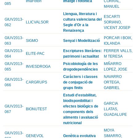
ImaFoton
Imatge i fotonica
CORRAL,
085
MANUEL
Llengua, literatura i
ESCARTI
GIUV2013-
cultura valenciana del
LLICVALSOR
SORIANO,
062
Segle d'Or a la
VICENT JOSEP
Renaixença
GIUV2013-
PORCAR I BOIX,
SIGMO
Senyal i Modelització
063
IOLANDA
GIUV2013-
Escriptures literàries:
FERRER VALLS,
ELITE-PAC
064
patrimoni i actualitat
M TERESA
GIUV2013-
Psicobiología de les
MIÑARRO
INVESDROGA
065
drogodependències
LOPEZ, JOSE
Caràcters i classes
NAVARRO
GIUV2013-
CARGRUPS
de conjugació de
ORTEGA,
066
grups finits
GABRIEL
Estudi d'estabilitat,
biodisponibilitat i
GARCIA
GIUV2013-
efectes biològics de
BIONUTEST
LLATAS,
067
components dels
GUADALUPE
aliments i avaluació
nutricional
MOYA
GIUV2013-
GENEVOL
Genètica evolutiva
SIMARRO,