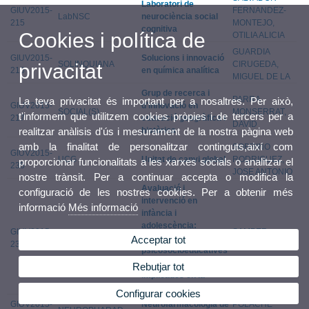
Laboratori de
GIUV2015-
FERNANDEZ-
LabNSC
neurociència social
215
MONTEJO,
cognitiva
Cookies i política de
OTILIA ALICIA
GUARDIA
GIUV2015-
Solucions i innovació
SOLINQUIANA
CIRUGEDA,
privacitat
216
en química analítica
MIGUEL DE LA
Grup de recerca i
PARRA
La teva privacitat és important per a nosaltres. Per això,
GIUV2015-
d'innovació en
SOCIAL(S)
MONSERRAT,
t'informem que utilitzem cookies pròpies i de tercers per a
217
educació geogràfica i
DAVID
històrica
realitzar anàlisis d'ús i mesurament de la nostra pàgina web
amb la finalitat de personalitzar continguts,així com
SOBRINO
GIUV2015-
UCG
Unitat de canvi global
RODRIGUEZ,
proporcionar funcionalitats a les xarxes socials o analitzar el
235
JOSE ANTONIO
nostre trànsit. Per a continuar accepta o modifica la
Avaluació i
configuració de les nostres cookies. Per a obtenir més
intervenció en
informació
Més informació
infància i
adolescència:
GIUV2015-
SAMPER
EVAIN
Variables
Acceptar tot
236
GARCIA, PAULA
psicosocioeducatives
i emocionals
Rebutjar tot
implicades en la
conducta prosocial
Configurar cookies
GIUV2015-
Neurofarmacologia de
POLACHE