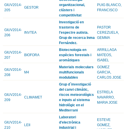
GIUV2014-
organitzacional,
PUIG BLANCO,
GESTOR
205
clústers i
FRANCISCO
competitivitat
Investigació en
trastorns de
PASTOR
GIUV2014-
INVTEA
l'espectre autista.
CEREZUELA,
206
Grup de recerca Inma
GEMMA
Fernández.
Biotecnologia en
ARRILLAGA
GIUV2014-
BIOFORA
espècies forestals i
MATEOS,
207
aromàtiques
ISABEL
Materials moleculars
GOMEZ
GIUV2014-
M4
multifuncionals
GARCIA,
208
modulables
CARLOS JOSE
Grup d´investigació
del canvi climàtic,
ESTRELA
GIUV2014-
riscos meteorològics
CLIMAMET
NAVARRO,
209
e inputs al sistema
MARIA JOSE
hidrològic en el
Mediterrani
Laboratori
ESTEVE
GIUV2014-
d'electrònica
LEII
GOMEZ,
210
industrial i