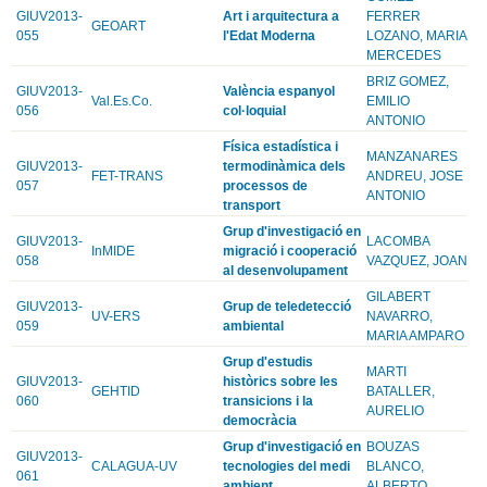
GIUV2013-
Art i arquitectura a
FERRER
GEOART
055
l'Edat Moderna
LOZANO, MARIA
MERCEDES
BRIZ GOMEZ,
GIUV2013-
València espanyol
Val.Es.Co.
EMILIO
056
col·loquial
ANTONIO
Física estadística i
MANZANARES
GIUV2013-
termodinàmica dels
FET-TRANS
ANDREU, JOSE
057
processos de
ANTONIO
transport
Grup d'investigació en
GIUV2013-
LACOMBA
InMIDE
migració i cooperació
058
VAZQUEZ, JOAN
al desenvolupament
GILABERT
GIUV2013-
Grup de teledetecció
UV-ERS
NAVARRO,
059
ambiental
MARIA AMPARO
Grup d'estudis
MARTI
GIUV2013-
històrics sobre les
GEHTID
BATALLER,
060
transicions i la
AURELIO
democràcia
Grup d'investigació en
BOUZAS
GIUV2013-
CALAGUA-UV
tecnologies del medi
BLANCO,
061
ambient
ALBERTO