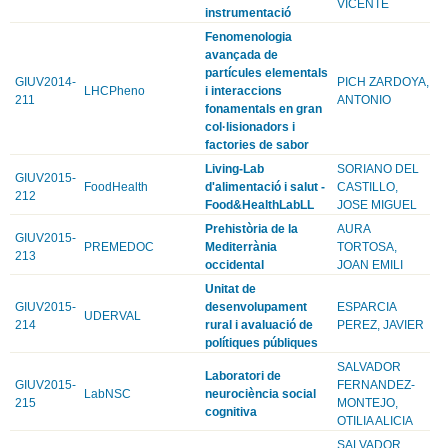
VICENTE
instrumentació
Fenomenologia
avançada de
partícules elementals
GIUV2014-
PICH ZARDOYA,
LHCPheno
i interaccions
211
ANTONIO
fonamentals en gran
col·lisionadors i
factories de sabor
Living-Lab
SORIANO DEL
GIUV2015-
FoodHealth
d'alimentació i salut -
CASTILLO,
212
Food&HealthLabLL
JOSE MIGUEL
Prehistòria de la
AURA
GIUV2015-
PREMEDOC
Mediterrània
TORTOSA,
213
occidental
JOAN EMILI
Unitat de
GIUV2015-
desenvolupament
ESPARCIA
UDERVAL
214
rural i avaluació de
PEREZ, JAVIER
polítiques públiques
SALVADOR
Laboratori de
GIUV2015-
FERNANDEZ-
LabNSC
neurociència social
215
MONTEJO,
cognitiva
OTILIA ALICIA
SALVADOR