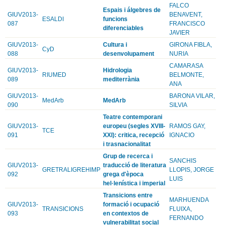
FALCO
Espais i álgebres de
GIUV2013-
BENAVENT,
ESALDI
funcions
087
FRANCISCO
diferenciables
JAVIER
GIUV2013-
Cultura i
GIRONA FIBLA,
CyD
088
desenvolupament
NURIA
CAMARASA
GIUV2013-
Hidrologia
RIUMED
BELMONTE,
089
mediterrània
ANA
GIUV2013-
BARONA VILAR,
MedArb
MedArb
090
SILVIA
Teatre contemporani
GIUV2013-
europeu (segles XVIII-
RAMOS GAY,
TCE
091
XXI): critica, recepció
IGNACIO
i trasnacionalitat
Grup de recerca i
SANCHIS
GIUV2013-
traducció de literatura
GRETRALIGREHIMP
LLOPIS, JORGE
092
grega d'època
LUIS
hel·lenística i imperial
Transicions entre
MARHUENDA
GIUV2013-
formació i ocupació
TRANSICIONS
FLUIXA,
093
en contextos de
FERNANDO
vulnerabilitat social