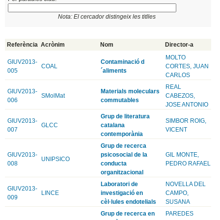
Nota: El cercador distingeix les titlles
Referència
Acrònim
Nom
Director-a
MOLTO
GIUV2013-
Contaminació d
COAL
CORTES, JUAN
005
´aliments
CARLOS
REAL
GIUV2013-
Materials moleculars
SMolMat
CABEZOS,
006
commutables
JOSE ANTONIO
Grup de literatura
GIUV2013-
SIMBOR ROIG,
GLCC
catalana
007
VICENT
contemporània
Grup de recerca
GIUV2013-
psicosocial de la
GIL MONTE,
UNIPSICO
008
conducta
PEDRO RAFAEL
organitzacional
Laboratori de
NOVELLA DEL
GIUV2013-
LINCE
investigació en
CAMPO,
009
cèl·lules endotelials
SUSANA
Grup de recerca en
PAREDES