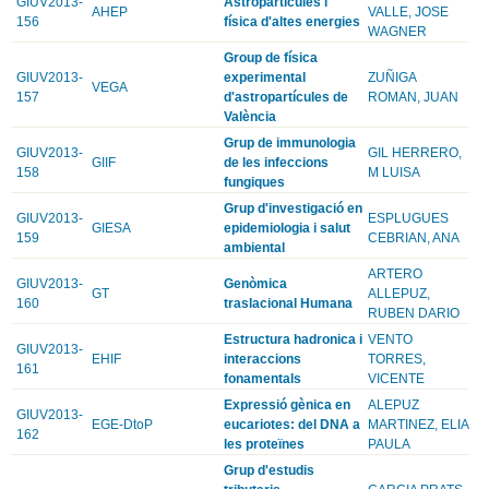
GIUV2013-
Astropartícules i
AHEP
VALLE, JOSE
156
física d'altes energies
WAGNER
Group de física
GIUV2013-
experimental
ZUÑIGA
VEGA
157
d'astropartícules de
ROMAN, JUAN
València
Grup de immunologia
GIUV2013-
GIL HERRERO,
GIIF
de les infeccions
158
M LUISA
fungiques
Grup d'investigació en
GIUV2013-
ESPLUGUES
GIESA
epidemiologia i salut
159
CEBRIAN, ANA
ambiental
ARTERO
GIUV2013-
Genòmica
GT
ALLEPUZ,
160
traslacional Humana
RUBEN DARIO
Estructura hadronica i
VENTO
GIUV2013-
EHIF
interaccions
TORRES,
161
fonamentals
VICENTE
Expressió gènica en
ALEPUZ
GIUV2013-
EGE-DtoP
eucariotes: del DNA a
MARTINEZ, ELIA
162
les proteïnes
PAULA
Grup d'estudis