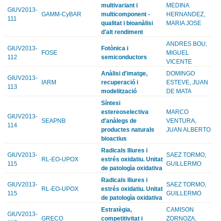
multivariant i
MEDINA
GIUV2013-
GAMM-CyBAR
multicomponent -
HERNANDEZ,
111
qualitat i bioanàlisi
MARIA JOSE
d'alt rendiment
ANDRES BOU,
GIUV2013-
Fotònica i
FOSE
MIGUEL
112
semiconductors
VICENTE
Anàlisi d'imatge,
DOMINGO
GIUV2013-
IARM
recuperació i
ESTEVE, JUAN
113
modelització
DE MATA
Síntesi
estereoselectiva
MARCO
GIUV2013-
SEAPNB
d'anàlegs de
VENTURA,
114
productes naturals
JUAN ALBERTO
bioactius
Radicals lliures i
GIUV2013-
SAEZ TORMO,
RL-EO-UPOX
estrés oxidatiu. Unitat
115
GUILLERMO
de patologìa oxidativa
Radicals lliures i
GIUV2013-
SAEZ TORMO,
RL-EO-UPOX
estrés oxidatiu. Unitat
115
GUILLERMO
de patologìa oxidativa
Estratègia,
CAMISON
GIUV2013-
GRECO
competitivitat i
ZORNOZA,