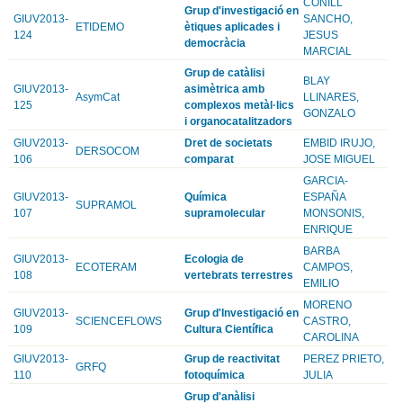
CONILL
Grup d'investigació en
GIUV2013-
SANCHO,
ETIDEMO
ètiques aplicades i
124
JESUS
democràcia
MARCIAL
Grup de catàlisi
BLAY
GIUV2013-
asimètrica amb
AsymCat
LLINARES,
125
complexos metàl·lics
GONZALO
i organocatalitzadors
GIUV2013-
Dret de societats
EMBID IRUJO,
DERSOCOM
106
comparat
JOSE MIGUEL
GARCIA-
GIUV2013-
Química
ESPAÑA
SUPRAMOL
107
supramolecular
MONSONIS,
ENRIQUE
BARBA
GIUV2013-
Ecologia de
ECOTERAM
CAMPOS,
108
vertebrats terrestres
EMILIO
MORENO
GIUV2013-
Grup d'Investigació en
SCIENCEFLOWS
CASTRO,
109
Cultura Científica
CAROLINA
GIUV2013-
Grup de reactivitat
PEREZ PRIETO,
GRFQ
110
fotoquímica
JULIA
Grup d'anàlisi