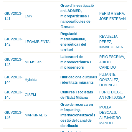
Grup d' investigació
en LADMER,
GIUV2013-
PERIS RIBERA,
LMN
micropartÍcules i
141
JOSE ESTEBAN
nanopartÍcules de
fàrmacs
Regulació
REVUELTA
GIUV2013-
mediambiental,
LEGAMBIENTAL
PEREZ,
142
energètica i del
INMACULADA
territori
Laboratori de
REIG ESCRIVA,
GIUV2013-
MEMSLab
microelectrònica i
ABILIO
143
microsensors
CANDIDO
PUJANTE
GIUV2013-
Hibridacions culturals
Hybrida
GONZALEZ,
144
i identitats migrants
DOMINGO
GIUV2013-
Cultures i societats
FURIO DIEGO,
CiSEM
145
de l'Edat Mitjana
ANTONI JOSEP
Grup de recerca en
MOLLA
màrqueting,
GIUV2013-
DESCALS,
MARKINADIS
internacionalització i
146
ALEJANDRO
gestió del canal de
MANUEL
distribució