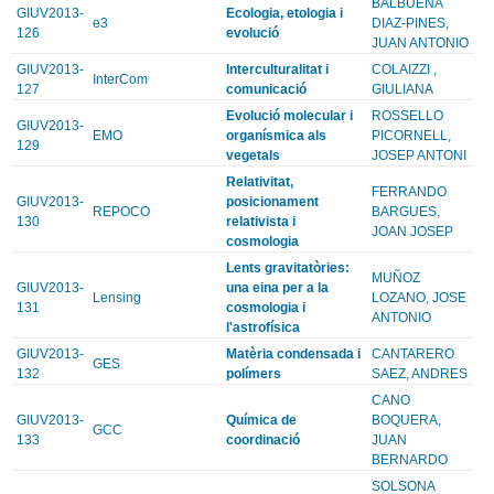
BALBUENA
GIUV2013-
Ecologia, etologia i
e3
DIAZ-PINES,
126
evolució
JUAN ANTONIO
GIUV2013-
Interculturalitat i
COLAIZZI ,
InterCom
127
comunicació
GIULIANA
Evolució molecular i
ROSSELLO
GIUV2013-
EMO
organísmica als
PICORNELL,
129
vegetals
JOSEP ANTONI
Relativitat,
FERRANDO
GIUV2013-
posicionament
REPOCO
BARGUES,
130
relativista i
JOAN JOSEP
cosmologia
Lents gravitatòries:
MUÑOZ
GIUV2013-
una eina per a la
Lensing
LOZANO, JOSE
131
cosmologia i
ANTONIO
l'astrofísica
GIUV2013-
Matèria condensada i
CANTARERO
GES
132
polímers
SAEZ, ANDRES
CANO
GIUV2013-
Química de
BOQUERA,
GCC
133
coordinació
JUAN
BERNARDO
SOLSONA