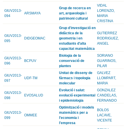
VIDAL
Grup de recerca en
GIUV2013-
LORENZO,
ARSMAYA
art, arqueologia i
094
MARIA
patrimoni cultural
CRISTINA
Grup d'investigació en
didàctica de la
GUTIERREZ
GIUV2013-
DIDGEOMAC
geometria i en
RODRIGUEZ,
095
estudiants d'alta
ANGEL
capacitat matemàtica
Biologia de la
SORIANO
GIUV2013-
BCPUV
conservació de
GUARINOS,
096
plantes
PILAR
Unitat de disseny de
GALVEZ
GIUV2013-
UDF-TM
fàrmacs i topologia
LLOMPART,
097
molecular
MARIA
Evolució i salut:
GONZALEZ
GIUV2013-
EVOSALUD
evolució experimental
CANDELAS,
098
i epidemiologia
FERNANDO
Optimització i models
BOLOS
GIUV2013-
matemàtics per a
OMMEE
LACAVE,
099
l'economia i
VICENTE
l'empresa