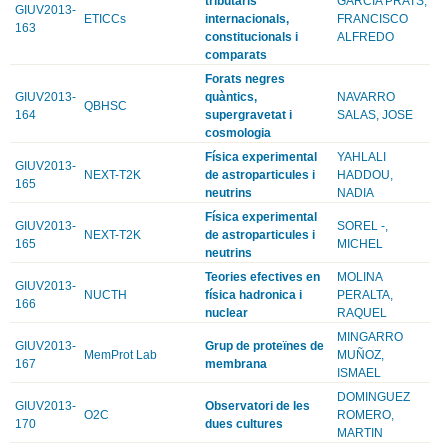
tributaris
GARCIA PRATS,
GIUV2013-
ETICCs
internacionals,
FRANCISCO
163
constitucionals i
ALFREDO
comparats
Forats negres
GIUV2013-
quàntics,
NAVARRO
QBHSC
164
supergravetat i
SALAS, JOSE
cosmologia
Física experimental
YAHLALI
GIUV2013-
NEXT-T2K
de astroparticules i
HADDOU,
165
neutrins
NADIA
Física experimental
GIUV2013-
SOREL -,
NEXT-T2K
de astroparticules i
165
MICHEL
neutrins
Teories efectives en
MOLINA
GIUV2013-
NUCTH
física hadronica i
PERALTA,
166
nuclear
RAQUEL
MINGARRO
GIUV2013-
Grup de proteïnes de
MemProt Lab
MUÑOZ,
167
membrana
ISMAEL
DOMINGUEZ
GIUV2013-
Observatori de les
O2C
ROMERO,
170
dues cultures
MARTIN