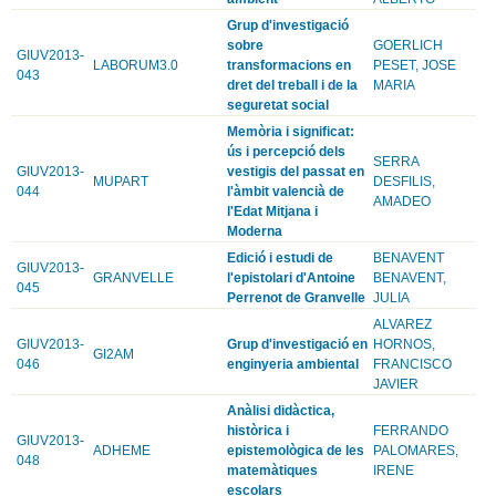
Grup d'investigació
sobre
GOERLICH
GIUV2013-
LABORUM3.0
transformacions en
PESET, JOSE
043
dret del treball i de la
MARIA
seguretat social
Memòria i significat:
ús i percepció dels
SERRA
GIUV2013-
vestigis del passat en
MUPART
DESFILIS,
044
l'àmbit valencià de
AMADEO
l'Edat Mitjana i
Moderna
Edició i estudi de
BENAVENT
GIUV2013-
GRANVELLE
l'epistolari d'Antoine
BENAVENT,
045
Perrenot de Granvelle
JULIA
ALVAREZ
GIUV2013-
Grup d'investigació en
HORNOS,
GI2AM
046
enginyeria ambiental
FRANCISCO
JAVIER
Anàlisi didàctica,
històrica i
FERRANDO
GIUV2013-
ADHEME
epistemològica de les
PALOMARES,
048
matemàtiques
IRENE
escolars