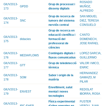
ROSADO
GIUV2013-
Grup de processat i
GPDD
MUÑOZ,
173
disseny digitals
ALFREDO
Grup de recerca de
SAN MIGUEL
GIUV2013-
SNC
tumors del sistema
DIEZ, TERESA
174
nerviós central
CONSUELO
Grup de recerca en
educació científica i
CANTO
GIUV2013-
didacies
formació del
DOMENECH,
175
professorat de
JOSE RAFAEL
ciències
GIUV2013-
Continguts digitals i
LOPEZ GARCIA,
MEDIAFLOWS
176
fluxos comunicatius
GUILLERMO
GIUV2013-
Grup de teledetecció
VALOR I MICO,
GTT
177
tèrmica
ENRIC
HERNANDEZ
GIUV2013-
Sabor i origin de la
SOM
GAMAZO, M
178
matèria
PILAR
Envelliment, salut
GIUV2013-
REDOLAT
ENVEST
mental i noves
179
IBORRA, ROSA
tecnologies
Física experimental
FUSTER
GIUV2013-
IFIC-EHEP
d'altes energies en
VERDU, JUAN