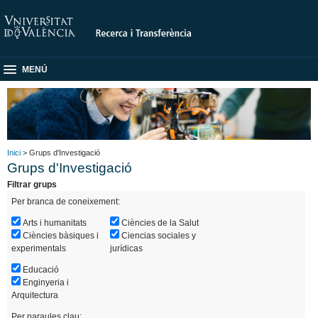
MENÚ
Inici
> Grups d'Investigació
Grups d'Investigació
Filtrar grups
Per branca de coneixement:
Arts i humanitats
Ciències de la Salut
Ciències bàsiques i
Ciencias sociales y
experimentals
jurídicas
Educació
Enginyeria i
Arquitectura
Per paraules clau: