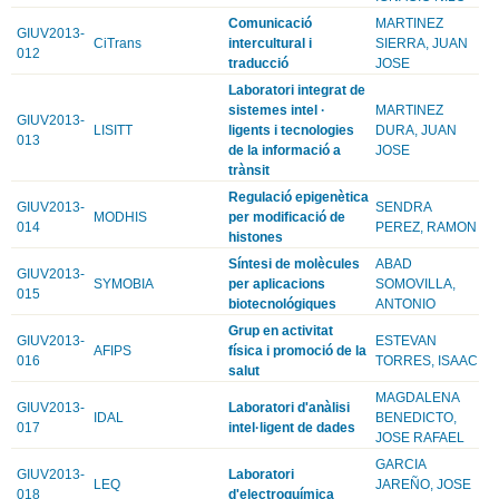
Comunicació
MARTINEZ
GIUV2013-
CiTrans
intercultural i
SIERRA, JUAN
012
traducció
JOSE
Laboratori integrat de
sistemes intel ·
MARTINEZ
GIUV2013-
LISITT
ligents i tecnologies
DURA, JUAN
013
de la informació a
JOSE
trànsit
Regulació epigenètica
GIUV2013-
SENDRA
MODHIS
per modificació de
014
PEREZ, RAMON
histones
Síntesi de molècules
ABAD
GIUV2013-
SYMOBIA
per aplicacions
SOMOVILLA,
015
biotecnológiques
ANTONIO
Grup en activitat
GIUV2013-
ESTEVAN
AFIPS
física i promoció de la
016
TORRES, ISAAC
salut
MAGDALENA
GIUV2013-
Laboratori d'anàlisi
IDAL
BENEDICTO,
017
intel·ligent de dades
JOSE RAFAEL
GARCIA
GIUV2013-
Laboratori
LEQ
JAREÑO, JOSE
018
d'electroquímica