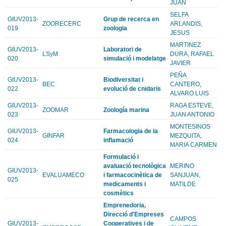
JUAN
SELFA
GIUV2013-
Grup de recerca en
ZOORECERC
ARLANDIS,
019
zoologia
JESUS
MARTINEZ
GIUV2013-
Laboratori de
LSyM
DURA, RAFAEL
020
simulació i modelatge
JAVIER
PEÑA
GIUV2013-
Biodiversitat i
BEC
CANTERO,
022
evolució de cnidaris
ALVARO LUIS
GIUV2013-
RAGA ESTEVE,
ZOOMAR
Zoología marina
023
JUAN ANTONIO
MONTESINOS
GIUV2013-
Farmacologia de la
GINFAR
MEZQUITA,
024
inflamació
MARIA CARMEN
Formulació i
avaluació tecnològica
MERINO
GIUV2013-
EVALUAMECO
i farmacocinètica de
SANJUAN,
025
medicaments i
MATILDE
cosmètics
Emprenedoria,
Direcció d'Empreses
CAMPOS
GIUV2013-
Cooperatives i de