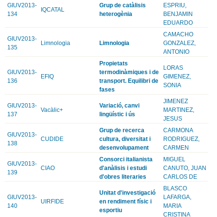
GIUV2013-
Grup de catàlisis
ESPRIU,
IQCATAL
134
heterogènia
BENJAMIN
EDUARDO
CAMACHO
GIUV2013-
Limnologia
Limnologia
GONZALEZ,
135
ANTONIO
Propietats
LORAS
GIUV2013-
termodinàmiques i de
EFIQ
GIMENEZ,
136
transport. Equilibri de
SONIA
fases
JIMENEZ
GIUV2013-
Variació, canvi
Vacàlic+
MARTINEZ,
137
lingüístic i ús
JESUS
Grup de recerca
CARMONA
GIUV2013-
CUDIDE
cultura, diversitat i
RODRIGUEZ,
138
desenvolupament
CARMEN
Consorci italianista
MIGUEL
GIUV2013-
CIAO
d'anàlisis i estudi
CANUTO, JUAN
139
d'obres literaries
CARLOS DE
BLASCO
Unitat d'investigació
GIUV2013-
LAFARGA,
UIRFIDE
en rendiment físic i
140
MARIA
esportiu
CRISTINA