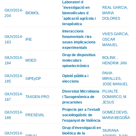
Laboratori d
´investigació en
REAL GARCIA,
GIUV2014-
BIOMOL
biomolècules d
MARIA
204
´aplicació agrícola i
DOLORES
terapèutica
Interaccions
VIVES GARCIA,
GIUV2014-
fonamentals i les
IFIE
OSCAR
183
seues implicacions
MANUEL
experimentals
Grup de dispositius
GIUV2014-
BOLINK ,
MOED
moleculars
184
HENDRIK JAN
optoelectrònics
PAVIA
GIUV2014-
Opinió pública i
GIPEyOP
MIRALLES,
185
eleccions
JOSE MANUEL
Diversitat Microbiana
PUJALTE
GIUV2014-
TAXGEN-PRO
i Taxogenòmica de
DOMARCO, M
187
procariotes
JESUS
Projecte per a l'estudi
GIUV2014-
GOMEZ DEVIS,
PRESEVAL
sociolingüístic de
188
MARIA BEGOÑA
l'espanyol de València
Grup d'investigació en
SIURANA
GIUV2014-
bioètica de la
GIBUV
APARISI, JUAN