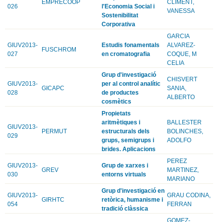
EMPRECOOP
CLIMENT,
026
l'Economia Social i
VANESSA
Sostenibilitat
Corporativa
GARCIA
GIUV2013-
Estudis fonamentals
ALVAREZ-
FUSCHROM
027
en cromatografia
COQUE, M
CELIA
Grup d'investigació
CHISVERT
GIUV2013-
per al control analític
GICAPC
SANIA,
028
de productes
ALBERTO
cosmètics
Propietats
aritmètiques i
BALLESTER
GIUV2013-
PERMUT
estructurals dels
BOLINCHES,
029
grups, semigrups i
ADOLFO
brides. Aplicacions
PEREZ
GIUV2013-
Grup de xarxes i
GREV
MARTINEZ,
030
entorns virtuals
MARIANO
Grup d'investigació en
GIUV2013-
GRAU CODINA,
GIRHTC
retòrica, humanisme i
054
FERRAN
tradició clàssica
GOMEZ-