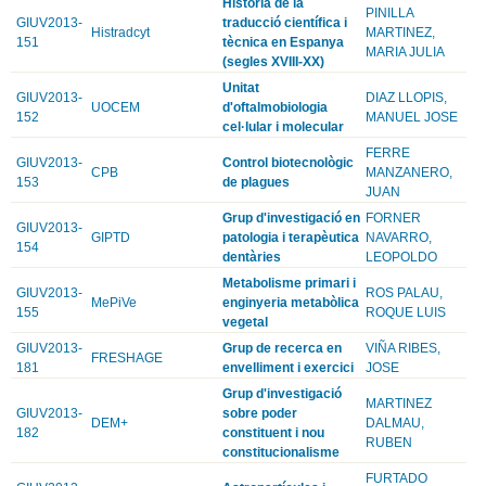
Història de la
PINILLA
GIUV2013-
traducció científica i
Histradcyt
MARTINEZ,
151
tècnica en Espanya
MARIA JULIA
(segles XVIII-XX)
Unitat
GIUV2013-
DIAZ LLOPIS,
UOCEM
d'oftalmobiologia
152
MANUEL JOSE
cel·lular i molecular
FERRE
GIUV2013-
Control biotecnològic
CPB
MANZANERO,
153
de plagues
JUAN
Grup d'investigació en
FORNER
GIUV2013-
GIPTD
patologia i terapèutica
NAVARRO,
154
dentàries
LEOPOLDO
Metabolisme primari i
GIUV2013-
ROS PALAU,
MePiVe
enginyeria metabòlica
155
ROQUE LUIS
vegetal
GIUV2013-
Grup de recerca en
VIÑA RIBES,
FRESHAGE
181
envelliment i exercici
JOSE
Grup d'investigació
MARTINEZ
GIUV2013-
sobre poder
DEM+
DALMAU,
182
constituent i nou
RUBEN
constitucionalisme
FURTADO