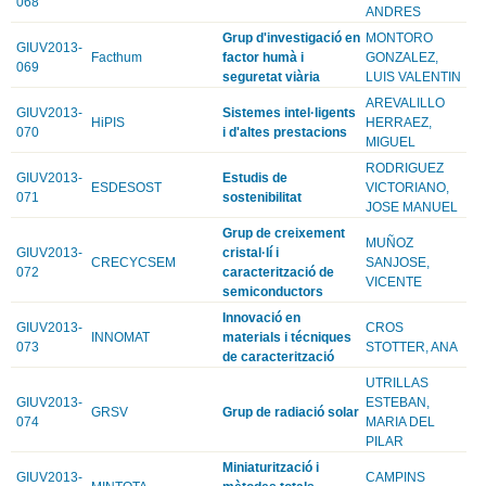
068
ANDRES
Grup d'investigació en
MONTORO
GIUV2013-
Facthum
factor humà i
GONZALEZ,
069
seguretat viària
LUIS VALENTIN
AREVALILLO
GIUV2013-
Sistemes intel·ligents
HiPIS
HERRAEZ,
070
i d'altes prestacions
MIGUEL
RODRIGUEZ
GIUV2013-
Estudis de
ESDESOST
VICTORIANO,
071
sostenibilitat
JOSE MANUEL
Grup de creixement
MUÑOZ
GIUV2013-
cristal·lí i
CRECYCSEM
SANJOSE,
072
caracterització de
VICENTE
semiconductors
Innovació en
GIUV2013-
CROS
INNOMAT
materials i técniques
073
STOTTER, ANA
de caracterització
UTRILLAS
GIUV2013-
ESTEBAN,
GRSV
Grup de radiació solar
074
MARIA DEL
PILAR
Miniaturització i
GIUV2013-
CAMPINS