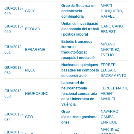
Grup de Recerca en
MARTI
GIUV2013-
GROC
optimització
CUNQUERO,
049
combinatòria
RAFAEL
Unitat de investigació
GIUV2013-
CANO CANO,
ECOLAB
d'economia del treball
050
ERNEST
i política laboral
Estudis francesos
MIÑANO
GIUV2013-
literaris i
EFRAREME
MARTINEZ,
051
traductològics:
EVELIO
recepció i mediació
Nucleases químiques
FERRER
GIUV2013-
NQCC
basades en composts
LLUSAR,
052
de coordinació
SACRAMENTO
Laboratori de
neuroanatomia
TERUEL MARTI,
GIUV2013-
NEUROFUNC
funcional comparada
VICENT
053
de la Universitat de
MANUEL
València
Grup
NAVARRO
GIUV2013-
GEO
d'electromagnetisme i
CAMBA,
084
ones
ENRIQUE
MARTINEZ
GIUV2013-