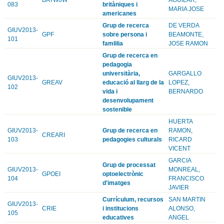
083
britàniques i
MARIA JOSE
americanes
Grup de recerca
DE VERDA
GIUV2013-
GPF
sobre persona i
BEAMONTE,
101
famlilia
JOSE RAMON
Grup de recerca en
pedagogia
universitària,
GARGALLO
GIUV2013-
GREAV
educació al llarg de la
LOPEZ,
102
vida i
BERNARDO
desenvolupament
sostenible
HUERTA
GIUV2013-
Grup de recerca en
RAMON,
CREARI
103
pedagogies culturals
RICARD
VICENT
GARCIA
Grup de processat
GIUV2013-
MONREAL,
GPOEI
optoelectrònic
104
FRANCISCO
d'imatges
JAVIER
Currículum, recursos
SAN MARTIN
GIUV2013-
CRIE
i institucions
ALONSO,
105
educatives
ANGEL