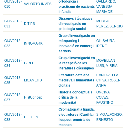
GIUV2013-
ortodòncia i
GALLARDO,
VALORTO-INVES
010
practicum de pacients
VANESSA
infantils
MARIA DE
Dissenys i tècniques
GIUV2013-
MURGUI
DITIPS
d'investigació en
031
PEREZ, SERGIO
psicologia social
Grup d'investigació en
GIUV2013-
màrqueting i
GIL SAURA,
INNOMARK
033
innovació en comerç i
IRENE
serveis
Grup d'investigació en
GIUV2013-
MOVELLAN
GIRLC
la recepció de les
034
LUIS, MIREIA
literatures clàssiques
Literatura catalana
CANTAVELLA
GIUV2013-
LICAMEHD
medieval i humanitats
CHIVA, ROSER
035
digitals
ANNA
Història conceptual i
ONCINA
GIUV2013-
HistConcep
crítica de la
COVES,
037
modernitat
FAUSTINO
Cromatografia liquida,
GIUV2013-
electroforesi Capil·lar
SIMO ALFONSO,
CLECEM
038
i espectrometria de
ERNESTO
masses