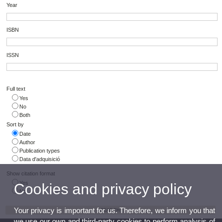
Year
ISBN
ISSN
Full text
Yes
No
Both
Sort by
Date
Author
Publication types
Data d'adquisició
Show citation format
Yes
Cookies and privacy policy
No
Your privacy is important for us. Therefore, we inform you that
we use our own and third-party cookies to perform analysis of