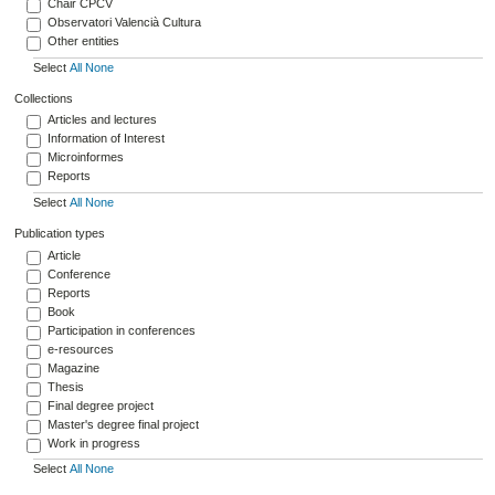
Chair CPCV
Observatori Valencià Cultura
Other entities
Select
All
None
Collections
Articles and lectures
Information of Interest
Microinformes
Reports
Select
All
None
Publication types
Article
Conference
Reports
Book
Participation in conferences
e-resources
Magazine
Thesis
Final degree project
Master's degree final project
Work in progress
Select
All
None