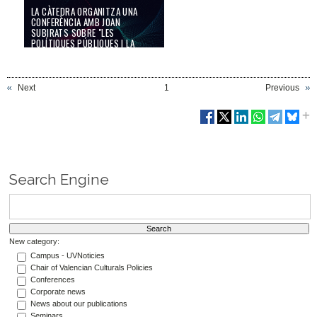
LA CÀTEDRA ORGANITZA UNA
CONFERÈNCIA AMB JOAN
SUBIRATS SOBRE "LES
POLÍTIQUES PÚBLIQUES I LA
CIUTADANIA CULTURAL"
22/11/22
Next
1
Previous
Search Engine
New category:
Campus - UVNoticies
Chair of Valencian Culturals Policies
Conferences
Corporate news
News about our publications
Seminars