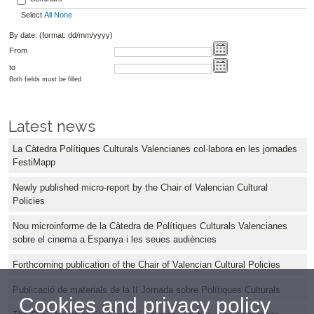
Select
All
None
By date: (format: dd/mm/yyyy)
From
to
Both fields must be filled
Latest news
La Càtedra Polítiques Culturals Valencianes col·labora en les jornades
FestiMapp
Newly published micro-report by the Chair of Valencian Cultural
Policies
Nou microinforme de la Càtedra de Polítiques Culturals Valencianes
sobre el cinema a Espanya i les seues audiències
Forthcoming publication of the Chair of Valencian Cultural Policies
Publicació de materials de la II Jornada sobre Polítiques Culturals
Cookies and privacy policy