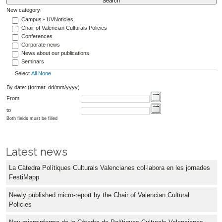
New category:
Campus - UVNoticies
Chair of Valencian Culturals Policies
Conferences
Corporate news
News about our publications
Seminars
Select
All
None
By date: (format: dd/mm/yyyy)
From
to
Both fields must be filled
Latest news
La Càtedra Polítiques Culturals Valencianes col·labora en les jornades
FestiMapp
Newly published micro-report by the Chair of Valencian Cultural
Policies