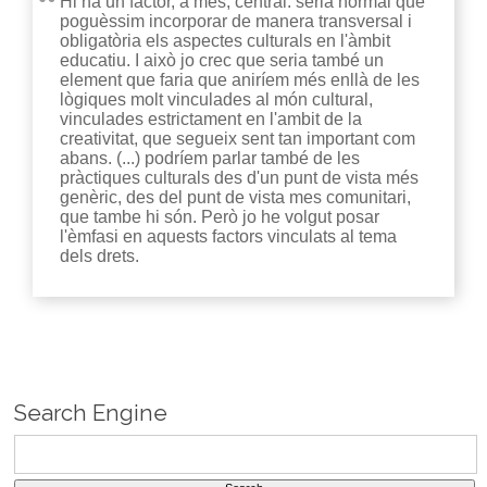
Hi ha un factor, a més, central: seria normal que
poguèssim incorporar de manera transversal i
obligatòria els aspectes culturals en l'àmbit
educatiu. I això jo crec que seria també un
element que faria que aniríem més enllà de les
lògiques molt vinculades al món cultural,
vinculades estrictament en l'ambit de la
creativitat, que segueix sent tan important com
abans. (...) podríem parlar també de les
pràctiques culturals des d'un punt de vista més
genèric, des del punt de vista mes comunitari,
que tambe hi són. Però jo he volgut posar
l'èmfasi en aquests factors vinculats al tema
dels drets.
Search Engine