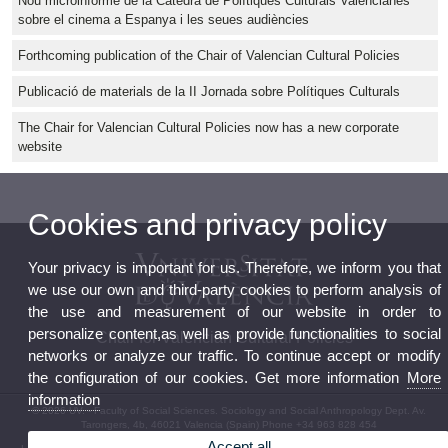
Nou microinforme de la Càtedra de Polítiques Culturals Valencianes
sobre el cinema a Espanya i les seues audiències
Forthcoming publication of the Chair of Valencian Cultural Policies
Publicació de materials de la II Jornada sobre Polítiques Culturals
The Chair for Valencian Cultural Policies now has a new corporate
website
Cookies and privacy policy
Your privacy is important for us. Therefore, we inform you that
we use our own and third-party cookies to perform analysis of
the use and measurement of our website in order to
personalize content,as well as provide functionalities to social
Chair for Valencian Cultural Policies
networks or analyze our traffic. To continue accept or modify
the configuration of our cookies. Get more information
More
information
© 2026 UV. - Faculty of Social Sciences. Sociology and Social Anthropology Dept. Av.
Tarongers, 4b, 46021 Valencia (Spain) Phone +34 963 828 454
Accept all