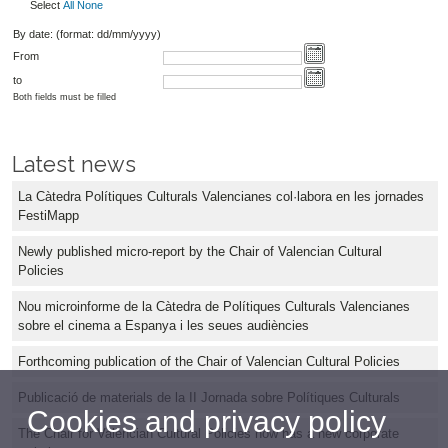
Select
All
None
By date: (format: dd/mm/yyyy)
From
to
Both fields must be filled
Latest news
La Càtedra Polítiques Culturals Valencianes col·labora en les jornades
FestiMapp
Newly published micro-report by the Chair of Valencian Cultural
Policies
Nou microinforme de la Càtedra de Polítiques Culturals Valencianes
sobre el cinema a Espanya i les seues audiències
Forthcoming publication of the Chair of Valencian Cultural Policies
Publicació de materials de la II Jornada sobre Polítiques Culturals
Cookies and privacy policy
The Chair for Valencian Cultural Policies now has a new corporate