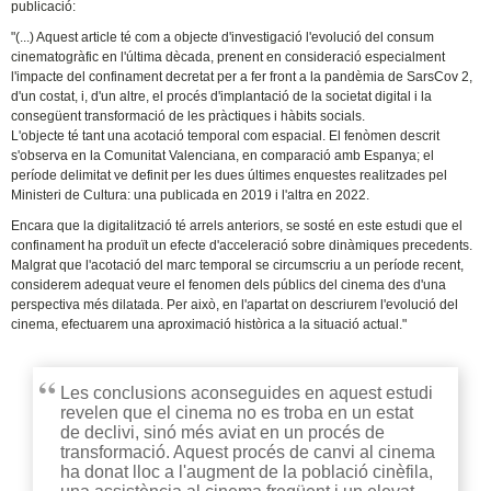
publicació:
"(...) Aquest article té com a objecte d'investigació l'evolució del consum
cinematogràfic en l'última dècada, prenent en consideració especialment
l'impacte del confinament decretat per a fer front a la pandèmia de SarsCov 2,
d'un costat, i, d'un altre, el procés d'implantació de la societat digital i la
consegüent transformació de les pràctiques i hàbits socials.
L'objecte té tant una acotació temporal com espacial. El fenòmen descrit
s'observa en la Comunitat Valenciana, en comparació amb Espanya; el
període delimitat ve definit per les dues últimes enquestes realitzades pel
Ministeri de Cultura: una publicada en 2019 i l'altra en 2022.
Encara que la digitalització té arrels anteriors, se sosté en este estudi que el
confinament ha produït un efecte d'acceleració sobre dinàmiques precedents.
Malgrat que l'acotació del marc temporal se circumscriu a un període recent,
considerem adequat veure el fenomen dels públics del cinema des d'una
perspectiva més dilatada. Per això, en l'apartat on descriurem l'evolució del
cinema, efectuarem una aproximació històrica a la situació actual."
Les conclusions aconseguides en aquest estudi
revelen que el cinema no es troba en un estat
de declivi, sinó més aviat en un procés de
transformació. Aquest procés de canvi al cinema
ha donat lloc a l'augment de la població cinèfila,