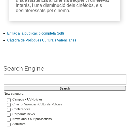
una assistència al cinema freqüent i un elevat
interés, i una disminució dels cinèfobs, els
desinteressats pel cinema.
Enllaç a la publicació completa (pdf)
Càtedra de Polítiques Culturals Valencianes
Search Engine
New category:
Campus - UVNoticies
Chair of Valencian Culturals Policies
Conferences
Corporate news
News about our publications
Seminars