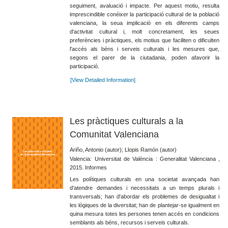
seguiment, avaluació i impacte. Per aquest motiu, resulta
imprescindible conéixer la participació cultural de la població
valenciana, la seua implicació en els diferents camps
d'activitat cultural i, molt concretament, les seues
preferències i pràctiques, els motius que faciliten o dificulten
l'accés als béns i serveis culturals i les mesures que,
segons el parer de la ciutadania, poden afavorir la
participació.
[View Detailed Information]
Les pràctiques culturals a la
Comunitat Valenciana
Ariño, Antonio (autor); Llopis Ramón (autor)
Valencia: Universitat de València : Generalitat Valenciana ,
2015. Informes
Les polítiques culturals en una societat avançada han
d'atendre demandes i necessitats a un temps plurals i
transversals; han d'abordar els problemes de desigualtat i
les lògiques de la diversitat; han de plantejar-se igualment en
quina mesura totes les persones tenen accés en condicions
semblants als béns, recursos i serveis culturals.