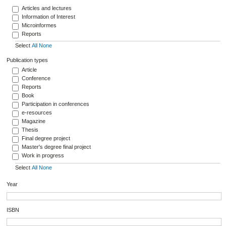
Articles and lectures
Information of Interest
Microinformes
Reports
Select
All
None
Publication types
Article
Conference
Reports
Book
Participation in conferences
e-resources
Magazine
Thesis
Final degree project
Master's degree final project
Work in progress
Select
All
None
Year
ISBN