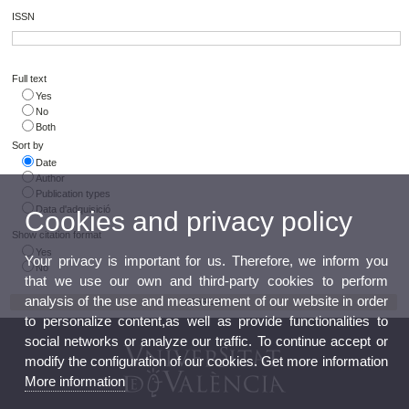
ISSN
Full text
Yes
No
Both
Sort by
Date
Author
Publication types
Data d'adquisició
Cookies and privacy policy
Show citation format
Yes
Your privacy is important for us. Therefore, we inform you
No
that we use our own and third-party cookies to perform
analysis of the use and measurement of our website in order
to personalize content,as well as provide functionalities to
social networks or analyze our traffic. To continue accept or
modify the configuration of our cookies. Get more information
More information