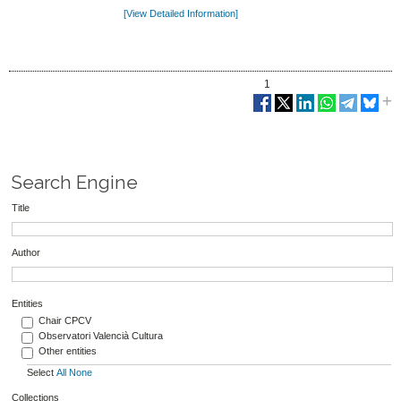
[View Detailed Information]
1
Search Engine
Title
Author
Entities
Chair CPCV
Observatori Valencià Cultura
Other entities
Select
All
None
Collections