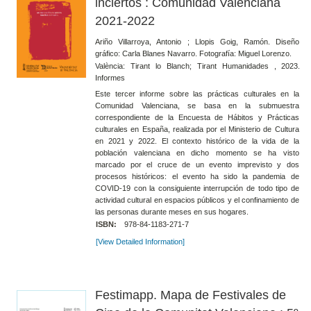
inciertos : Comunidad Valenciana
2021-2022
Ariño Villarroya, Antonio ; Llopis Goig, Ramón. Diseño
gráfico: Carla Blanes Navarro. Fotografía: Miguel Lorenzo.
València: Tirant lo Blanch; Tirant Humanidades , 2023.
Informes
Este tercer informe sobre las prácticas culturales en la
Comunidad Valenciana, se basa en la submuestra
correspondiente de la Encuesta de Hábitos y Prácticas
culturales en España, realizada por el Ministerio de Cultura
en 2021 y 2022. El contexto histórico de la vida de la
población valenciana en dicho momento se ha visto
marcado por el cruce de un evento imprevisto y dos
procesos históricos: el evento ha sido la pandemia de
COVID-19 con la consiguiente interrupción de todo tipo de
actividad cultural en espacios públicos y el confinamiento de
las personas durante meses en sus hogares.
ISBN:
978-84-1183-271-7
[View Detailed Information]
Festimapp. Mapa de Festivales de